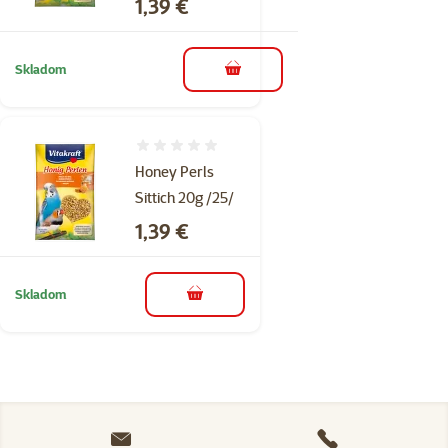
Cena
1,39 €
Skladom
do košíka
Hodnotenie 0%
Honey Perls
Sittich 20g /25/
Cena
1,39 €
Skladom
do košíka