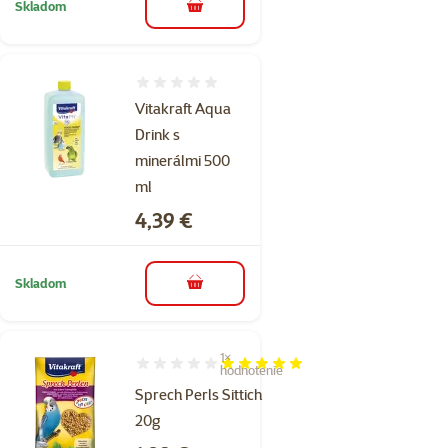
Skladom
do košíka
Hodnotenie 0%
Vitakraft Aqua
Drink s
minerálmi 500
ml
Cena
4,39 €
Skladom
do košíka
1×
Hodnotenie 100%, počet hodnotení: 1
hodnotenie
Sprech Perls Sittich
20g