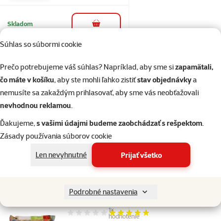
Skladom
do košíka
Súhlas so súbormi cookie
Hodnotenie 0%
Prečo potrebujeme váš súhlas? Napríklad, aby sme si
zapamätali,
APETIT Grit vtáčí
čo máte v košíku
, aby ste mohli ľahko zistiť
stav objednávky
a
500g
nemusíte sa zakaždým prihlasovať, aby sme vás neobťažovali
Pôvodná cena
2,29 €
nevhodnou reklamou
.
Cena
1,99 €
Ďakujeme,
s vašimi údajmi budeme zaobchádzať s rešpektom
.
👍 TOP
Zásady používania súborov cookie
cena
Len nevyhnutné
Prijať všetko
Skladom
do košíka
Podrobné nastavenia
1×
Hodnotenie 100%, počet hodnotení: 1
hodnotenie