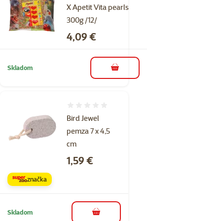
X Apetit Vita pearls
300g /12/
Cena
4,09 €
Skladom
do košíka
Hodnotenie 0%
Bird Jewel
pemza 7 x 4,5
cm
Cena
1,59 €
značka
Skladom
do košíka