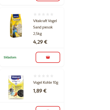
Hodnotenie 0%
Vitakraft Vogel
Sand piesok
2,5kg
Cena
4,29 €
Skladom
do košíka
Hodnotenie 0%
Vogel Kohle 10g
Cena
1,89 €