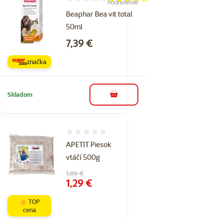
Hodnotenie 100%, počet hodnotení: 1
hodnotenie
Beaphar Bea vit total
50ml
Cena
7,39 €
značka
Skladom
do košíka
Hodnotenie 0%
APETIT Piesok
vtáčí 500g
Pôvodná cena
1,89 €
Cena
1,29 €
👍 TOP
cena