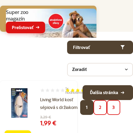
Aktuálne akcie
Super zoo
magazín
Prelistovať
Parametrický filter
Vybrané filtre
Produkty v kategorii Doplnkové krmivo a vitamíny
Filtrovať
Zoradiť
1×
Hodnotenie 100%, počet hodnotení: 1
Ďalšia stránka
hodnotenie
Living World kosť
sépiová s držiakom
1
2
3
Pôvodná cena
3,29 €
Cena
1,99 €