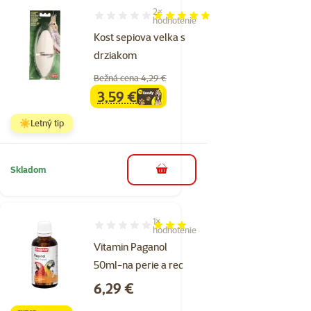
2×
Hodnotenie 100%, počet hodnotení: 2
hodnotenie
Kost sepiova velka s
drziakom
Bežná cena 4,29 €
3,59 €
family
cena
☀️Letný tip
Skladom
do košíka
1×
Hodnotenie 60%, počet hodnotení: 1
hodnotenie
Vitamin Paganol
50ml-na perie a rec
Cena
6,29 €