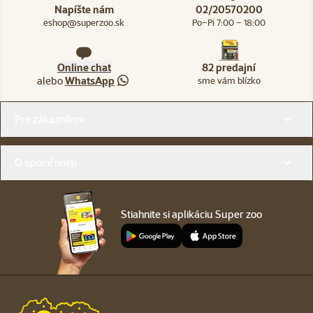
Napíšte nám
02/20570200
eshop@superzoo.sk
Po–Pi 7:00 – 18:00
Online chat
82 predajní
alebo
WhatsApp
sme vám blízko
Menu v pätičke
Pre zákazníkov
O spoločnosti
Stiahnite si aplikáciu Super zoo