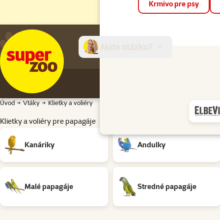
Krmivo pre psy
Máte otázku?
E-sh
Úvod
Vtáky
Klietky a voliéry
Klietky a voliéry pre papagáje
Podkategória
Kanáriky
Andulky
Malé papagáje
Stredné papagáje