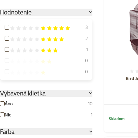
Hodnotenie
Hodnotenie 100%
3
Hodnotenie 80%
2
Hodnotenie 60%
1
Hodnotenie 40%
0
Hodnotenie 20%
0
Bird J
Vybavená klietka
Áno
10
Nie
1
Skladom
Farba