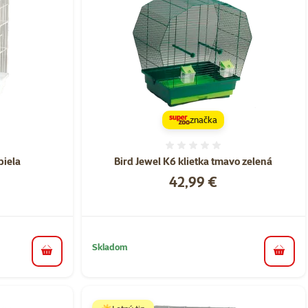
značka
nie 0%
Hodnotenie 0%
biela
Bird Jewel K6 klietka tmavo zelená
Cena
42,99 €
Skladom
do košíka
do koš