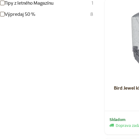
Tipy z letného Magazínu
1
Výpredaj 50 %
8
Bird Jewel 
Skladom
Doprava za