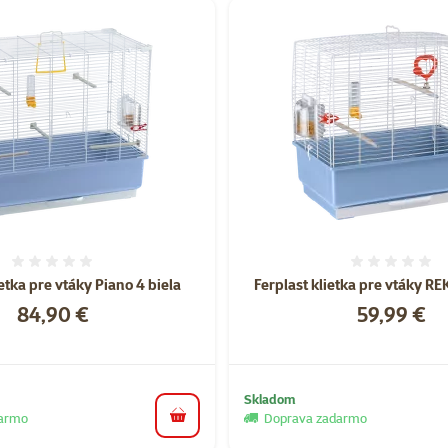
Hodnotenie 0%
Hodnote
ietka pre vtáky Piano 4 biela
Ferplast klietka pre vtáky RE
Cena
Cena
84,90 €
59,99 €
Skladom
darmo
Doprava zadarmo
do košíka