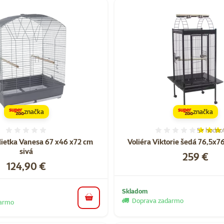
značka
značka
5×
hodno
Hodnotenie 0%
Hodnoten
klietka Vanesa 67 x46 x72 cm
Voliéra Viktorie šedá 76,5x
sivá
Cena
259 €
Cena
124,90 €
Skladom
Doprava zadarmo
do košíka
darmo