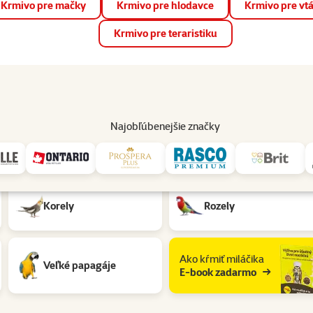
Krmivo pre mačky
Krmivo pre hlodavce
Krmivo pre vt
📱 Stiahnite si novú aplikáciu Super zoo.
Viac informácií
Krmivo pre teraristiku
op
Akcie a zľavy
Predajne
Služby
Poradňa
Pomáh
82
Najobľúbenejšie značky
Korely
Rozely
Ako kŕmiť miláčika
Veľké papagáje
E-book zadarmo