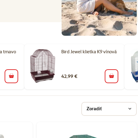
ka tmavo
Bird Jewel klietka K9 vínová
42,99 €
do košíka
do košíka
Zoradiť