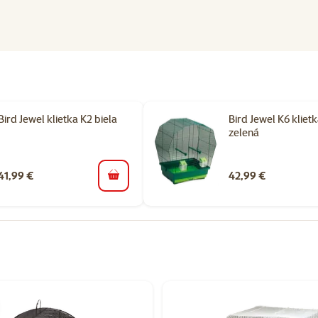
Bird Jewel klietka K2 biela
Bird Jewel K6 kliet
zelená
41,99 €
42,99 €
do košíka
rii Klietky a voliéry pre papagáje