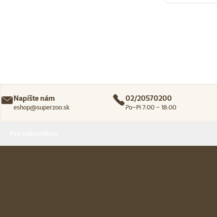
Napíšte nám
02/20570200
eshop@superzoo.sk
Po–Pi 7:00 – 18:00
Menu v pätičke
Pre zákazníkov