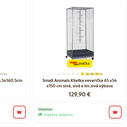
značka
tenie
3×
hodnotenie
ie 64%, počet hodnotení: 5
Hodnotenie 87%, počet ho
76,5x160,5cm
Small Animals Klietka veverička 65 x54
x150 cm sivá, sivá a tm.sivá výbava
Cena
129,90 €
Skladom
do košíka
do koš
Doprava zadarmo