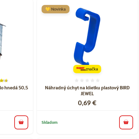
💛 Novinka
značka
tenie
ie 90%, počet hodnotení: 2
Hodnotenie 0%
elo hnedá 50,5
Náhradný úchyt na klietku plastový BIRD
JEWEL
Cena
0,69 €
Skladom
do košíka
do koš