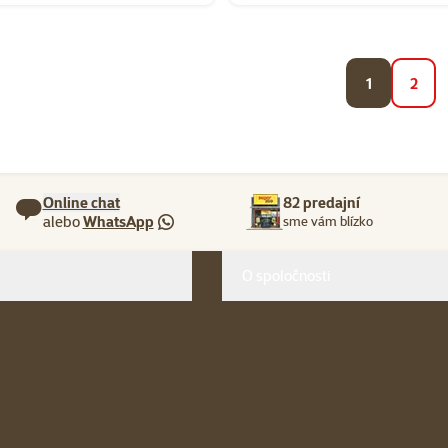
1
2
Online chat
82 predajní
alebo
WhatsApp
sme vám blízko
O spoločnosti