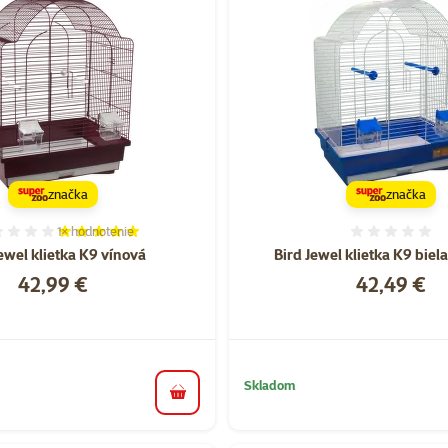
značka
značka
1×
hodnotenie
Hodnotenie 100%, počet hodnotení: 1
Hodnote
ewel klietka K9 vínová
Bird Jewel klietka K9 biel
Cena
Cena
42,99 €
42,49 €
Skladom
do košíka