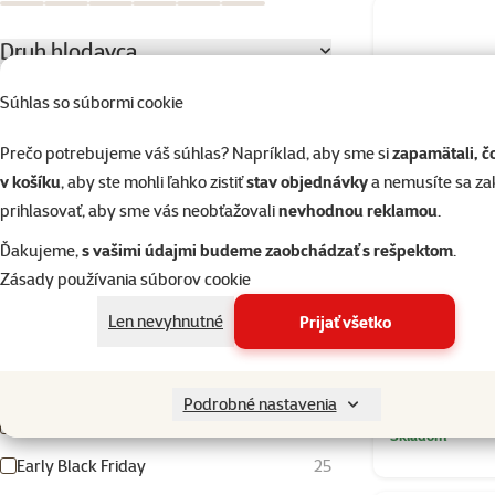
Biela
Modrá
Sivá
Zelená
Červená
Čierna
Druh hlodavca
Burunduk
1
Súhlas so súbormi cookie
Činčila
1
Prečo potrebujeme váš súhlas? Napríklad, aby sme si
zapamätali, č
Degu
1
v košíku
, aby ste mohli ľahko zistiť
stav objednávky
a nemusíte sa z
prihlasovať, aby sme vás neobťažovali
nevhodnou reklamou
.
Produkty v akcii
Ďakujeme,
s vašimi údajmi budeme zaobchádzať s rešpektom
.
10% zľava pred inventúrou skladu
1
Zásady používania súborov cookie
Tipy zo zimného Magazínu
4
Bird Jewel kli
Len nevyhnutné
Prijať všetko
Výpredaj
3
TOP cena
2
Podrobné nastavenia
Medzinárodný deň morčiat
1
Skladom
Early Black Friday
25