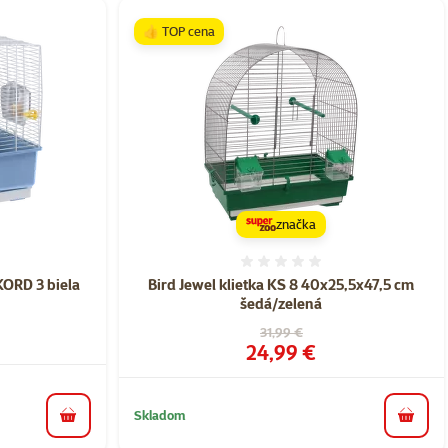
👍 TOP cena
značka
nie 0%
Hodnotenie 0%
KORD 3 biela
Bird Jewel klietka KS 8 40x25,5x47,5 cm
šedá/zelená
Pôvodná cena
31,99 €
Cena
24,99 €
Skladom
do košíka
do koš