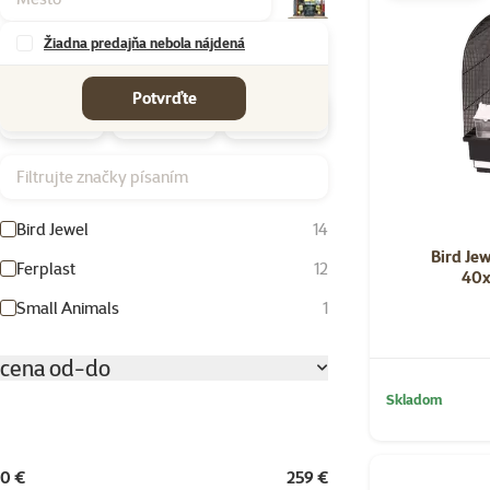
Žiadna predajňa nebola nájdená
Značky
Potvrďte
Filtrujte značky písaním
Bird Jewel
14
Bird Jew
Ferplast
12
40x
Small Animals
1
cena od-do
Skladom
0 €
259 €