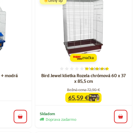
☀️Letný tip
značka
1×
hodnotenie
nie 0%
Hodnotenie 100%, počet h
a + modrá
Bird Jewel klietka Rozela chrómová 60 x 37
x 85,5 cm
Bežná cena 72,90 €
65,59 €
family
cena
Skladom
do košíka
do koš
Doprava zadarmo