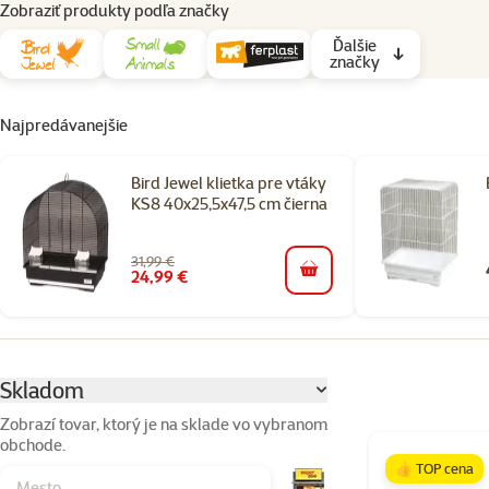
Zobraziť produkty podľa značky
Ďalšie
značky
Najpredávanejšie
Bird Jewel klietka pre vtáky
KS8 40x25,5x47,5 cm čierna
31,99 €
24,99 €
do košíka
Parametrický filter
Vybrané filtre
Skladom
Zobrazí tovar, ktorý je na sklade vo vybranom
obchode.
Produkty v katego
👍 TOP cena