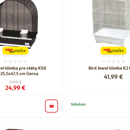
značka
značka
Hodnotenie 0%
Hodnote
el klietka pre vtáky KS8
Bird Jewel klietka K2 
25,5x47,5 cm čierna
Cena
41,99 €
Pôvodná cena
31,99 €
Cena
24,99 €
Skladom
do košíka