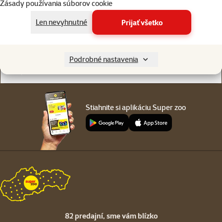
Zásady používania súborov cookie
Online chat
82 predajní
alebo
WhatsApp
sme vám blízko
Len nevyhnutné
Prijať všetko
Menu v pätičke
Pre zákazníkov
Podrobné nastavenia
O spoločnosti
Stiahnite si aplikáciu Super zoo
82 predajní,
sme vám blízko