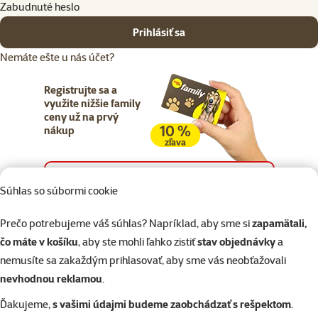
Zabudnuté heslo
Prihlásiť sa
Nemáte ešte u nás účet?
Registrujte sa a
využite nižšie family
ceny už na prvý
10 %
nákup
zľava
Registrujte sa
Súhlas so súbormi cookie
Prečo potrebujeme váš súhlas? Napríklad, aby sme si
zapamätali,
čo máte v košíku
, aby ste mohli ľahko zistiť
stav objednávky
a
nemusíte sa zakaždým prihlasovať, aby sme vás neobťažovali
Napíšte nám
02/20570200
eshop@superzoo.sk
Po–Pi 7:00 – 18:00
nevhodnou reklamou
.
Ďakujeme,
s vašimi údajmi budeme zaobchádzať s rešpektom
.