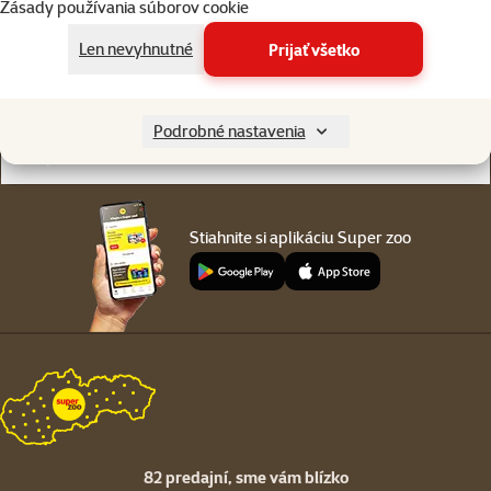
Zásady používania súborov cookie
Online chat
82 predajní
alebo
WhatsApp
sme vám blízko
Len nevyhnutné
Prijať všetko
Menu v pätičke
Pre zákazníkov
Podrobné nastavenia
O spoločnosti
Stiahnite si aplikáciu Super zoo
82 predajní,
sme vám blízko