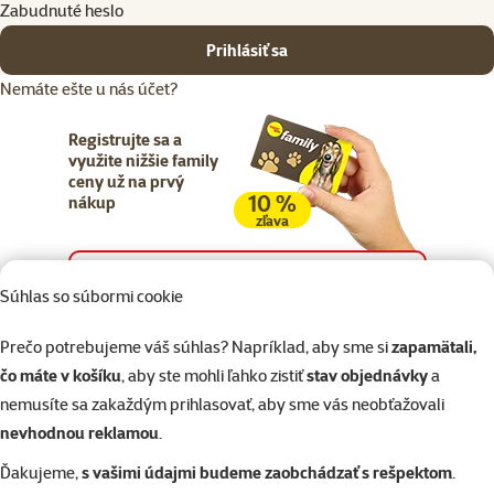
Zabudnuté heslo
Prihlásiť sa
Nemáte ešte u nás účet?
Registrujte sa a
využite nižšie family
ceny už na prvý
10 %
nákup
zľava
Registrujte sa
Súhlas so súbormi cookie
Prečo potrebujeme váš súhlas? Napríklad, aby sme si
zapamätali,
čo máte v košíku
, aby ste mohli ľahko zistiť
stav objednávky
a
nemusíte sa zakaždým prihlasovať, aby sme vás neobťažovali
Napíšte nám
02/20570200
eshop@superzoo.sk
Po–Pi 7:00 – 18:00
nevhodnou reklamou
.
Ďakujeme,
s vašimi údajmi budeme zaobchádzať s rešpektom
.