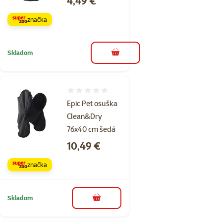
4,49 €
značka
Skladom
do košíka
Hodnotenie 0%
Epic Pet osuška
Clean&Dry
76x40 cm šedá
Cena
10,49 €
značka
Skladom
do košíka