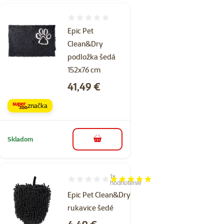
Hodnotenie 0%
Epic Pet
Clean&Dry
podložka šedá
152x76 cm
Cena
41,49 €
značka
Skladom
do košíka
1×
Hodnotenie 100%, počet hodnotení: 1
hodnotenie
Epic Pet Clean&Dry
rukavice šedé
Cena