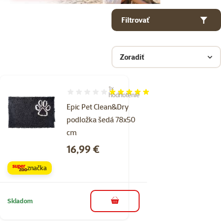
Parametrický filter
Vybrané filtre
Produkty v kategorii Uteráky a osušky pre psov
Filtrovať
Zoradiť
1×
Hodnotenie 100%, počet hodnotení: 1
hodnotenie
Epic Pet Clean&Dry
podložka šedá 78x50
cm
Cena
16,99 €
značka
Skladom
do košíka