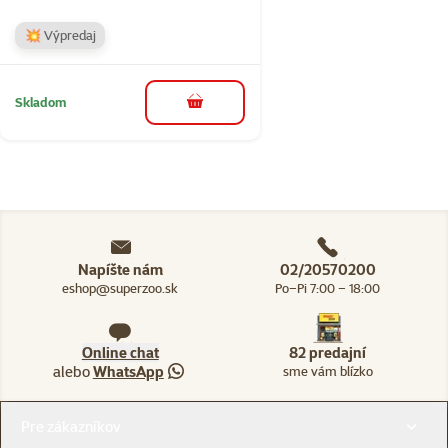
💥 Výpredaj
Skladom
do košíka
Napíšte nám
02/20570200
eshop@superzoo.sk
Po–Pi 7:00 – 18:00
Online chat
82 predajní
alebo
WhatsApp
sme vám blízko
Menu v pätičke
Pre zákazníkov