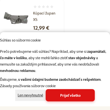
Hodnotenie 0%
Kúpací župan
XS
Cena
12,99 €
💥 Výpredaj
2+1 zdarma
Súhlas so súbormi cookie
2+1
Akcia 2+1 zdarma
Prečo potrebujeme váš súhlas? Napríklad, aby sme si
zapamätali,
čo máte v košíku
, aby ste mohli ľahko zistiť
stav objednávky
a
nemusíte sa zakaždým prihlasovať, aby sme vás neobťažovali
Skladom
do košíka
nevhodnou reklamou
.
Ďakujeme,
s vašimi údajmi budeme zaobchádzať s rešpektom
.
Hodnotenie 0%
Zásady používania súborov cookie
Kúpací župan S
Len nevyhnutné
Prijať všetko
Cena
17,99 €