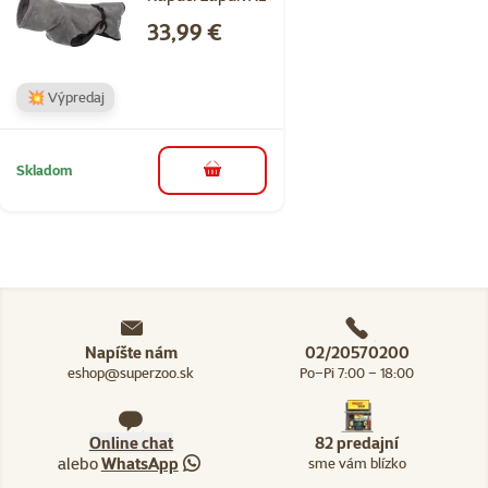
Cena
33,99 €
💥 Výpredaj
Skladom
do košíka
Napíšte nám
02/20570200
eshop@superzoo.sk
Po–Pi 7:00 – 18:00
Online chat
82 predajní
alebo
WhatsApp
sme vám blízko