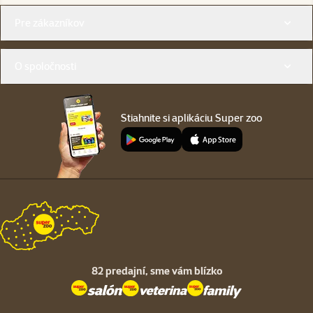
Menu v pätičke
Pre zákazníkov
O spoločnosti
Stiahnite si aplikáciu Super zoo
82 predajní,
sme vám blízko