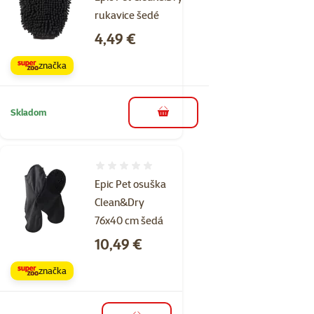
rukavice šedé
Cena
4,49 €
značka
Skladom
do košíka
Hodnotenie 0%
Epic Pet osuška
Clean&Dry
76x40 cm šedá
Cena
10,49 €
značka