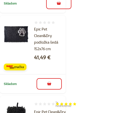
Skladom
do košíka
Hodnotenie 0%
Epic Pet
Clean&Dry
podložka šedá
152x76 cm
Cena
41,49 €
značka
Skladom
do košíka
1×
Hodnotenie 100%, počet hodnotení: 1
hodnotenie
Epic Pet Clean&Dry