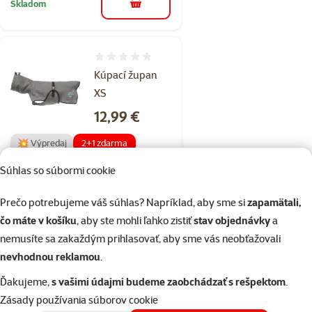
Skladom
do košíka
Hodnotenie 0%
Kúpací župan
XS
Cena
12,99 €
💥 Výpredaj
2+1 zdarma
Súhlas so súbormi cookie
2+1
Akcia 2+1 zdarma
Prečo potrebujeme váš súhlas? Napríklad, aby sme si
zapamätali,
čo máte v košíku
, aby ste mohli ľahko zistiť
stav objednávky
a
Skladom
do košíka
nemusíte sa zakaždým prihlasovať, aby sme vás neobťažovali
nevhodnou reklamou
.
Hodnotenie 0%
Ďakujeme,
s vašimi údajmi budeme zaobchádzať s rešpektom
.
Kúpací župan S
Zásady používania súborov cookie