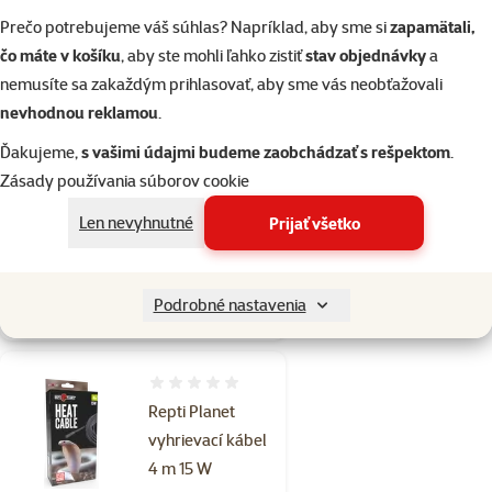
podložka
Prečo potrebujeme váš súhlas? Napríklad, aby sme si
zapamätali,
výhrevná
čo máte v košíku
, aby ste mohli ľahko zistiť
stav objednávky
a
Superior 28W
nemusíte sa zakaždým prihlasovať, aby sme vás neobťažovali
53x28cm
nevhodnou reklamou
.
Bežná cena
Ďakujeme,
s vašimi údajmi budeme zaobchádzať s rešpektom
.
46,99 €
37,59 €
Zásady používania súborov cookie
family
cena
Len nevyhnutné
Prijať všetko
☀️Letný tip
značka
Skladom
Podrobné nastavenia
do košíka
Hodnotenie 0%
Repti Planet
vyhrievací kábel
4 m 15 W