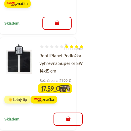
značka
Skladom
do košíka
1×
Hodnotenie 80%, počet hodnotení: 1
hodnotenie
Repti Planet Podložka
výhrevná Superior 5W
14x15 cm
Bežná cena 21,99 €
17,59 €
family
cena
☀️Letný tip
značka
Skladom
do košíka