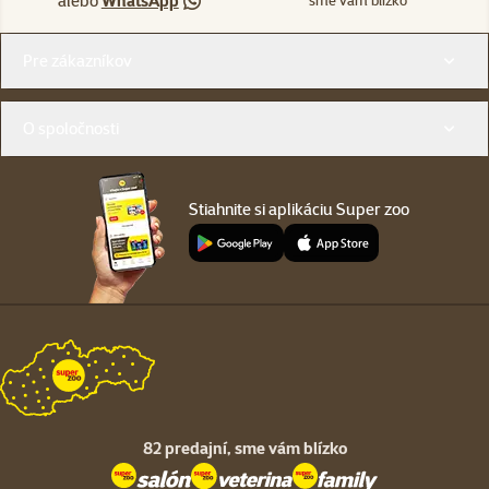
alebo
WhatsApp
sme vám blízko
Menu v pätičke
Pre zákazníkov
O spoločnosti
Stiahnite si aplikáciu Super zoo
82 predajní,
sme vám blízko