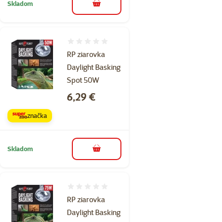
Skladom
do košíka
Hodnotenie 0%
RP ziarovka
Daylight Basking
Spot 50W
Cena
6,29 €
značka
Skladom
do košíka
Hodnotenie 0%
RP ziarovka
Daylight Basking