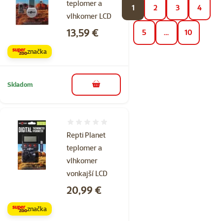
teplomer a
1
2
3
4
vlhkomer LCD
Cena
13,59 €
5
…
10
značka
Skladom
do košíka
Hodnotenie 0%
Repti Planet
teplomer a
vlhkomer
vonkajší LCD
Cena
20,99 €
značka