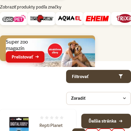
Zobraziť produkty podľa značky
Aktuálne akcie
Super zoo
magazín
Prelistovať
Parametrický filter
Vybrané filtre
Produkty v kategorii Terárijná technika - výbava pre teráriá
Filtrovať
Zoradiť
Hodnotenie 0%
Ďalšia stránka
Repti Planet