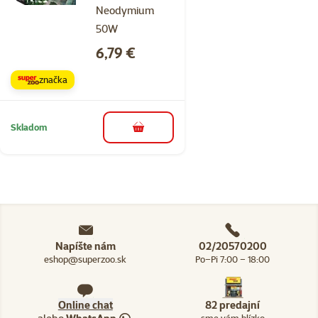
Neodymium
50W
Cena
6,79 €
značka
Skladom
do košíka
Napíšte nám
02/20570200
eshop@superzoo.sk
Po–Pi 7:00 – 18:00
Online chat
82 predajní