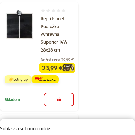
Hodnotenie 0%
Repti Planet
Podložka
výhrevná
Superior 14W
28x28 cm
Bežná cena 29,99 €
23,99 €
family
cena
☀️Letný tip
značka
Skladom
do košíka
Hodnotenie 0%
Súhlas so súbormi cookie
Repti Planet