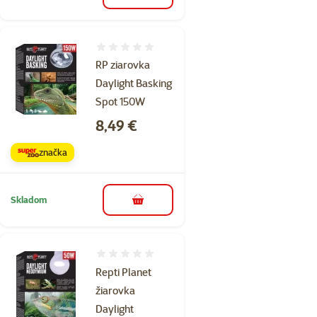
Hodnotenie 0%
RP ziarovka
Daylight Basking
Spot 150W
Cena
8,49 €
značka
Skladom
do košíka
Hodnotenie 0%
Repti Planet
žiarovka
Daylight