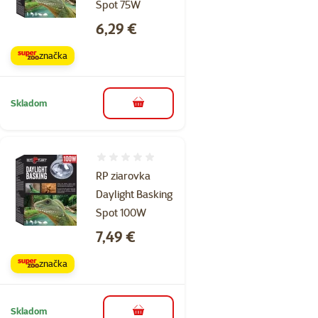
Spot 75W
Cena
6,29 €
značka
Skladom
do košíka
Hodnotenie 0%
RP ziarovka
Daylight Basking
Spot 100W
Cena
7,49 €
značka
Skladom
do košíka