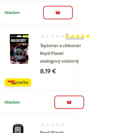
Skladom
do košíka
1×
Hodnotenie 100%, počet hodnotení: 1
hodnotenie
Teplomer a vlhkomer
Repti Planet
analógový vnútorný
Cena
8,19 €
značka
Skladom
do košíka
Hodnotenie 0%
Repti Planet