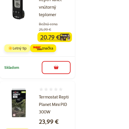
vnútorný
teplomer
Bežná cena
25,99 €
20,79 €
family
cena
☀️Letný tip
značka
Skladom
do košíka
Hodnotenie 0%
Termostat Repti
Planet Mini PID
300W
Cena
23,99 €