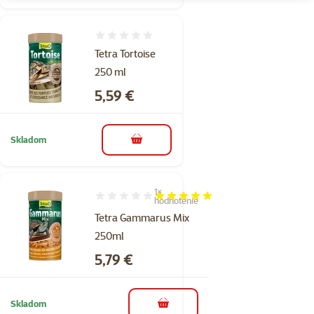
Hodnotenie 0%
Tetra Tortoise
250 ml
Cena
5,59 €
Skladom
do košíka
1×
Hodnotenie 100%, počet hodnotení: 1
hodnotenie
Tetra Gammarus Mix
250ml
Cena
5,79 €
Skladom
do košíka