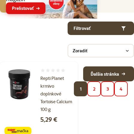
Prelistovať
Parametrický filter
Vybrané filtre
Produkty v kategorii Krmivo a vitamíny
Filtrovať
Zoradiť
Hodnotenie 0%
Ďalšia stránka
Repti Planet
krmivo
1
2
3
4
doplnkové
Tortoise Calcium
100 g
Cena
5,29 €
značka