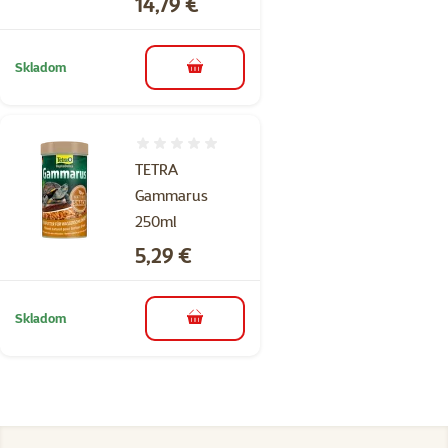
Cena
14,79 €
Skladom
do košíka
Hodnotenie 0%
TETRA
Gammarus
250ml
Cena
5,29 €
Skladom
do košíka