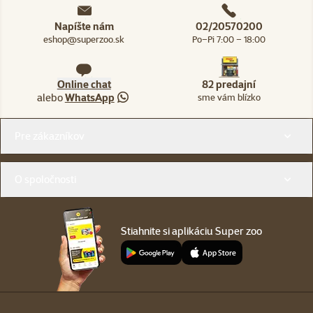
Napíšte nám
02/20570200
eshop@superzoo.sk
Po–Pi 7:00 – 18:00
Online chat
82 predajní
alebo
WhatsApp
sme vám blízko
Menu v pätičke
Pre zákazníkov
O spoločnosti
Stiahnite si aplikáciu Super zoo