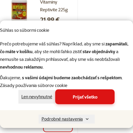
Vitaminy
Reptivite 225g
Cena
21,99 €
Súhlas so súbormi cookie
Skladom
do košíka
Prečo potrebujeme váš súhlas? Napríklad, aby sme si
zapamätali,
čo máte v košíku
, aby ste mohli ľahko zistiť
stav objednávky
a
nemusíte sa zakaždým prihlasovať, aby sme vás neobťažovali
Hodnotenie 0%
nevhodnou reklamou
.
Vitaminy pre
korytnacky
Ďakujeme,
s vašimi údajmi budeme zaobchádzať s rešpektom
.
20ml
Zásady používania súborov cookie
Cena
6,29 €
Len nevyhnutné
Prijať všetko
značka
Podrobné nastavenia
Skladom
do košíka