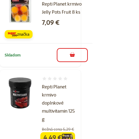
Repti Planet krmivo
Jelly Pots Fruit 8 ks
Cena
7,09 €
značka
Skladom
do košíka
Hodnotenie 0%
Repti Planet
krmivo
doplnkové
multivitamin 125
g
Bežná cena 5,29 €
4,49 €