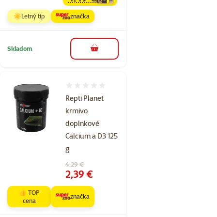
family
cena
☀️Letný tip
značka
Skladom
do košíka
Hodnotenie 0%
Repti Planet
krmivo
doplnkové
Calcium a D3 125
g
Pôvodná cena
4,29 €
Cena
2,39 €
👍 TOP
značka
cena