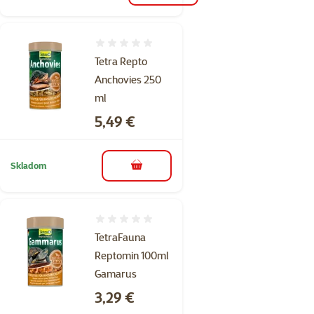
Hodnotenie 0%
Tetra Repto
Anchovies 250
ml
Cena
5,49 €
Skladom
do košíka
Hodnotenie 0%
TetraFauna
Reptomin 100ml
Gamarus
Cena
3,29 €