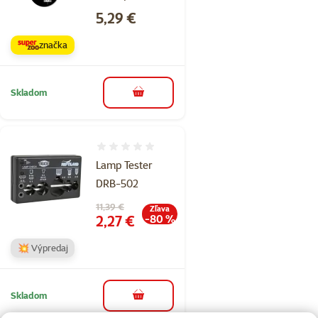
Cena
5,29 €
značka
Skladom
do košíka
Hodnotenie 0%
Lamp Tester
DRB-502
Pôvodná cena
11,39 €
Zľava
Cena
2,27 €
-80 %
💥 Výpredaj
Skladom
do košíka