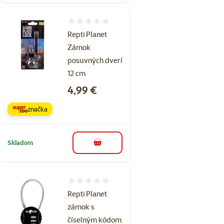
Hodnotenie 0%
Repti Planet
Zámok
posuvných dverí
12 cm
Cena
4,99 €
značka
Skladom
do košíka
Hodnotenie 0%
Repti Planet
zámok s
číselným kódom