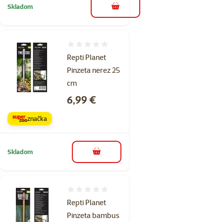
Skladom
do košíka
Hodnotenie 0%
Repti Planet
Pinzeta nerez 25
cm
Cena
6,99 €
značka
Skladom
do košíka
Hodnotenie 0%
Repti Planet
Pinzeta bambus