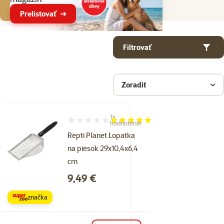
Prelistovať
Parametrický filter
Vybrané filtre
Produkty v kategorii Pomôcky na chov terárijných zvierat
Filtrovať
Zoradiť
1×
Hodnotenie 100%, počet hodnotení: 1
hodnotenie
Repti Planet Lopatka
na piesok 29x10,4x6,4
cm
Cena
9,49 €
značka