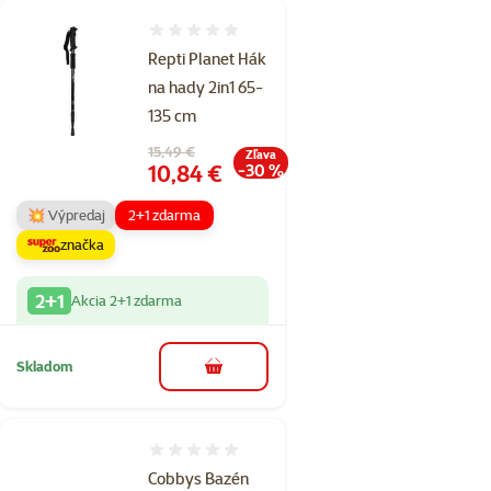
Hodnotenie 0%
Repti Planet Hák
na hady 2in1 65-
135 cm
Pôvodná cena
15,49 €
Zľava
Cena
10,84 €
-30 %
💥 Výpredaj
2+1 zdarma
značka
2+1
Akcia 2+1 zdarma
Skladom
do košíka
Hodnotenie 0%
Cobbys Bazén