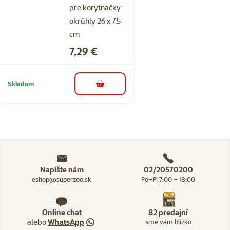
pre korytnačky
okrúhly 26 x 7,5
cm
Cena
7,29 €
Skladom
do košíka
Napíšte nám
02/20570200
eshop@superzoo.sk
Po–Pi 7:00 – 18:00
Online chat
82 predajní
alebo
WhatsApp
sme vám blízko