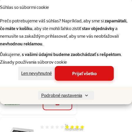
Súhlas so súbormi cookie
Hodnotenie 0%
Repti Planet
Prečo potrebujeme váš súhlas? Napríklad, aby sme si
zapamätali,
Pinzeta nerez 40
čo máte v košíku
, aby ste mohli ľahko zistiť
stav objednávky
a
cm
nemusíte sa zakaždým prihlasovať, aby sme vás neobťažovali
nevhodnou reklamou
.
Pôvodná cena
14,69 €
Zľava
Cena
10,28 €
-30 %
Ďakujeme,
s vašimi údajmi budeme zaobchádzať s rešpektom
.
Zásady používania súborov cookie
💥 Výpredaj
2+1 zdarma
značka
Len nevyhnutné
Prijať všetko
2+1
Akcia 2+1 zdarma
Podrobné nastavenia
Skladom
do košíka
1×
Hodnotenie 80%, počet hodnotení: 1
hodnotenie