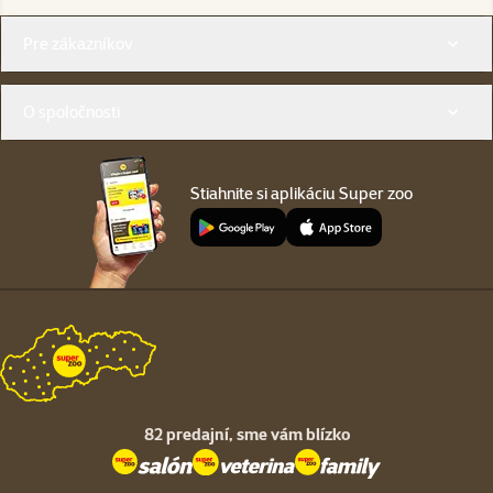
Menu v pätičke
Pre zákazníkov
O spoločnosti
Stiahnite si aplikáciu Super zoo
82 predajní,
sme vám blízko