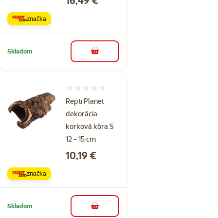
značka
Skladom
do košíka
Hodnotenie 0%
Repti Planet
dekorácia
korková kôra S
12 - 15 cm
Cena
10,19 €
značka
Skladom
do košíka