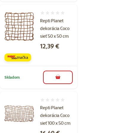
Hodnotenie 0%
Repti Planet
dekorácia Coco
sieť 50 x 50 cm
Cena
12,39 €
značka
Skladom
do košíka
Hodnotenie 0%
Repti Planet
dekorácia Coco
sieť 100 x 50 cm
Cena
16,49 €