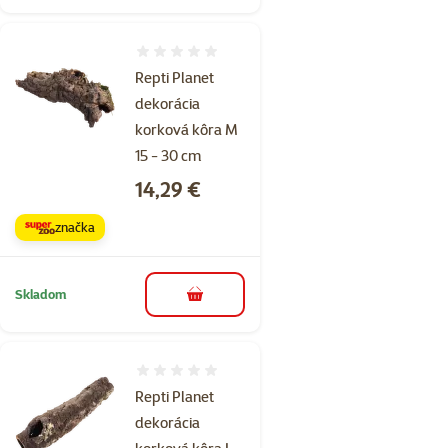
Hodnotenie 0%
Repti Planet
dekorácia
korková kôra M
15 - 30 cm
Cena
14,29 €
značka
Skladom
do košíka
Hodnotenie 0%
Repti Planet
dekorácia