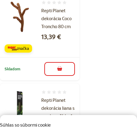
Hodnotenie 0%
Repti Planet
dekorácia Coco
Troncho 80 cm
Cena
13,39 €
značka
Skladom
do košíka
Hodnotenie 0%
Repti Planet
dekorácia liana s
machom šírka 1
cm
Súhlas so súbormi cookie
Cena
12,59 €