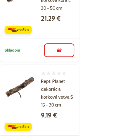
korková kôra L
30 - 50 cm
Cena
21,29 €
značka
Skladom
do košíka
Hodnotenie 0%
Repti Planet
dekorácia
korková vetva S
15 - 30 cm
Cena
9,19 €
značka