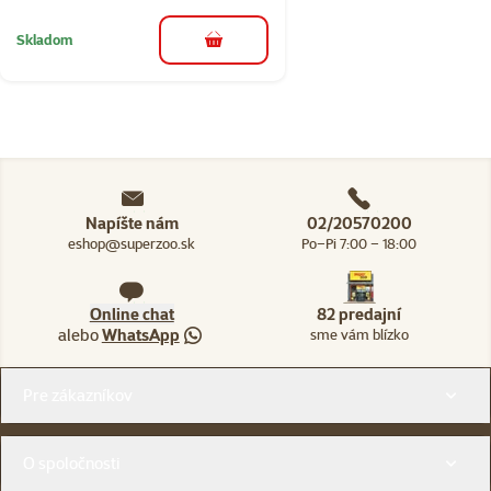
Skladom
do košíka
Napíšte nám
02/20570200
eshop@superzoo.sk
Po–Pi 7:00 – 18:00
Online chat
82 predajní
alebo
WhatsApp
sme vám blízko
Menu v pätičke
Pre zákazníkov
O spoločnosti