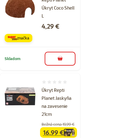
Úkryt Coco Shell
L
Cena
4,29 €
značka
Skladom
do košíka
Hodnotenie 0%
Úkryt Repti
Planet Jaskyňa
na zavesenie
21cm
Bežná cena 19,99 €
16,99 €
family
cena