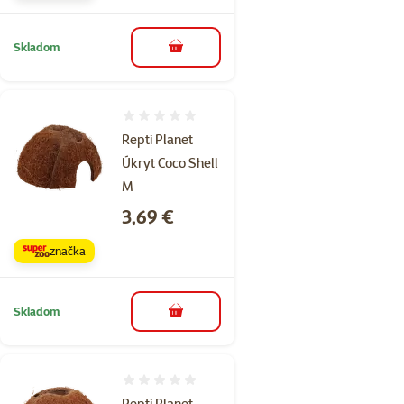
Skladom
do košíka
Hodnotenie 0%
Repti Planet
Úkryt Coco Shell
M
Cena
3,69 €
značka
Skladom
do košíka
Hodnotenie 0%
Repti Planet