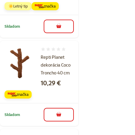
☀️Letný tip
značka
Skladom
do košíka
Hodnotenie 0%
Repti Planet
dekorácia Coco
Troncho 40 cm
Cena
10,29 €
značka
Skladom
do košíka