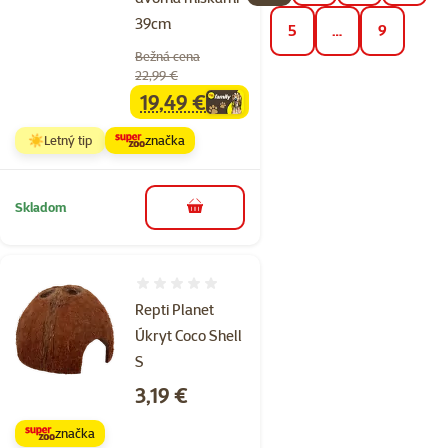
39cm
5
…
9
Bežná cena
22,99 €
19,49 €
family
cena
☀️Letný tip
značka
Skladom
do košíka
Hodnotenie 0%
Repti Planet
Úkryt Coco Shell
S
Cena
3,19 €
značka