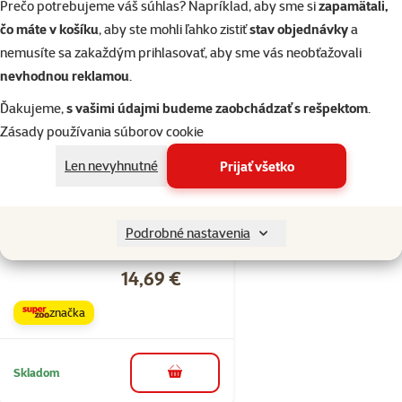
Prečo potrebujeme váš súhlas? Napríklad, aby sme si
zapamätali,
značka
čo máte v košíku
, aby ste mohli ľahko zistiť
stav objednávky
a
nemusíte sa zakaždým prihlasovať, aby sme vás neobťažovali
nevhodnou reklamou
.
Skladom
do košíka
Ďakujeme,
s vašimi údajmi budeme zaobchádzať s rešpektom
.
Zásady používania súborov cookie
Hodnotenie 0%
Len nevyhnutné
Prijať všetko
Repti Planet
dekorácia liana s
machom šírka 2
Podrobné nastavenia
cm
Cena
14,69 €
značka
Skladom
do košíka