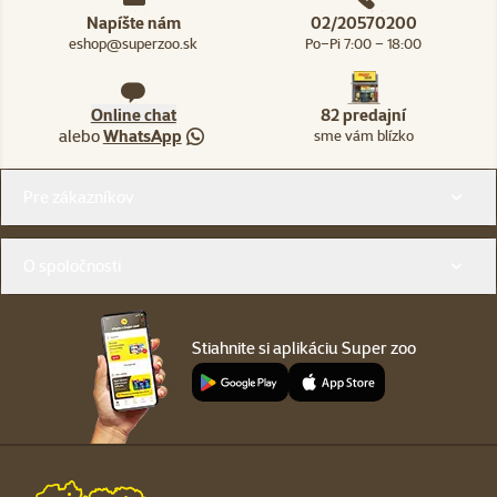
Napíšte nám
02/20570200
eshop@superzoo.sk
Po–Pi 7:00 – 18:00
Online chat
82 predajní
alebo
WhatsApp
sme vám blízko
Menu v pätičke
Pre zákazníkov
O spoločnosti
Stiahnite si aplikáciu Super zoo