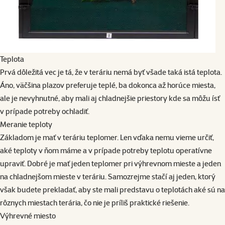
Teplota
Prvá dôležitá vec je tá, že v teráriu nemá byť všade taká istá teplota.
Áno, väčšina plazov preferuje teplé, ba dokonca až horúce miesta,
ale je nevyhnutné, aby mali aj chladnejšie priestory kde sa môžu ísť
v prípade potreby ochladiť.
Meranie teploty
Základom je mať v teráriu teplomer. Len vďaka nemu vieme určiť,
aké teploty v ňom máme a v prípade potreby teplotu operatívne
upraviť. Dobré je mať jeden teplomer pri výhrevnom mieste a jeden
na chladnejšom mieste v teráriu. Samozrejme stačí aj jeden, ktorý
však budete prekladať, aby ste mali predstavu o teplotách aké sú na
rôznych miestach terária, čo nie je príliš praktické riešenie.
Výhrevné miesto