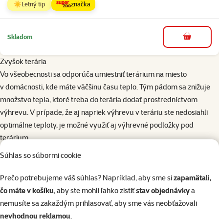
☀️Letný tip
značka
Skladom
do košíka
Zvyšok terária
Vo všeobecnosti sa odporúča umiestniť terárium na miesto
v domácnosti, kde máte väčšinu času teplo. Tým pádom sa znižuje
množstvo tepla, ktoré treba do terária dodať prostredníctvom
výhrevu. V prípade, že aj napriek výhrevu v teráriu ste nedosiahli
optimálne teploty, je možné využiť aj výhrevné podložky pod
terárium.
Neodporúčame mať terárium na okne, lebo či už slnečné lúče, alebo
Súhlas so súbormi cookie
prievan dokážu v teráriu spôsobiť veľmi silné výkyvy teplôt, ktoré nie
sú pri chove vhodné. Dôležitou súčasťou terária sú úkryty (najmä
Prečo potrebujeme váš súhlas? Napríklad, aby sme si
zapamätali,
pre nočné zvieratá), tie by sme v ideálne zariadenom teráriu mali
čo máte v košíku
, aby ste mohli ľahko zistiť
stav objednávky
a
mať ako v teplejšej časti terária, tak i v tej chladnejšej – zviera si tak
nemusíte sa zakaždým prihlasovať, aby sme vás neobťažovali
samo môže vybrať, ktorý úkryt bude v danej situácii najvhodnejší.
nevhodnou reklamou
.