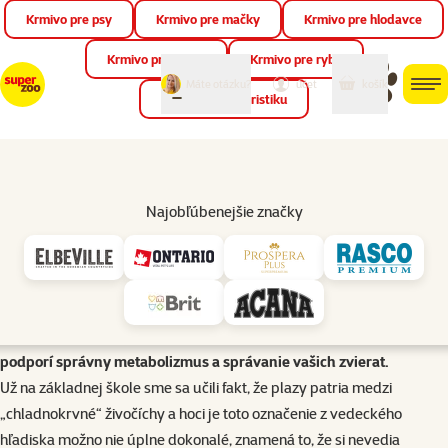
Krmivo pre psy
Krmivo pre mačky
Krmivo pre hlodavce
Zat
📱 Stiahnite si novú aplikáciu Super zoo.
Viac informácií
Krmivo pre vtáky
Krmivo pre ryby
môj
môj
Máte otázku?
košík
účet
men
Krmivo pre teraristiku
Hľad
Začíname s teraristikou
Tepelný gradient terária
Najobľúbenejšie značky
Plazy sú závislé od vonkajších zdrojov tepla, preto je správne
nastavenie teploty v teráriu kľúčové pre ich zdravie. Článok
vysvetľuje význam tepelného gradientu, správne umiestnenie
výhrevných miest, meranie teploty aj dôležitosť nočného poklesu.
Dozviete sa praktické tipy, ako vytvoriť prirodzené prostredie, ktoré
podporí správny metabolizmus a správanie vašich zvierat.
Už na základnej škole sme sa učili fakt, že plazy patria medzi
„chladnokrvné“ živočíchy a hoci je toto označenie z vedeckého
hľadiska možno nie úplne dokonalé, znamená to, že si nevedia