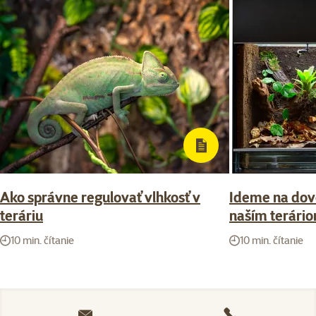
Ako správne regulovať vlhkosť v
Ideme na dov
teráriu
naším terári
10 min. čítanie
10 min. čítanie