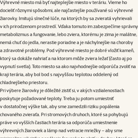
Výhrevné miesto má byť najteplejšie miesto v teráriu. Vieme ho
docieliť rôznymi spôsobmi, ale najčastejšie používané sú výhrevné
žiarovky. Imitujú slnečné lúče, na ktorých by sa zvieratá vyhrievali
v ich prirodzenom prostredí. Vďaka tomuto im zabezpečíme správny
metabolizmus a fungovanie, lebo zviera, ktorému je zima je malátne,
nemá chuť do jedla, nerastie poriadne a je náchylnejšie na choroby
a zdravotné problémy. Pod výhrevné miesto je dobré vložiť kameň,
ktorý sa dokáže nahriať a na ktorom môže zviera ležať (často aj po
vypnutí svetla). Toto miesto sa ako najvhodnejšie odporúča zvoliť na
kraji terária, aby bol bod s najvyššou teplotou oddelený od
chladnejšieho priestoru.
Pri výbere žiarovky je dôležité zistiť si, v akých vzdialenostiach
poskytuje požadované teploty. Treba ju potom umiestniť
v dostatočnej výške tak, aby sme zamedzili riziku popálenia
chovaného zvieraťa. Pri stromových druhoch, ktoré sa pohybujú
práve vo vyšších častiach terária sa odporúča umiestnenie
výhrevných žiaroviek a lámp nad vetracie mriežky – aby sme