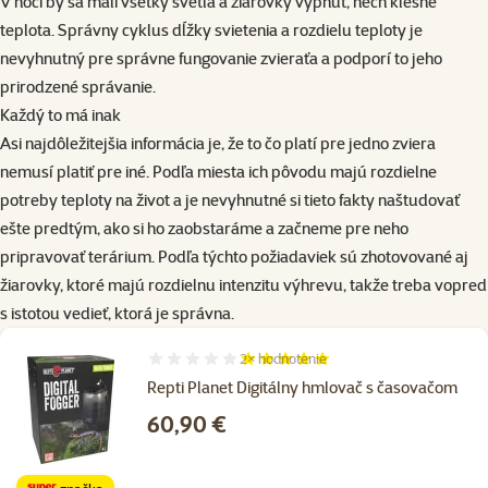
V noci by sa mali všetky svetlá a žiarovky vypnúť, nech klesne
teplota. Správny cyklus dĺžky svietenia a rozdielu teploty je
nevyhnutný pre správne fungovanie zvieraťa a podporí to jeho
prirodzené správanie.
Každý to má inak
Asi najdôležitejšia informácia je, že to čo platí pre jedno zviera
nemusí platiť pre iné. Podľa miesta ich pôvodu majú rozdielne
potreby teploty na život a je nevyhnutné si tieto fakty naštudovať
ešte predtým, ako si ho zaobstaráme a začneme pre neho
pripravovať terárium. Podľa týchto požiadaviek sú zhotovované aj
žiarovky, ktoré majú rozdielnu intenzitu výhrevu, takže treba vopred
s istotou vedieť, ktorá je správna.
2×
hodnotenie
Hodnotenie 100%, počet hodnotení: 2
Repti Planet Digitálny hmlovač s časovačom
Cena
60,90 €