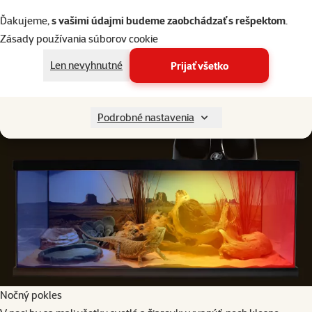
Do chladnejšej časti terária je vhodné umiestniť aj misky na potravu
Ďakujeme,
s vašimi údajmi budeme zaobchádzať s rešpektom
.
a vodu, aby sa nám voda nevyparovala príliš rýchlo a krmivo sa
Zásady používania súborov cookie
nezosušilo. Pre zviera je rozdielna teplota v rôznych častiach terária
prirodzenejšia. Možnosť ísť sa vyhriať alebo schladiť má byť na
Len nevyhnutné
Prijať všetko
rozhodnutí zvieraťa a nie niečo, čomu je vystavované neustále.
Podrobné nastavenia
Nočný pokles