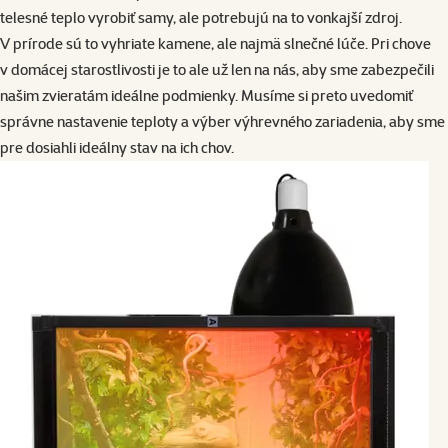
telesné teplo vyrobiť samy, ale potrebujú na to vonkajší zdroj.
V prírode sú to vyhriate kamene, ale najmä slnečné lúče. Pri chove
v domácej starostlivosti je to ale už len na nás, aby sme zabezpečili
našim zvieratám ideálne podmienky. Musíme si preto uvedomiť
správne nastavenie teploty a výber výhrevného zariadenia, aby sme
pre dosiahli ideálny stav na ich chov.