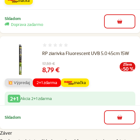
značka
Skladom
do košíka
Doprava zadarmo
Hodnotenie 0%
RP ziarivka Fluorescent UVB 5.0 45cm 15W
Pôvodná cena
17,59 €
Zľava
Cena
8,79 €
-50 %
💥 Výpredaj
2+1 zdarma
značka
2+1
Akcia 2+1 zdarma
Skladom
do košíka
Záver