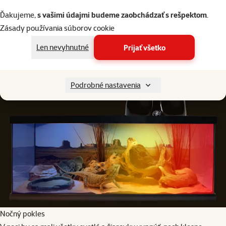
Do chladnejšej časti terária je vhodné umiestniť aj misky na potravu
Ďakujeme,
s vašimi údajmi budeme zaobchádzať s rešpektom
.
a vodu, aby sa nám voda nevyparovala príliš rýchlo a krmivo sa
Zásady používania súborov cookie
nezosušilo. Pre zviera je rozdielna teplota v rôznych častiach terária
prirodzenejšia. Možnosť ísť sa vyhriať alebo schladiť má byť na
Len nevyhnutné
Prijať všetko
rozhodnutí zvieraťa a nie niečo, čomu je vystavované neustále.
Podrobné nastavenia
Nočný pokles