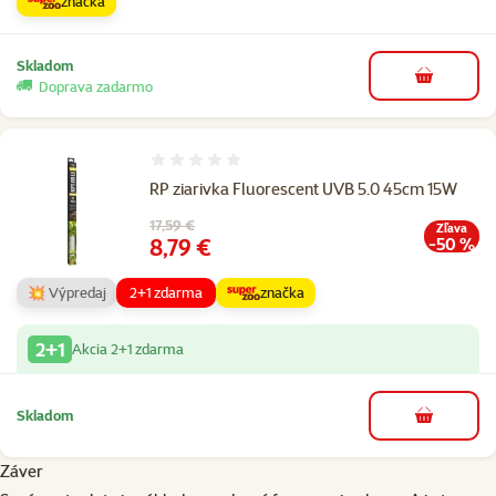
značka
Skladom
do košíka
Doprava zadarmo
Hodnotenie 0%
RP ziarivka Fluorescent UVB 5.0 45cm 15W
Pôvodná cena
17,59 €
Zľava
Cena
8,79 €
-50 %
💥 Výpredaj
2+1 zdarma
značka
2+1
Akcia 2+1 zdarma
Skladom
do košíka
Záver