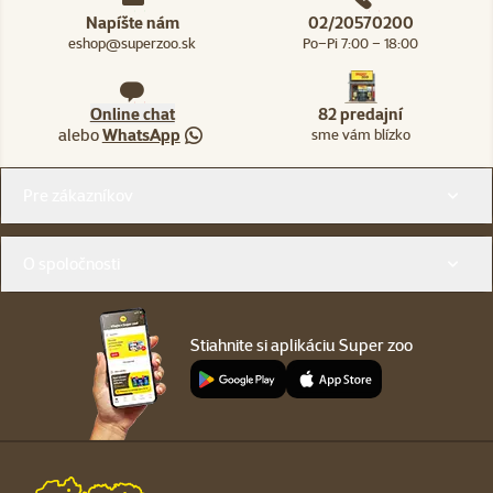
Napíšte nám
02/20570200
eshop@superzoo.sk
Po–Pi 7:00 – 18:00
Online chat
82 predajní
alebo
WhatsApp
sme vám blízko
Menu v pätičke
Pre zákazníkov
O spoločnosti
Stiahnite si aplikáciu Super zoo