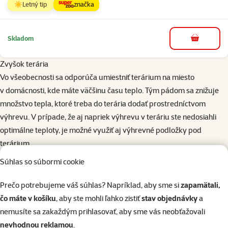
☀️Letný tip
značka
Skladom
do košíka
Zvyšok terária
Vo všeobecnosti sa odporúča umiestniť terárium na miesto
v domácnosti, kde máte väčšinu času teplo. Tým pádom sa znižuje
množstvo tepla, ktoré treba do terária dodať prostredníctvom
výhrevu. V prípade, že aj napriek výhrevu v teráriu ste nedosiahli
optimálne teploty, je možné využiť aj výhrevné podložky pod
terárium.
Neodporúčame mať terárium na okne, lebo či už slnečné lúče, alebo
Súhlas so súbormi cookie
prievan dokážu v teráriu spôsobiť veľmi silné výkyvy teplôt, ktoré nie
sú pri chove vhodné. Dôležitou súčasťou terária sú úkryty (najmä
Prečo potrebujeme váš súhlas? Napríklad, aby sme si
zapamätali,
pre nočné zvieratá), tie by sme v ideálne zariadenom teráriu mali
čo máte v košíku
, aby ste mohli ľahko zistiť
stav objednávky
a
mať ako v teplejšej časti terária, tak i v tej chladnejšej – zviera si tak
nemusíte sa zakaždým prihlasovať, aby sme vás neobťažovali
samo môže vybrať, ktorý úkryt bude v danej situácii najvhodnejší.
nevhodnou reklamou
.