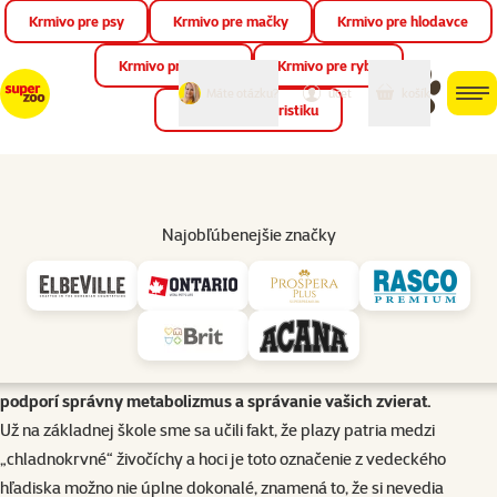
Krmivo pre psy
Krmivo pre mačky
Krmivo pre hlodavce
Zat
📱 Stiahnite si novú aplikáciu Super zoo.
Viac informácií
Krmivo pre vtáky
Krmivo pre ryby
môj
môj
Máte otázku?
košík
účet
men
Krmivo pre teraristiku
Hľad
Začíname s teraristikou
Tepelný gradient terária
Najobľúbenejšie značky
Plazy sú závislé od vonkajších zdrojov tepla, preto je správne
nastavenie teploty v teráriu kľúčové pre ich zdravie. Článok
vysvetľuje význam tepelného gradientu, správne umiestnenie
výhrevných miest, meranie teploty aj dôležitosť nočného poklesu.
Dozviete sa praktické tipy, ako vytvoriť prirodzené prostredie, ktoré
podporí správny metabolizmus a správanie vašich zvierat.
Už na základnej škole sme sa učili fakt, že plazy patria medzi
„chladnokrvné“ živočíchy a hoci je toto označenie z vedeckého
hľadiska možno nie úplne dokonalé, znamená to, že si nevedia