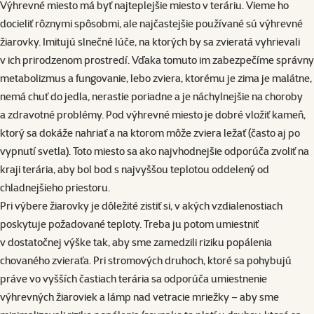
Výhrevné miesto má byť najteplejšie miesto v teráriu. Vieme ho
docieliť rôznymi spôsobmi, ale najčastejšie používané sú výhrevné
žiarovky. Imitujú slnečné lúče, na ktorých by sa zvieratá vyhrievali
v ich prirodzenom prostredí. Vďaka tomuto im zabezpečíme správny
metabolizmus a fungovanie, lebo zviera, ktorému je zima je malátne,
nemá chuť do jedla, nerastie poriadne a je náchylnejšie na choroby
a zdravotné problémy. Pod výhrevné miesto je dobré vložiť kameň,
ktorý sa dokáže nahriať a na ktorom môže zviera ležať (často aj po
vypnutí svetla). Toto miesto sa ako najvhodnejšie odporúča zvoliť na
kraji terária, aby bol bod s najvyššou teplotou oddelený od
chladnejšieho priestoru.
Pri výbere žiarovky je dôležité zistiť si, v akých vzdialenostiach
poskytuje požadované teploty. Treba ju potom umiestniť
v dostatočnej výške tak, aby sme zamedzili riziku popálenia
chovaného zvieraťa. Pri stromových druhoch, ktoré sa pohybujú
práve vo vyšších častiach terária sa odporúča umiestnenie
výhrevných žiaroviek a lámp nad vetracie mriežky – aby sme