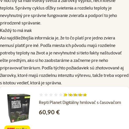
V noci by sa mali všetky svetlá a žiarovky vypnúť, nech klesne
teplota. Správny cyklus dĺžky svietenia a rozdielu teploty je
nevyhnutný pre správne fungovanie zvieraťa a podporí to jeho
prirodzené správanie.
Každý to má inak
Asi najdôležitejšia informácia je, že to čo platí pre jedno zviera
nemusí platiť pre iné. Podľa miesta ich pôvodu majú rozdielne
potreby teploty na život a je nevyhnutné si tieto fakty naštudovať
ešte predtým, ako si ho zaobstaráme a začneme pre neho
pripravovať terárium. Podľa týchto požiadaviek sú zhotovované aj
žiarovky, ktoré majú rozdielnu intenzitu výhrevu, takže treba vopred
s istotou vedieť, ktorá je správna.
2×
hodnotenie
Hodnotenie 100%, počet hodnotení: 2
Repti Planet Digitálny hmlovač s časovačom
Cena
60,90 €