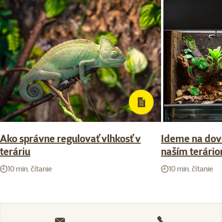
Ako správne regulovať vlhkosť v
Ideme na dov
teráriu
naším terári
10 min. čítanie
10 min. čítanie