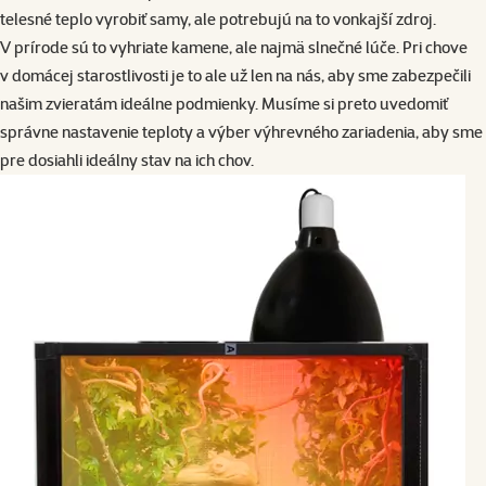
telesné teplo vyrobiť samy, ale potrebujú na to vonkajší zdroj.
V prírode sú to vyhriate kamene, ale najmä slnečné lúče. Pri chove
v domácej starostlivosti je to ale už len na nás, aby sme zabezpečili
našim zvieratám ideálne podmienky. Musíme si preto uvedomiť
správne nastavenie teploty a výber výhrevného zariadenia, aby sme
pre dosiahli ideálny stav na ich chov.