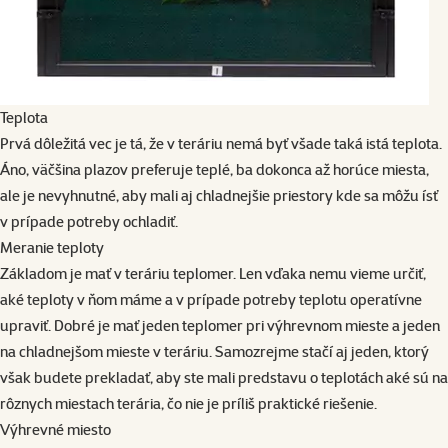
Teplota
Prvá dôležitá vec je tá, že v teráriu nemá byť všade taká istá teplota.
Áno, väčšina plazov preferuje teplé, ba dokonca až horúce miesta,
ale je nevyhnutné, aby mali aj chladnejšie priestory kde sa môžu ísť
v prípade potreby ochladiť.
Meranie teploty
Základom je mať v teráriu teplomer. Len vďaka nemu vieme určiť,
aké teploty v ňom máme a v prípade potreby teplotu operatívne
upraviť. Dobré je mať jeden teplomer pri výhrevnom mieste a jeden
na chladnejšom mieste v teráriu. Samozrejme stačí aj jeden, ktorý
však budete prekladať, aby ste mali predstavu o teplotách aké sú na
rôznych miestach terária, čo nie je príliš praktické riešenie.
Výhrevné miesto