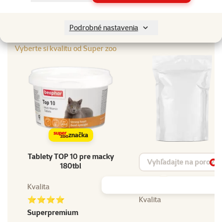
EAN
8711231103959
Podrobné nastavenia
Doprajte vášmu miláčikovi to najlepšie
Vyberte si kvalitu od Super zoo
značka
Tablety TOP 10 pre macky
Vyhľadávanie produktu
180tbl
Vy
Kvalita
⭐⭐⭐⭐
Kvalita
Superpremium