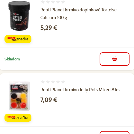
Hodnotenie 0%
Repti Planet krmivo doplnkové Tortoise
Calcium 100 g
Cena
5,29 €
značka
Skladom
do košíka
Hodnotenie 0%
Repti Planet krmivo Jelly Pots Mixed 8 ks
Cena
7,09 €
značka