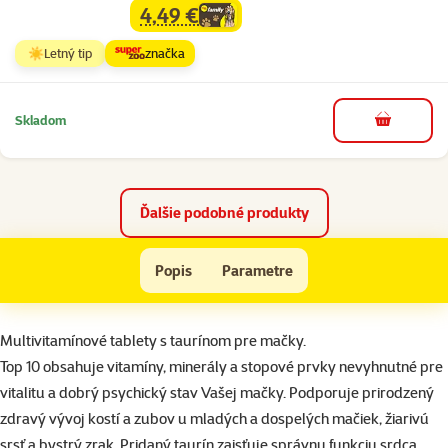
4,49 €
family
cena
☀️Letný tip
značka
Skladom
do košíka
Ďalšie podobné produkty
Tablety TOP 10 pre macky 180tbl
Popis
Parametre
Na začiatok stránky
superzoo.product.detail.content
Multivitamínové tablety s taurínom pre mačky.
Top 10 obsahuje vitamíny, minerály a stopové prvky nevyhnutné pre
vitalitu a dobrý psychický stav Vašej mačky. Podporuje prirodzený
zdravý vývoj kostí a zubov u mladých a dospelých mačiek, žiarivú
srsť a bystrý zrak. Pridaný taurín zaisťuje správnu funkciu srdca,