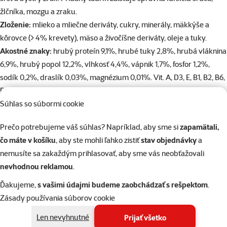
žlčníka, mozgu a zraku.
Zloženie:
mlieko a mliečne deriváty, cukry, minerály, mäkkýše a
kôrovce (> 4% krevety), mäso a živočíšne deriváty, oleje a tuky.
Akostné znaky:
hrubý proteín 9,1%, hrubé tuky 2,8%, hrubá vláknina
6,9%, hrubý popol 12,2%, vlhkosť 4,4%, vápnik 1,7%, fosfor 1,2%,
sodík 0,2%, draslík 0,03%, magnézium 0,01%. Vit. A, D3, E, B1, B2, B6,
B12, kyselina pantothenová, nikotínamid, biotín, taurín, jód,
magnézium, L-karnitín chlorid.
Súhlas so súbormi cookie
Odporúčané dávkovanie:
1-4 tablety/kg telesnej hmotnosti denne.
Prečo potrebujeme váš súhlas? Napríklad, aby sme si
zapamätali,
čo máte v košíku
, aby ste mohli ľahko zistiť
stav objednávky
a
Parametre
nemusíte sa zakaždým prihlasovať, aby sme vás neobťažovali
Kvalita
⭐⭐⭐⭐ Superpremium
nevhodnou reklamou
.
Zloženie
Vitamíny
Gramáž
250 g
Ďakujeme,
s vašimi údajmi budeme zaobchádzať s rešpektom
.
Vek mačky
Mačiatko, Dospelá mačka, Staršia mačka
Zásady používania súborov cookie
Značka
Beaphar
Len nevyhnutné
Prijať všetko
Katalógové číslo
243-103959