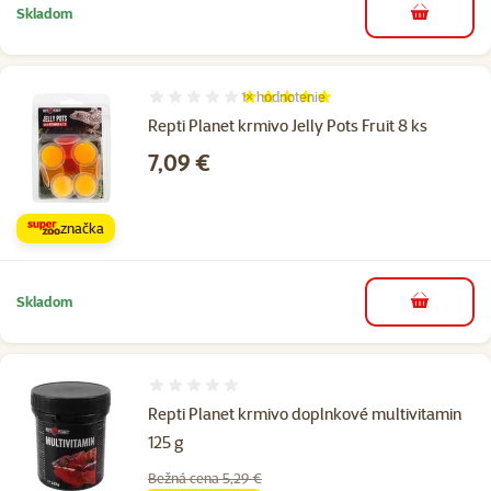
Skladom
do košíka
1×
hodnotenie
Hodnotenie 100%, počet hodnotení: 1
Repti Planet krmivo Jelly Pots Fruit 8 ks
Cena
7,09 €
značka
Skladom
do košíka
Hodnotenie 0%
Repti Planet krmivo doplnkové multivitamin
125 g
Bežná cena 5,29 €