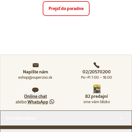
Prejsť do poradne
Napíšte nám
02/20570200
eshop@superzoo.sk
Po–Pi 7:00 – 18:00
Online chat
82 predajní
alebo
WhatsApp
sme vám blízko
Menu v pätičke
Pre zákazníkov