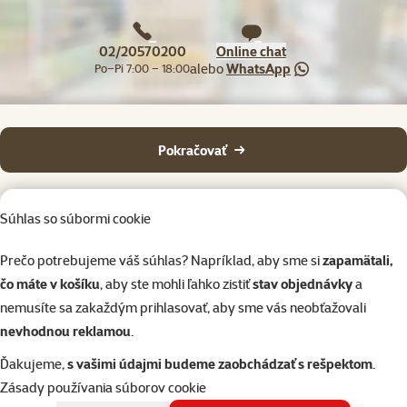
02/20570200
Online chat
alebo
WhatsApp
Po–Pi 7:00 – 18:00
Pokračovať
Súhlas so súbormi cookie
Prečo potrebujeme váš súhlas? Napríklad, aby sme si
zapamätali,
čo máte v košíku
, aby ste mohli ľahko zistiť
stav objednávky
a
Napíšte nám
02/20570200
eshop@superzoo.sk
Po–Pi 7:00 – 18:00
nemusíte sa zakaždým prihlasovať, aby sme vás neobťažovali
nevhodnou reklamou
.
Online chat
82 predajní
Ďakujeme,
s vašimi údajmi budeme zaobchádzať s rešpektom
.
alebo
WhatsApp
sme vám blízko
Zásady používania súborov cookie