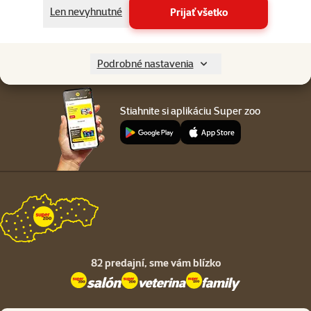
Menu v pätičke
Len nevyhnutné
Prijať všetko
Pre zákazníkov
O spoločnosti
Podrobné nastavenia
Stiahnite si aplikáciu Super zoo
82 predajní,
sme vám blízko