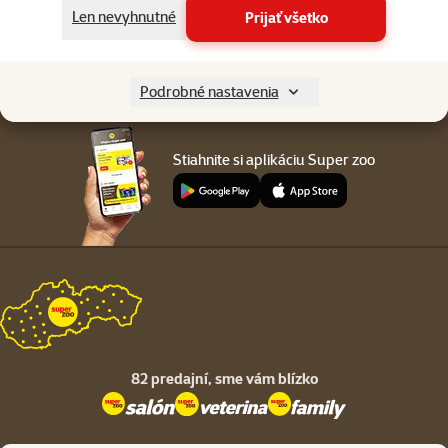
Menu v pätičke
Len nevyhnutné
Prijať všetko
Pre zákazníkov
O spoločnosti
Podrobné nastavenia
Stiahnite si aplikáciu Super zoo
82 predajní,
sme vám blízko