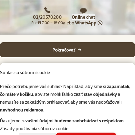
02/20570200
Online chat
alebo
WhatsApp
Po–Pi 7:00 – 18:00
Pokračovať
Súhlas so súbormi cookie
Prečo potrebujeme váš súhlas? Napríklad, aby sme si
zapamätali,
čo máte v košíku
, aby ste mohli ľahko zistiť
stav objednávky
a
Napíšte nám
02/20570200
eshop@superzoo.sk
Po–Pi 7:00 – 18:00
nemusíte sa zakaždým prihlasovať, aby sme vás neobťažovali
nevhodnou reklamou
.
Online chat
82 predajní
Ďakujeme,
s vašimi údajmi budeme zaobchádzať s rešpektom
.
alebo
WhatsApp
sme vám blízko
Zásady používania súborov cookie