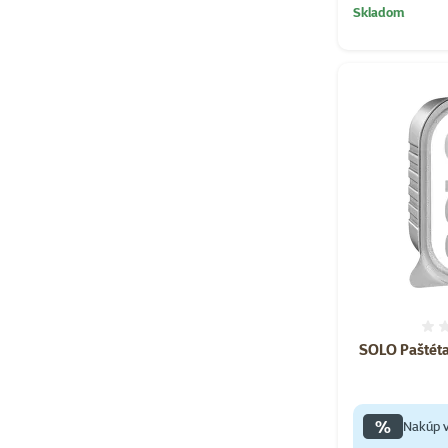
Skladom
SOLO Paštéta
%
Nakúp v