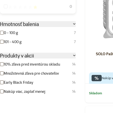
Hodnotenie 20%
0
Hmotnosť balenia
0 - 100 g
7
101 - 400 g
7
SOLO Pašt
Produkty v akcii
10% zľava pred inventúrou skladu
14
Množstevná zľava pre chovateľov
14
%
Nakúp v
Early Black Friday
14
Nakúp viac, zaplať menej
14
Skladom