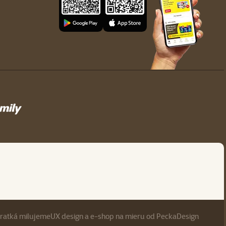
eratká milujeme
UX design
a
e-shop na mieru
od
PeckaDesign