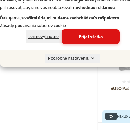
prihlasovať, aby sme vás neobťažovali
nevhodnou reklamou
.
Ďakujeme,
s vašimi údajmi budeme zaobchádzať s rešpektom
.
Zásady používania súborov cookie
Len nevyhnutné
Prijať všetko
Podrobné nastavenia
SOLO Pašt
%
Nakúp v