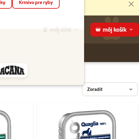
áky
Krmivo pre ryby
Zat
môj
účet
môj
košík
Hľadaj
ame
Zoradiť