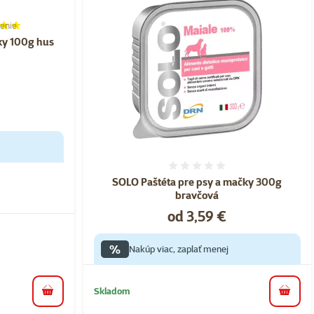
enie
ie 100%, počet hodnotení: 1
ky 100g hus
Hodnotenie 0%
SOLO Paštéta pre psy a mačky 300g
bravčová
Cena
od 3,59 €
%
Nakúp viac, zaplať menej
Skladom
do košíka
do koš