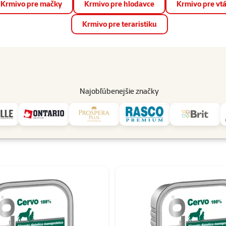
Krmivo pre mačky
Krmivo pre hlodavce
Krmivo pre vt
📱 Stiahnite si novú aplikáciu Super zoo.
Viac informácií
Krmivo pre teraristiku
op
Akcie a zľavy
Predajne
Služby
Poradňa
Pomáh
82
Najobľúbenejšie značky
SOLO
 SOLO