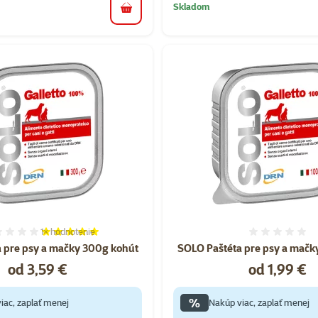
Skladom
do košíka
1×
hodnotenie
Hodnotenie 100%, počet hodnotení: 1
Hodnote
 pre psy a mačky 300g kohút
SOLO Paštéta pre psy a mačk
Cena
Cena
od 3,59 €
od 1,99 €
%
iac, zaplať menej
Nakúp viac, zaplať menej