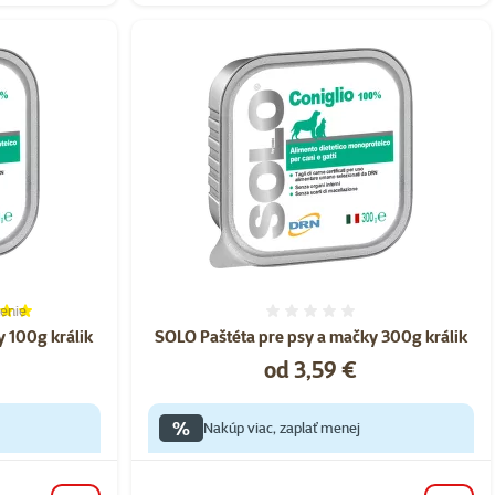
enie
ie 100%, počet hodnotení: 1
Hodnotenie 0%
 100g králik
SOLO Paštéta pre psy a mačky 300g králik
Cena
od 3,59 €
%
Nakúp viac, zaplať menej