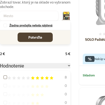
Zobrazí tovar, ktorý je na sklade vo vybranom
obchode.
Žiadna predajňa nebola nájdená
cena od-do
Potvrďte
SOLO Paštéta
2 €
5 €
%
Nakúp v
Hodnotenie
Skladom
Hodnotenie 100%
8
Hodnotenie 80%
0
Hodnotenie 60%
0
Hodnotenie 40%
0