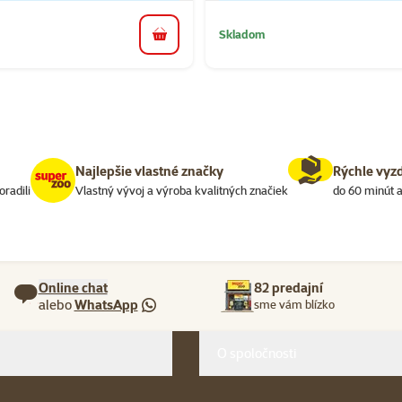
Skladom
do košíka
Najlepšie vlastné značky
Rýchle vyz
oradili
Vlastný vývoj a výroba kvalitných značiek
do 60 minút a
Online chat
82 predajní
alebo
WhatsApp
sme vám blízko
O spoločnosti