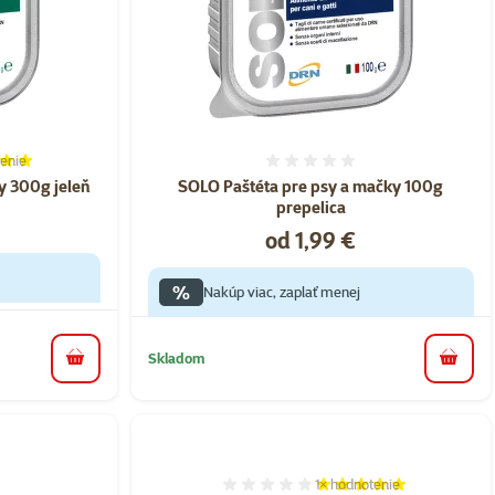
enie
ie 100%, počet hodnotení: 1
Hodnotenie 0%
y 300g jeleň
SOLO Paštéta pre psy a mačky 100g
prepelica
Cena
od 1,99 €
%
Nakúp viac, zaplať menej
Skladom
do košíka
do koš
1×
hodnotenie
nie 0%
Hodnotenie 100%, počet h