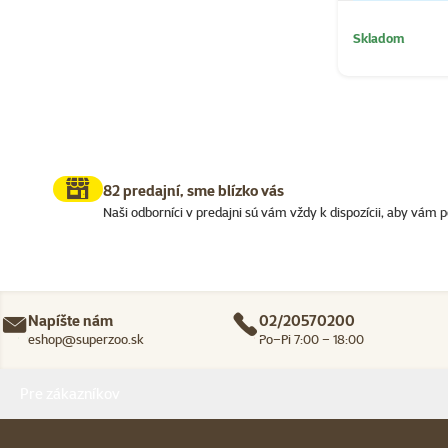
Skladom
82 predajní, sme blízko vás
Naši odborníci v predajni sú vám vždy k dispozícii, aby vám p
Napíšte nám
02/20570200
eshop@superzoo.sk
Po–Pi 7:00 – 18:00
Menu v pätičke
Pre zákazníkov