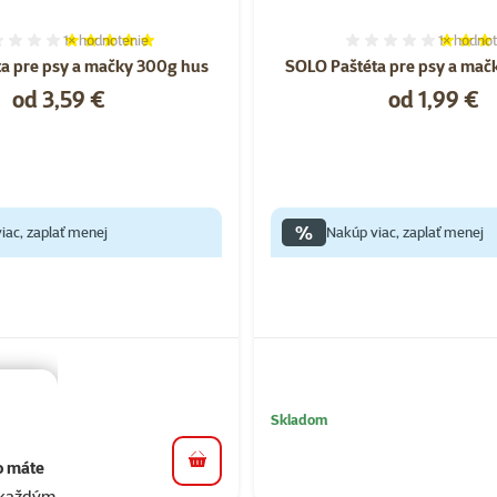
1×
hodnotenie
1×
hodnot
Hodnotenie 100%, počet hodnotení: 1
Hodnoten
a pre psy a mačky 300g hus
SOLO Paštéta pre psy a mač
Cena
Cena
od 3,59 €
od 1,99 €
%
iac, zaplať menej
Nakúp viac, zaplať menej
Skladom
o máte
do košíka
akaždým