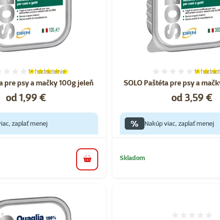
1×
hodnotenie
1×
hodnot
Hodnotenie 100%, počet hodnotení: 1
Hodnoten
 pre psy a mačky 100g jeleň
SOLO Paštéta pre psy a mačk
Cena
Cena
od 1,99 €
od 3,59 €
%
iac, zaplať menej
Nakúp viac, zaplať menej
Skladom
do košíka
Hodnote