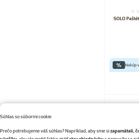
SOLO Paštét
%
Nakúp v
Súhlas so súbormi cookie
Skladom
Prečo potrebujeme váš súhlas? Napríklad, aby sme si
zapamätali, č
v košíku
, aby ste mohli ľahko zistiť
stav objednávky
a nemusíte sa z