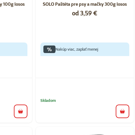
y 100g losos
SOLO Paštéta pre psy a mačky 300g losos
Cena
od 3,59 €
%
Nakúp viac, zaplať menej
Skladom
do košíka
do koš