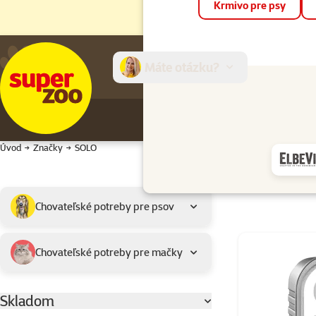
Krmivo pre psy
Máte otázku?
E-sh
Úvod
Značky
SOLO
Podkategória
Vybrané filtre
Chovateľské potreby pre psov
Výrobky značky
Chovateľské potreby pre mačky
Skladom
Parametrický filter