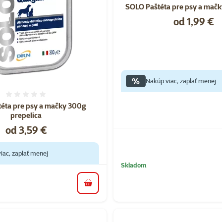
SOLO Paštéta pre psy a mačk
Cena
od 1,99 €
%
Nakúp viac, zaplať menej
Hodnotenie 0%
éta pre psy a mačky 300g
prepelica
Cena
od 3,59 €
iac, zaplať menej
Skladom
do košíka