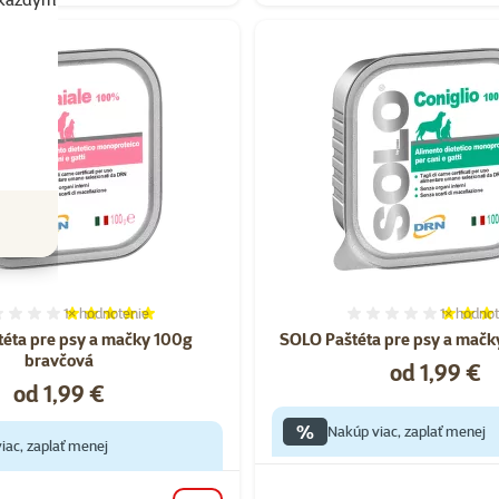
1×
hodnotenie
1×
hodnot
Hodnotenie 100%, počet hodnotení: 1
Hodnoten
éta pre psy a mačky 100g
SOLO Paštéta pre psy a mačky
bravčová
Cena
od 1,99 €
Cena
od 1,99 €
%
Nakúp viac, zaplať menej
iac, zaplať menej