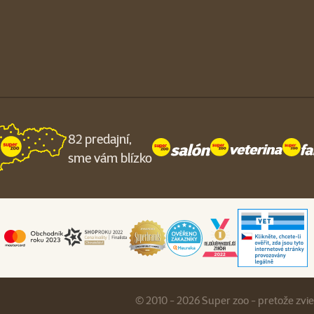
82 predajní,
sme vám blízko
© 2010 - 2026 Super zoo - pretože zvi