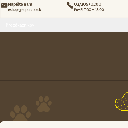
Napíšte nám
02/20570200
eshop@superzoo.sk
Po–Pi 7:00 – 18:00
Menu v pätičke
Pre zákazníkov