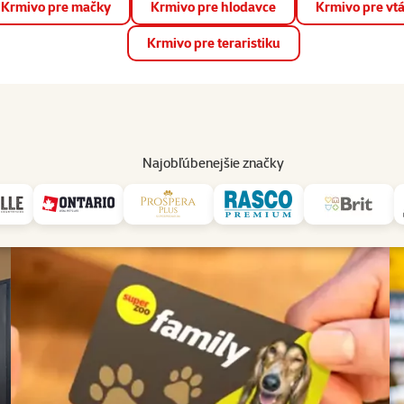
Krmivo pre mačky
Krmivo pre hlodavce
Krmivo pre vt
📱 Stiahnite si novú aplikáciu Super zoo.
Viac informácií
Krmivo pre teraristiku
op
Akcie a zľavy
Predajne
Služby
Poradňa
Pomáh
82
Najobľúbenejšie značky
Služby