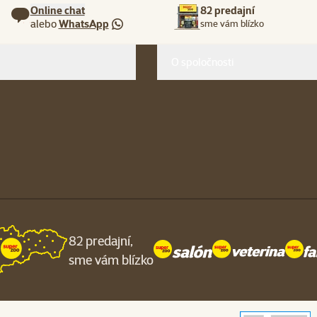
Online chat
82 predajní
alebo
WhatsApp
sme vám blízko
O spoločnosti
82 predajní,
sme vám blízko