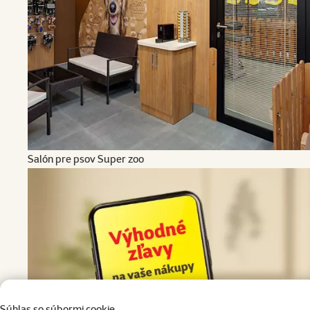
Salón pre psov Super zoo
Súhlas so súbormi cookie