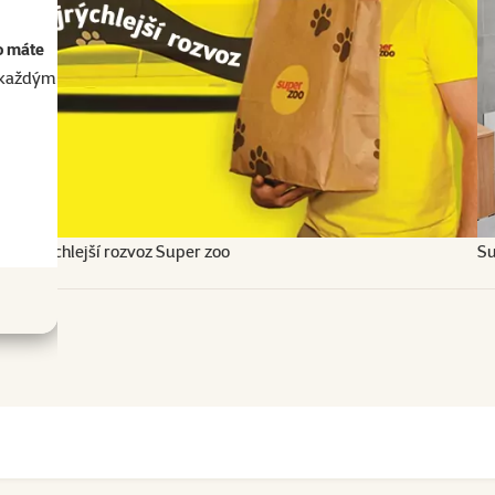
o máte
akaždým
Najrýchlejší rozvoz Super zoo
Su