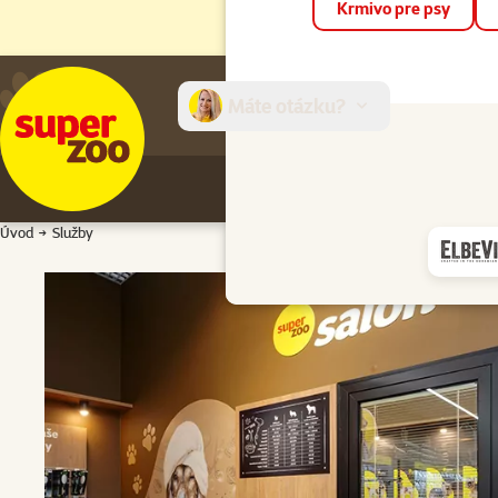
Krmivo pre psy
Máte otázku?
E-sh
Úvod
Služby