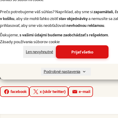
Prečo potrebujeme váš súhlas? Napríklad, aby sme si
zapamätali, č
v košíku
, aby ste mohli ľahko zistiť
stav objednávky
a nemusíte sa z
prihlasovať, aby sme vás neobťažovali
nevhodnou reklamou
.
Ďakujeme,
s vašimi údajmi budeme zaobchádzať s rešpektom
.
Zásady používania súborov cookie
Len nevyhnutné
Prijať všetko
Mobilná aplikácia Super zoo
Podrobné nastavenia
Páčila sa vám stránka? Zdieľať!
facebook
x (skôr twitter)
e-mail