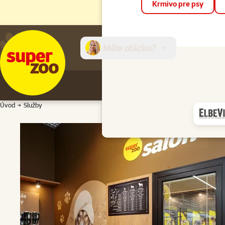
Krmivo pre psy
Máte otázku?
E-sh
Úvod
Služby