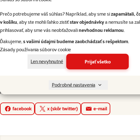
Prečo potrebujeme váš súhlas? Napríklad, aby sme si
zapamätali, č
v košíku
, aby ste mohli ľahko zistiť
stav objednávky
a nemusíte sa z
prihlasovať, aby sme vás neobťažovali
nevhodnou reklamou
.
Ďakujeme,
s vašimi údajmi budeme zaobchádzať s rešpektom
.
Zásady používania súborov cookie
Len nevyhnutné
Prijať všetko
Mobilná aplikácia Super zoo
Podrobné nastavenia
Páčila sa vám stránka? Zdieľať!
facebook
x (skôr twitter)
e-mail