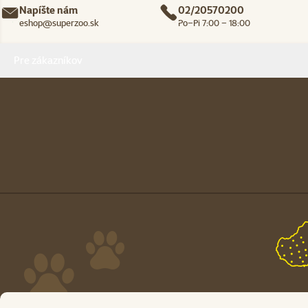
Napíšte nám
02/20570200
eshop@superzoo.sk
Po–Pi 7:00 – 18:00
Menu v pätičke
Pre zákazníkov