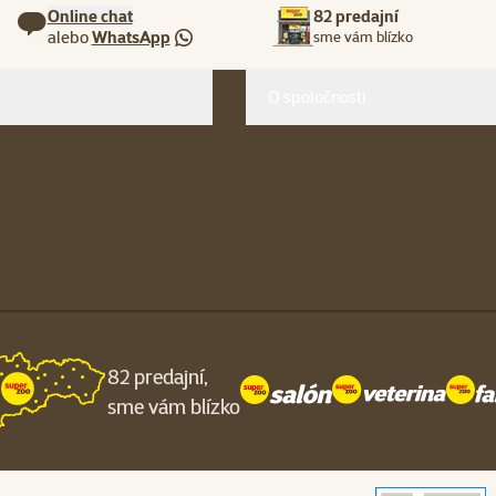
Online chat
82 predajní
alebo
WhatsApp
sme vám blízko
O spoločnosti
82 predajní,
sme vám blízko