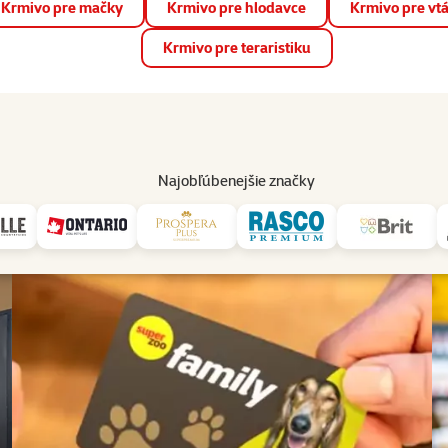
Krmivo pre mačky
Krmivo pre hlodavce
Krmivo pre vt
📱 Stiahnite si novú aplikáciu Super zoo.
Viac informácií
Krmivo pre teraristiku
op
Akcie a zľavy
Predajne
Služby
Poradňa
Pomáh
82
Najobľúbenejšie značky
Služby