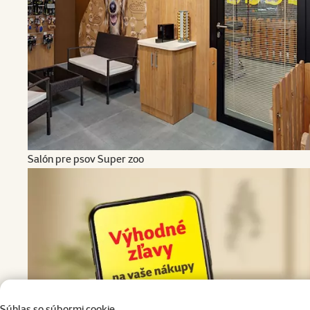
Salón pre psov Super zoo
Súhlas so súbormi cookie