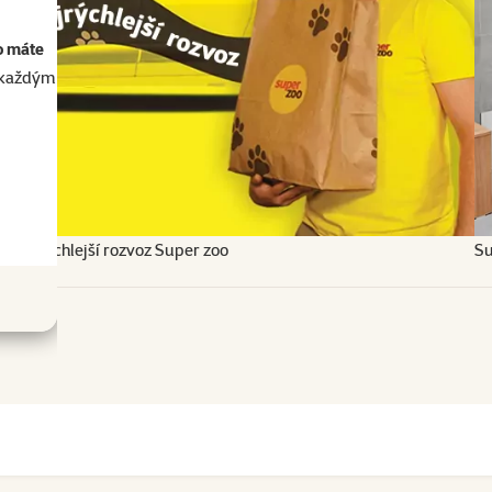
o máte
akaždým
Najrýchlejší rozvoz Super zoo
Su