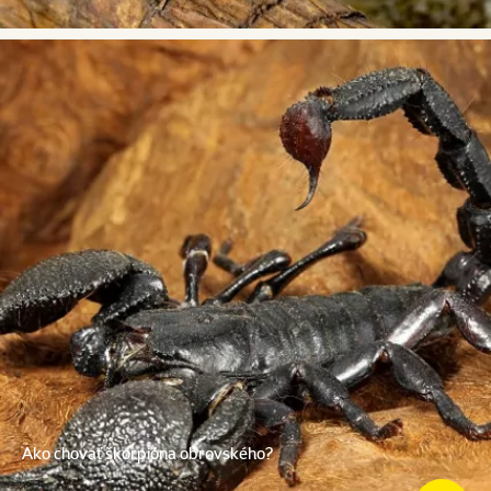
Ako chovať škorpióna obrovského?