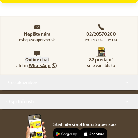
Napíšte nám
02/20570200
eshop@superzoo.sk
Po–Pi 7:00 – 18:00
Online chat
82 predajní
alebo
WhatsApp
sme vám blízko
Menu v pätičke
Pre zákazníkov
O spoločnosti
Stiahnite si aplikáciu Super zoo