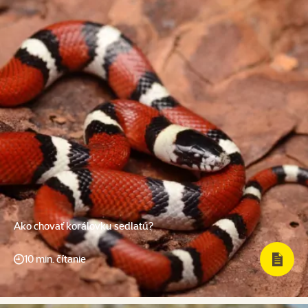
Ako chovať korálovku sedlatú?
10 min. čítanie