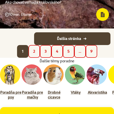
Ako chovať veľhada kráľovského?
10 min. čítanie
Ďalšia stránka
1
2
3
4
5
…
9
Ďalšie témy poradne
Poradňa pre
Poradňa pre
Drobné
Vtáky
Akvaristika
psy
mačky
cicavce