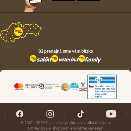
82 predajní,
sme vám blízko
© 2010 - 2026 Super zoo - pretože zvieratká milujeme
UX design
a
e-shop na mieru
od
PeckaDesign