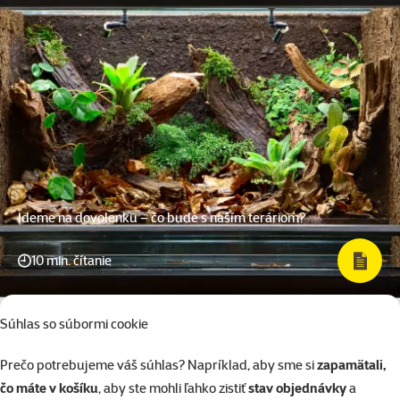
Ideme na dovolenku – čo bude s naším teráriom?
10 min. čítanie
Súhlas so súbormi cookie
Prečo potrebujeme váš súhlas? Napríklad, aby sme si
zapamätali,
čo máte v košíku
, aby ste mohli ľahko zistiť
stav objednávky
a