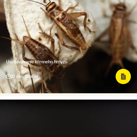
Uschovávanie kŕmneho hmyzu
10 min. čítanie