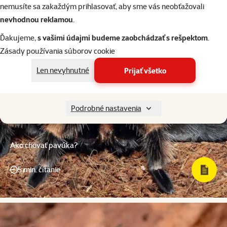
nemusíte sa zakaždým prihlasovať, aby sme vás neobťažovali
nevhodnou reklamou
.
Ďakujeme,
s vašimi údajmi budeme zaobchádzať s rešpektom
.
Zásady používania súborov cookie
Len nevyhnutné
Prijať všetko
Podrobné nastavenia
Ako chovať pavúka?
5 min. čítanie