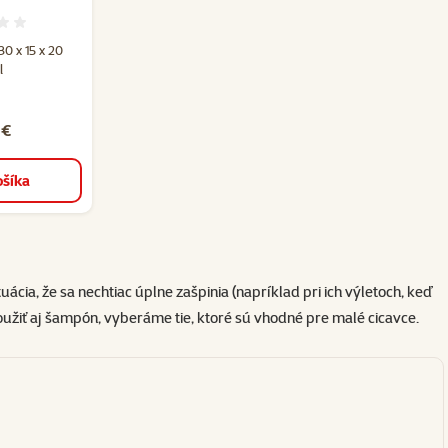
 1
odnotenie 0%
0 x 15 x 20
l
 €
ošíka
cia, že sa nechtiac úplne zašpinia (napríklad pri ich výletoch, keď
užiť aj
šampón
, vyberáme tie, ktoré sú vhodné pre malé cicavce.