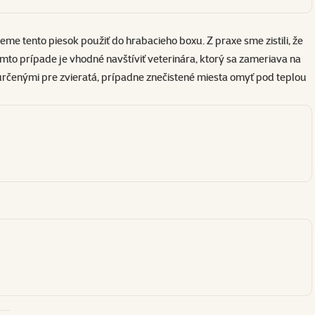
vieme tento piesok použiť do
hrabacieho boxu
. Z praxe sme zistili, že
omto prípade je vhodné navštíviť veterinára, ktorý sa zameriava na
určenými pre zvieratá
, prípadne znečistené miesta omyť pod teplou