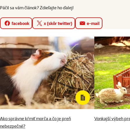
Páčil sa vám článok? Zdieľajte ho ďalej!
facebook
x (skôr twitter)
e-mail
Ako správne kŕmiť morča a čo je preň
Vonkajší výbeh pre
nebezpečné?