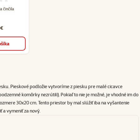
3
odnotenie 0%
a činčila
 €
ošíka
 piesku. Pieskové podložie vytvoríme z piesku pre malé cicavce
odzemné komôrky nezrútili). Pokiaľ to nie je možné, je vhodné im do
rozmere 30x20 cm. Tento priestor by mal slúžiť iba na vyšantenie
iť a vymeniť za nový.