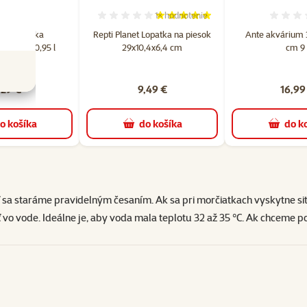
1×
hodnotenie
Hodnotenie 0%
Hodnotenie 100%, počet hodnotení:
H
ntasy miska
Repti Planet Lopatka na piesok
Ante akvárium 3
 14,6 cm 0,95 l
29x10,4x6,4 cm
cm 9 
nerez
,29 €
9,49 €
16,99
o košíka
do košíka
do k
 sa staráme pravidelným česaním. Ak sa pri morčiatkach vyskytne situá
ť vo vode. Ideálne je, aby voda mala teplotu 32 až 35 °C. Ak chceme po