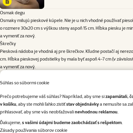
Osmak degu
Osmaky milujú pieskové kúpele. Nie je u nich vhodné používať piesok
o rozmere 30x20 cm s výškou steny aspoň 15 cm
. Hĺbka piesku je mi
a vymeniť za nový.
Škrečky
Piesková nádoba je vhodná aj pre škrečkov. Kľudne postačí aj
nerez
cm. Hĺbka pieskovej podstielky by mala byť aspoň 4-7 cm (v závislost
a vymeniť za nový.
Činčila vlnatá
Pri chove týchto krásnych zvieratiek sú pieskové kúpele nevyhnutné. 
Súhlas so súbormi cookie
v juniorskom veku. Pre dospelé činčily môžeme zvoliť aj guľaté ak
Prečo potrebujeme váš súhlas? Napríklad, aby sme si
zapamätali, č
do týždňa aby nedochádzalo k prílišnému vysúšaniu pokožky. Piesok v
v košíku
, aby ste mohli ľahko zistiť
stav objednávky
a nemusíte sa z
prihlasovať, aby sme vás neobťažovali
nevhodnou reklamou
.
Ďakujeme,
s vašimi údajmi budeme zaobchádzať s rešpektom
.
Zásady používania súborov cookie