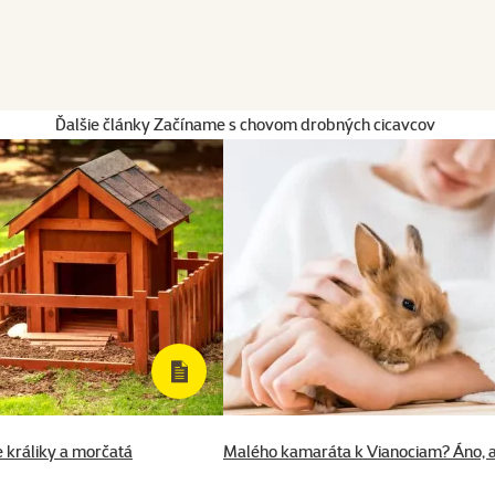
Ďalšie články Začíname s chovom drobných cicavcov
 králiky a morčatá
Malého kamaráta k Vianociam? Áno, 