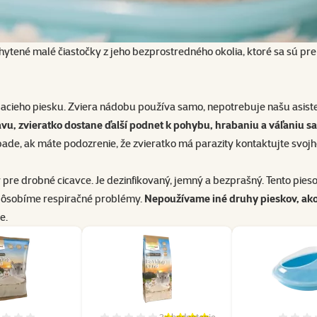
achytené malé čiastočky z jeho bezprostredného okolia, ktoré sa sú pr
úpacieho piesku. Zviera nádobu používa samo, nepotrebuje našu asist
avu, zvieratko dostane ďalší podnet k pohybu, hrabaniu a váľaniu s
pade, ak máte podozrenie, že zvieratko má parazity kontaktujte svojh
 pre drobné cicavce
. Je dezinfikovaný, jemný a bezprašný. Tento pie
pôsobíme respiračné problémy.
Nepoužívame iné druhy pieskov, ako 
ce.