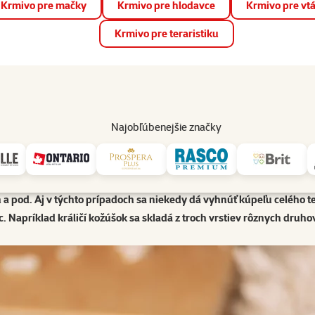
Krmivo pre mačky
Krmivo pre hlodavce
Krmivo pre vt
📱 Stiahnite si novú aplikáciu Super zoo.
Viac informácií
Krmivo pre teraristiku
op
Akcie a zľavy
Predajne
Služby
Poradňa
Pomáh
82
Najobľúbenejšie značky
Kúpanie malých cicavcov
Kúpanie malých cicavcov
svete malých cicavcov sa voda sype a to v podobe piesku. Kúpeľ vo v
 a pod. Aj v týchto prípadoch sa niekedy dá vyhnúť kúpeľu celého tel
apríklad králičí kožúšok sa skladá z troch vrstiev rôznych druhov s