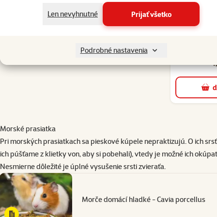
Len nevyhnutné
Prijať všetko
Dog Fa
šróbovacia
Podrobné nastavenia
4
d
Morské prasiatka
Pri morských prasiatkach sa pieskové kúpele nepraktizujú. O ich srsť
ich púšťame z klietky von, aby si pobehali), vtedy je možné ich okúpa
Nesmierne dôležité je úplné vysušenie srsti zvieraťa.
Morče domácí hladké - Cavia porcellus