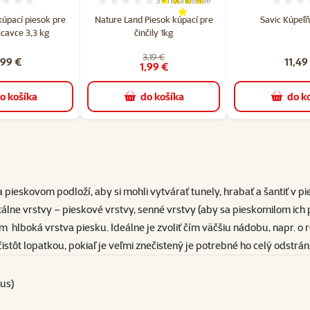
3×
hodnotenie
Hodnotenie 0%
Hodnotenie 93%, počet hodnotení: 
H
kúpací piesok pre
Nature Land Piesok kúpací pre
Savic Kúpeľň
icavce 3,3 kg
činčily 1kg
3,19 €
,99 €
11,49
1,99 €
o košíka
do košíka
do k
 na pieskovom podloží, aby si mohli vytvárať tunely, hrabať a šantiť v
lne vrstvy – pieskové vrstvy, senné vrstvy (aby sa pieskomilom ich p
 hlboká vrstva piesku. Ideálne je zvoliť čím väčšiu nádobu, napr. o 
čistôt
lopatkou
, pokiaľ je veľmi znečistený je potrebné ho celý odstrán
us)