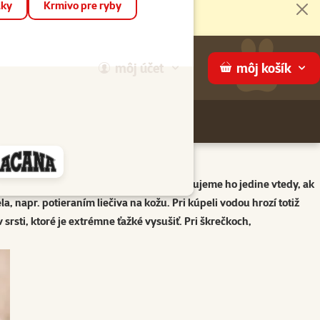
áky
Krmivo pre ryby
Zat
môj
účet
môj
košík
Hľadaj
ame
ode je pre malé cicavce nevhodný. Praktizujeme ho jedine vtedy, ak
a, napr. potieraním liečiva na kožu. Pri kúpeli vodou hrozí totiž
rsti, ktoré je extrémne ťažké vysušiť. Pri škrečkoch,