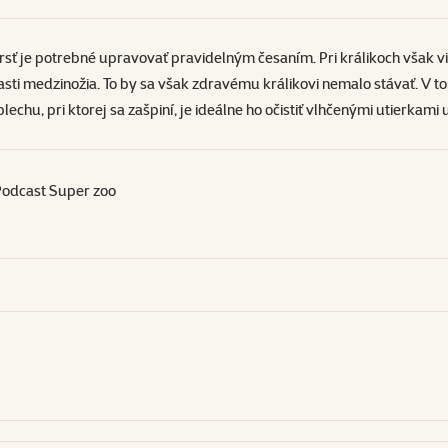
 srsť je potrebné upravovať pravidelným česaním. Pri králikoch však 
lasti medzinožia. To by sa však zdravému králikovi nemalo stávať. V t
chu, pri ktorej sa zašpiní, je ideálne ho očistiť
vlhčenými utierkami 
 Podcast Super zoo