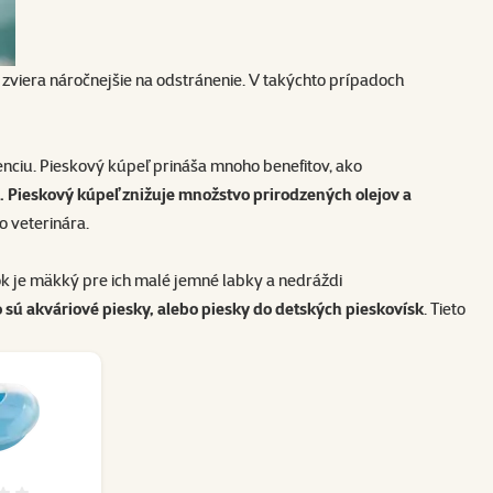
e zviera náročnejšie na odstránenie. V takýchto prípadoch
enciu. Pieskový kúpeľ prináša mnoho benefitov, ako
a. Pieskový kúpeľ znižuje množstvo prirodzených olejov a
o veterinára.
sok je mäkký pre ich malé jemné labky a nedráždi
sú akváriové piesky, alebo piesky do detských pieskovísk
. Tieto