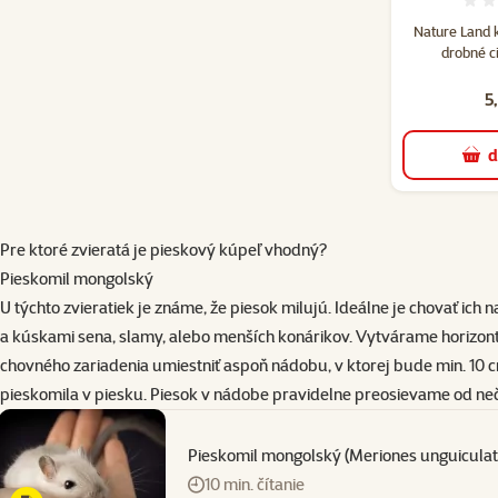
Nature Land 
drobné c
5
d
Pre ktoré zvieratá je pieskový kúpeľ vhodný?
Pieskomil mongolský
U týchto zvieratiek je známe, že piesok milujú. Ideálne je chovať ich
a kúskami sena, slamy, alebo menších konárikov. Vytvárame horizontá
chovného zariadenia umiestniť aspoň nádobu, v ktorej bude min. 10 cm
pieskomila v piesku. Piesok v nádobe pravidelne preosievame od ne
Pieskomil mongolský (Meriones unguiculat
10 min. čítanie