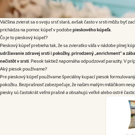
Väčšina zvierat sa o svoju srsť stará, avšak často v srsti môžu byť z
prichádza na pomoc kúpeľ v podobe
pieskového kúpeľa
.
Čo je to pieskový kúpeľ?
Pieskový kúpeľ prebieha tak, že sa zvieratko váľa v nádobe plnej k
udržiavanie zdravej srsti i pokožky, prirodzený „enrichment“ a záb
nečistôt v srsti
. Piesok taktiež napomáha odpudzovať parazity. V prí
Aký piesok používame?
Pre pieskový kúpeľ používame
špeciálny kupací piesok formulovaný
pokožku. Bezprašnosť zabezpečuje, že našim malým miláčikom nes
piesky sú častokrát veľmi prašné a obsahujú veľké alebo ostré časti