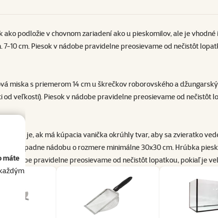
 ako podložie v chovnom zariadení ako u pieskomilov, ale je vhodné 
n. 7-10 cm. Piesok v nádobe pravidelne preosievame od nečistôt lopatk
ová miska
s priemerom 14 cm u škrečkov roborovského a džungarský
i od veľkosti). Piesok v nádobe pravidelne preosievame od nečistôt lo
Ideálne je, ak má kúpacia vanička okrúhly tvar, aby sa zvieratko ved
várium, prípadne nádobu o rozmere minimálne 30x30 cm. Hrúbka piesk
o máte
 nádobe pravidelne preosievame od nečistôt lopatkou, pokiaľ je veľm
akaždým