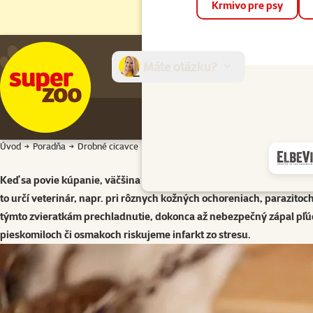
Krmivo pre psy
Máte otázku?
E-sh
Úvod
Poradňa
Drobné cicavce
Začíname s chovom drobných cicavcov
Keď sa povie kúpanie, väčšina ľudí si predstaví kúpeľ vo vode. Vo 
to určí veterinár, napr. pri rôznych kožných ochoreniach, parazitoch
týmto zvieratkám prechladnutie, dokonca až nebezpečný zápal pľúc. N
pieskomiloch či osmakoch riskujeme infarkt zo stresu.