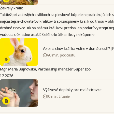
Zakrslý králik
Taktiež pri zakrslých králikoch sa pieskové kúpele nepraktizujú. Ich
najčastejšie chovateľov králikov trápi zašpinený králik od trusu v ob
drobné cicavce. Ak sa nášmu králikovi predsa len podarí vystrojiť neple
vodou a dôkladne osušiť. Celého králika nikdy nekúpeme.
Ako na chov králika voľne v domácnosti? |
40 min. podcastu
Mgr. Mária Bujnovská, Partnership manažér Super zoo
1.2.2026
Výživové doplnky pre malé cicavce
10 min. čítanie