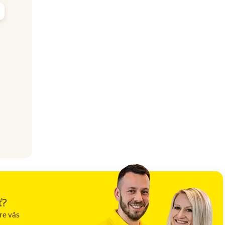
ť?
re vás