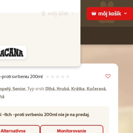
môj
účet
môj
košík
Hľadaj
ame
Vložit do 
 -proti svrbeniu 200ml
Hodnotenie 0%
spelý, Senior,
Typ srsti:
Dlhá, Hrubá, Krátka, Kučeravá,
lhá
-Itch -proti svrbeniu 200ml nie je na predaj.
Alternatívne
Monitorovanie