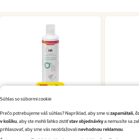
značka
Súhlas so súbormi cookie
Hodnotenie 0%
Beaphar šampón hypoalergénny 250 ml
Wilda Siberi
Cena
15,29 €
Prečo potrebujeme váš súhlas? Napríklad, aby sme si
zapamätali, č
v košíku
, aby ste mohli ľahko zistiť
stav objednávky
a nemusíte sa z
prihlasovať, aby sme vás neobťažovali
nevhodnou reklamou
.
Skladom
Skladom