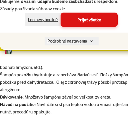
Ďakujeme,
s vašimi údajmi budeme zaobchádzať s rešpektom
.
do košíka
Zásady používania súborov cookie
Len nevyhnutné
Prijať všetko
Sampon Anti -Itch -proti svrbeniu
Podrobné nastavenia
200ml
superzoo.product.detail.content
bodnutí hmyzom, atď.).
Šampón pokožku hydratuje a zanecháva žiarivú srsť. Zložky šampónu
pokožku pred dehydratáciou. Olej z citrónovej trávy pôsobí protizáp
alergénom.
Dávkovanie:
Množstvo šampónu závisí od veľkosti zvieraťa.
Návod na použitie:
Navlhčite srsť psa teplou vodou a vmasírujte šam
nutné, procedúru opakujte.