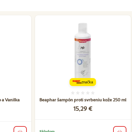
značka
nie 0%
Hodnotenie 0%
 a Vanilka
Beaphar šampón proti svrbeniu kože 250 ml
Cena
15,29 €
Skladom