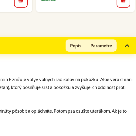
do koš
do košíka
Popis
Parametre
n E znižuje vplyv voľných radikálov na pokožku. Aloe vera chráni
), ktorý posilňuje srsť a pokožku a zvyšuje ich odolnosť proti
inúty pôsobiť a opláchnite. Potom psa osušte uterákom. Ak je to