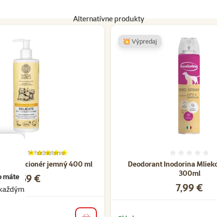
Alternatívne produkty
💥 Výpredaj
1×
hodnotenie
Hodnotenie 100%, počet hodnotení: 1
Hodnote
ca kondicionér jemný 400 ml
Deodorant Inodorina Mlieko
300ml
Cena
11,59 €
o máte
Cena
7,99 €
akaždým