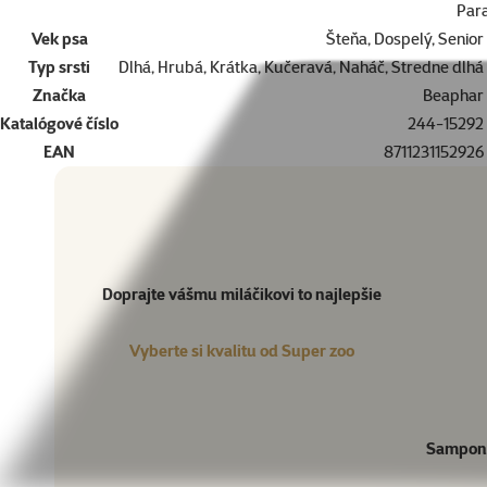
Par
Vek psa
Šteňa, Dospelý, Senior
Typ srsti
Dlhá, Hrubá, Krátka, Kučeravá, Naháč, Stredne dlhá
Značka
Beaphar
Katalógové číslo
244-15292
EAN
8711231152926
Doprajte vášmu miláčikovi to najlepšie
Vyberte si kvalitu od Super zoo
Produkt
Doprajte vášmu miláčikovi to najlepšie
Vyberte si kvalitu od Super zoo
Sampon A