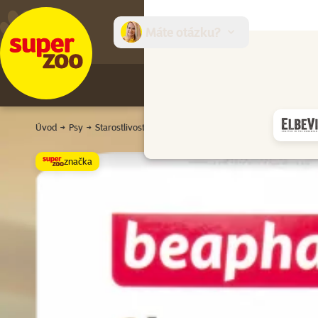
Máte otázku?
E-sh
Úvod
Psy
Starostlivosť o psy
Starostlivosť o srsť
Šampóny a k
značka