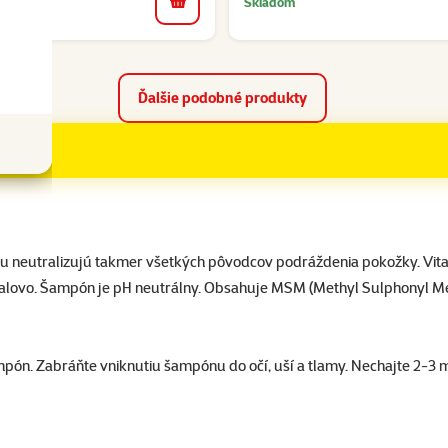
Skladom
do košíka
Ďalšie podobné produkty
 neutralizujú takmer všetkých pôvodcov podráždenia pokožky. Vitamí
alovo. Šampón je pH neutrálny. Obsahuje MSM (Methyl Sulphonyl Metan
pón. Zabráňte vniknutiu šampónu do očí, uší a tlamy. Nechajte 2-3 m