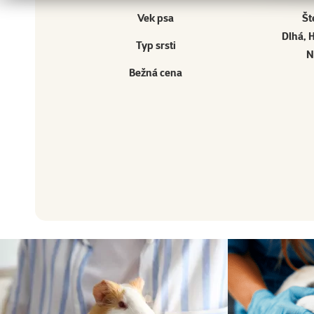
Vek psa
Št
Dlhá, 
Typ srsti
N
Bežná cena
Ostatné