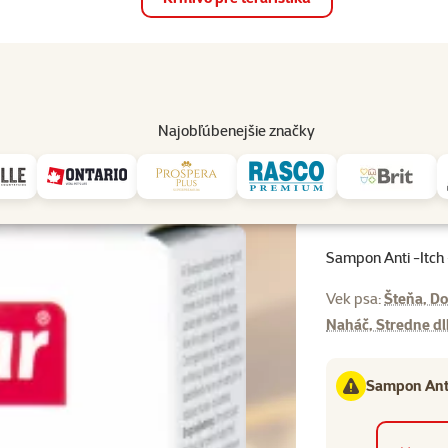
op
Akcie a zľavy
Predajne
Služby
Poradňa
Pomáh
82
Najobľúbenejšie značky
ondicionéry
Sampon Anti -Itch -proti svrbeniu 200ml
Sampon Anti -Itch
Vek psa:
Šteňa, Do
Naháč, Stredne d
Sampon Anti 