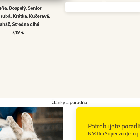
eňa, Dospelý, Senior
Hrubá, Krátka, Kučeravá,
aháč, Stredne dlhá
7,19 €
Články a poradňa
Potrebujete poradi
Náš tím Super zoo je tu p