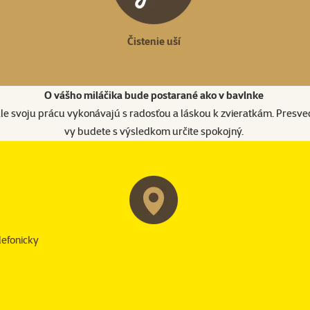
Čistenie uší
O vášho miláčika bude postarané ako v bavlnke
 ale svoju prácu vykonávajú s radosťou a láskou k zvieratkám. Presved
vy budete s výsledkom určite spokojný.
lefonicky