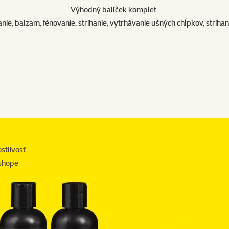
Výhodný balíček komplet
ie, balzam, fénovanie, strihanie, vytrhávanie ušných chĺpkov, striha
stlivosť
-shope