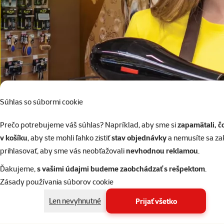
Súhlas so súbormi cookie
Prečo potrebujeme váš súhlas? Napríklad, aby sme si
zapamätali, č
v košíku
, aby ste mohli ľahko zistiť
stav objednávky
a nemusíte sa z
prihlasovať, aby sme vás neobťažovali
nevhodnou reklamou
.
Ďakujeme,
s vašimi údajmi budeme zaobchádzať s rešpektom
.
Zásady používania súborov cookie
Len nevyhnutné
Prijať všetko