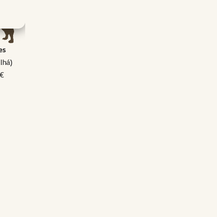
es
dlhá)
 €