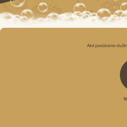
Aké ponúkame služb
S