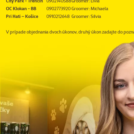
City Park - Trenčín
0902140588
Groomer: Lívia
OC Klokan - BB
0902773920
Groomer: Michaela
Pri Hati – Košice
0910212648
Groomer: Silvia
V prípade objednania dvoch úkonov, druhý úkon zadajte do poz