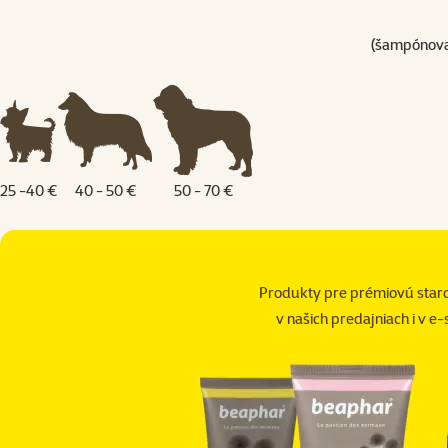
(šampónovan
25 -40 €
40 - 50 €
50 - 70 €
Produkty pre prémiovú staro
v našich predajniach i v e