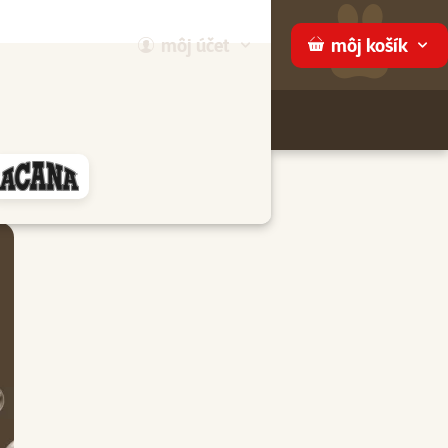
môj
účet
môj
košík
Hľadaj
ame