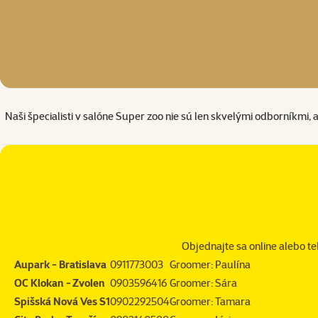
Naši špecialisti v salóne Super zoo nie sú len skvelými odborníkmi,
Objednajte sa online alebo te
Aupark - Bratislava
0911773003
Groomer: Paulína
OC Klokan - Zvolen
0903596416
Groomer: Sára
Spišská Nová Ves S1
0902292504
Groomer: Tamara