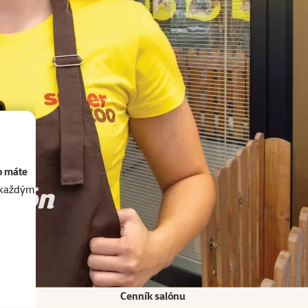
o máte
akaždým
Cenník salónu