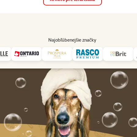
op
Akcie a zľavy
Predajne
Služby
Poradňa
Pomáh
82
Najobľúbenejšie značky
Salón pre psov