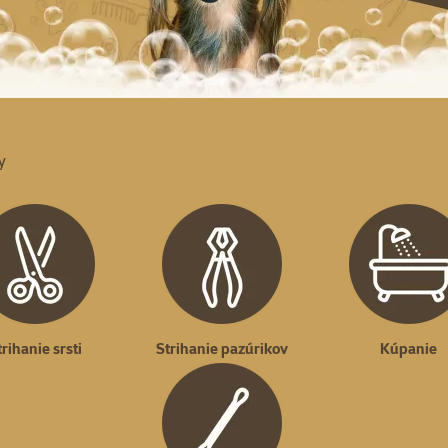
y
trihanie srsti
Strihanie pazúrikov
Kúpanie