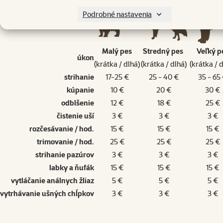
Podrobné nastavenia
Malý pes
Stredný pes
Veľký p
úkon
(krátka / dlhá)
(krátka / dlhá)
(krátka / 
strihanie
17-25 €
25 - 40 €
35 - 65
kúpanie
10 €
20 €
30 €
odblšenie
12 €
18 €
25 €
čistenie uší
3 €
3 €
3 €
rozčesávanie / hod.
15 €
15 €
15 €
trimovanie / hod.
25 €
25 €
25 €
strihanie pazúrov
3 €
3 €
3 €
labky a ňufák
15 €
15 €
15 €
vytláčanie análnych žliaz
5 €
5 €
5 €
vytrhávanie ušných chĺpkov
3 €
3 €
3 €