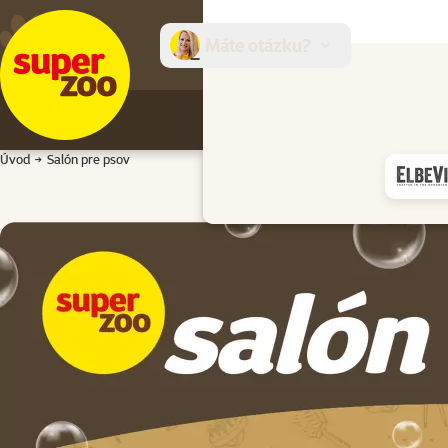
Máte otázku?
E-sh
Úvod
Salón pre psov