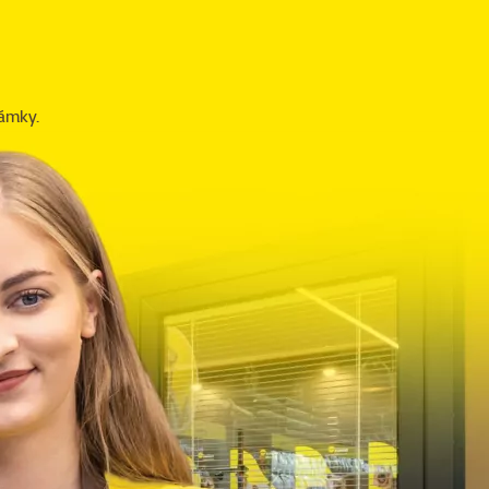
námky.