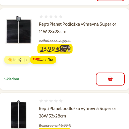
Hodnotenie 0%
Repti Planet Podložka výhrevná Superior
14W 28x28 cm
Bežná cena 29,99 €
23,99 €
family
cena
☀️Letný tip
značka
Skladom
do košíka
Hodnotenie 0%
Repti Planet podložka výhrevná Superior
28W 53x28cm
Bežná cena 46,99 €