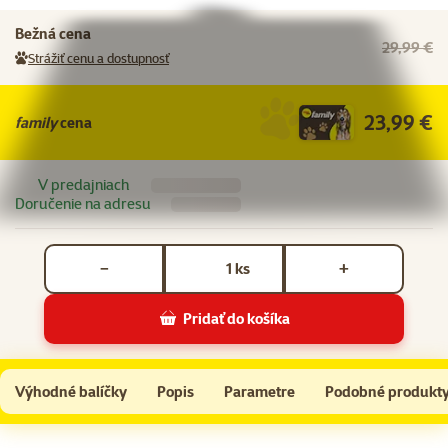
Bežná cena
29,99 €
Strážiť cenu a dostupnosť
23,99 €
family
cena
V predajniach
Doručenie na adresu
Počet kusov *
ks
−
+
Pridať do košíka
Repti Planet Podložka výhrevná Superior 14W 28x28 cm
Do košíka
Výhodné balíčky
Popis
Parametre
Podobné produkt
Na začiatok stránky