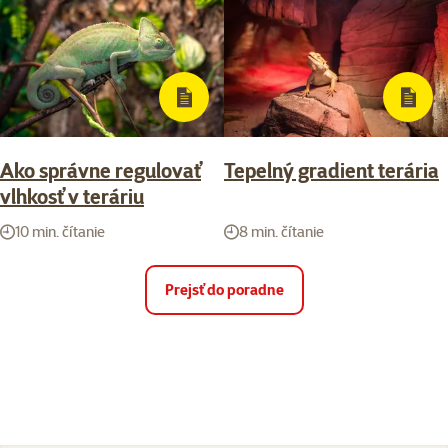
Ako správne regulovať
Tepelný gradient terária
vlhkosť v teráriu
10 min. čítanie
8 min. čítanie
Prejsť do poradne