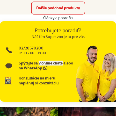
Ďalšie podobné produkty
Články a poradňa
Potrebujete poradiť?
Náš tím Super zoo je tu pre vás
02/20570200
Po–Pi 7:00 – 18:00
Spýtajte sa
v online chate
alebo
na
WhatsApp
Konzultácie na mieru
naplánuj si konzultáciu