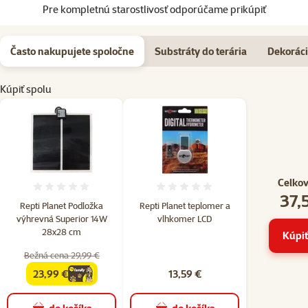
Pre kompletnú starostlivosť odporúčame prikúpiť
Často nakupujete spoločne
Substráty do terária
Dekoráci
Kúpiť spolu
Celkov
Hodnotenie 0%
Hodnotenie 0%
37,
Repti Planet Podložka
Repti Planet teplomer a
výhrevná Superior 14W
vlhkomer LCD
28x28 cm
Kúpiť
Bežná cena 29,99 €
23,99 €
13,59 €
family
cena