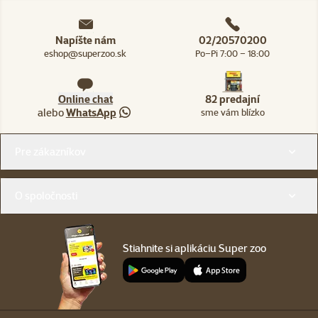
Napíšte nám
02/20570200
eshop@superzoo.sk
Po–Pi 7:00 – 18:00
Online chat
82 predajní
alebo
WhatsApp
sme vám blízko
Menu v pätičke
Pre zákazníkov
O spoločnosti
Stiahnite si aplikáciu Super zoo