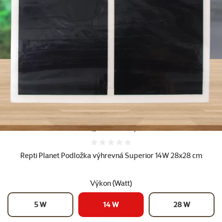
Ďalšie fotky
Hodnotenie 0%
Repti Planet Podložka výhrevná Superior 14W 28x28 cm
Výkon (Watt)
5 W
14 W
28 W