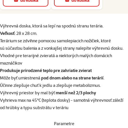
do košíka
do košíka
superzoo.product.detail.content
Výhrevná doska, ktorá sa lepí na spodnú stranu terária.
Veľkosť:
28 x 28 cm.
Terárium se zdvihne pomocou samolepiacich nožičiek, ktoré
sú súčasťou balenia a z vonkajšej strany nalepíte výhrevnú dosku.
Vhodné pre terarijné zvieratá a niektorých malých domácich
maznáčikov
Produkuje prirodzené teplo pre zahriatie zvierat
Môže byť umiestnená
pod dnom alebo na strane terárií
.
Účinne zlepšuje chuť k jedlu a zlepšuje metabolizmus.
Výhrevný priestor by mal býť
menší než 2/3 plochy
Vyhrieva max na 45°C (teplota dosky) - samotná výhrevnosť záleží
od hrúbky a typu substrátu v teráriu
Parametre