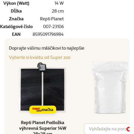
Výkon (Watt)
14 W
Dĺžka
28 cm
Značka
Repti Planet
Katalógové číslo
007-23106
EAN
8595091796984
Doprajte vášmu miláčikovi to najlepšie
Vyberte si kvalitu od Super zoo
značka
Repti Planet Podložka
Vyhľadávanie produktu
výhrevná Superior 14W
Vy
28x28 cm