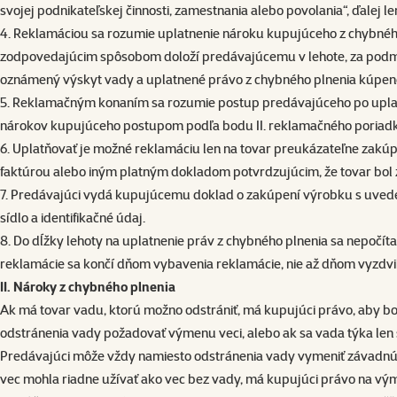
svojej podnikateľskej činnosti, zamestnania alebo povolania“, ďalej le
4. Reklamáciou sa rozumie uplatnenie nároku kupujúceho z chybného 
zodpovedajúcim spôsobom doloží predávajúcemu v lehote, za pod
oznámený výskyt vady a uplatnené právo z chybného plnenia kúpen
5. Reklamačným konaním sa rozumie postup predávajúceho po uplat
nárokov kupujúceho postupom podľa bodu II. reklamačného poriadku
6. Uplatňovať je možné reklamáciu len na tovar preukázateľne zak
faktúrou alebo iným platným dokladom potvrdzujúcim, že tovar bol
7. Predávajúci vydá kupujúcemu doklad o zakúpení výrobku s uvede
sídlo a identifikačné údaj.
8. Do dĺžky lehoty na uplatnenie práv z chybného plnenia sa nepočíta
reklamácie sa končí dňom vybavenia reklamácie, nie až dňom vyzdvi
II. Nároky z chybného plnenia
Ak má tovar vadu, ktorú možno odstrániť, má kupujúci právo, aby bo
odstránenia vady požadovať výmenu veci, alebo ak sa vada týka len
Predávajúci môže vždy namiesto odstránenia vady vymeniť závadnú v
vec mohla riadne užívať ako vec bez vady, má kupujúci právo na výme