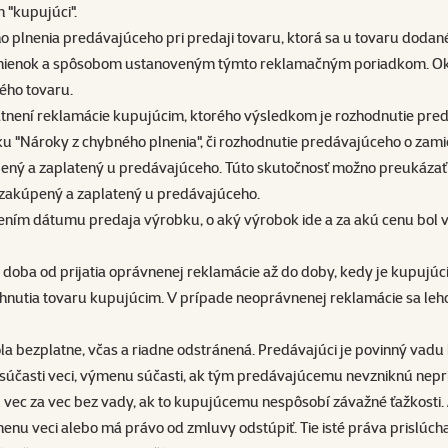
n "kupujúci".
plnenia predávajúceho pri predaji tovaru, ktorá sa u tovaru dodané
mienok a spôsobom ustanoveným týmto reklamačným poriadkom. Oka
ého tovaru.
není reklamácie kupujúcim, ktorého výsledkom je rozhodnutie pred
 "Nároky z chybného plnenia", či rozhodnutie predávajúceho o zami
úpený a zaplatený u predávajúceho. Túto skutočnosť možno preukáza
 zakúpený a zaplatený u predávajúceho.
ním dátumu predaja výrobku, o aký výrobok ide a za akú cenu bol v
 doba od prijatia oprávnenej reklamácie až do doby, kedy je kupujúci 
hnutia tovaru kupujúcim. V prípade neoprávnenej reklamácie sa leho
la bezplatne, včas a riadne odstránená. Predávajúci je povinný vad
 súčasti veci, výmenu súčasti, ak tým predávajúcemu nevzniknú nep
ec za vec bez vady, ak to kupujúcemu nespôsobí závažné ťažkosti. A
nu veci alebo má právo od zmluvy odstúpiť. Tie isté práva prislúcha