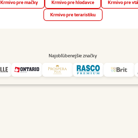
Krmivo pre mačky
Krmivo pre hlodavce
Krmivo pre vt
📱 Stiahnite si novú aplikáciu Super zoo.
Viac informácií
Krmivo pre teraristiku
op
Akcie a zľavy
Predajne
Služby
Poradňa
Pomáh
82
Najobľúbenejšie značky
Reklamačný poriadok