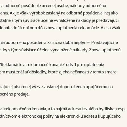
 na odborné posúdenie určenej osobe, náklady odborného
enia. Ak je však výrobok zaslaný na odborné posúdenie inej ako
statné s tým súvisiace účelne vynaložené náklady je predávajúci
ehote do 14 dní odo dňa znova uplatnenia reklamácie. Ak sa však
ia odborného posúdenia záručná doba neplynie. Predávajúci je
etky s tým súvisiace účelne vynaložené náklady. Znova uplatnenú
"Reklamácie a reklamačné konanie" ods. 1 pre uplatnenie
tom musí znášať dôsledky, ktoré z jeho nečinnosti v tomto smere
ádzajúcej písomnej výzve zaslanej doporučene kupujúcemu na
mocného predaja.
i reklamačného konania, a to najmä adresu trvalého bydliska, resp.
redníctvom elektronickej pošty na elektronickú adresu kupujúceho.