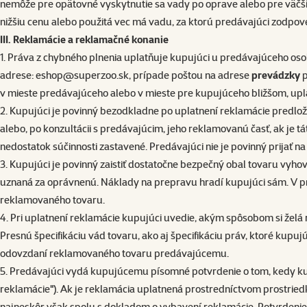
nemôže pre opätovné vyskytnutie sa vady po oprave alebo pre väčší 
nižšiu cenu alebo použitá vec má vadu, za ktorú predávajúci zodpo
III. Reklamácie a reklamačné konanie
1. Práva z chybného plnenia uplatňuje kupujúci u predávajúceho oso
adrese:
eshop@superzoo.sk
, prípade poštou na adrese
prevádzky
p
v mieste predávajúceho alebo v mieste pre kupujúceho bližšom, upla
2. Kupujúci je povinný bezodkladne po uplatnení reklamácie predlo
alebo, po konzultácii s predávajúcim, jeho reklamovanú časť, ak je 
nedostatok súčinnosti zastavené. Predávajúci nie je povinný prijať 
3. Kupujúci je povinný zaistiť dostatočne bezpečný obal tovaru vy
uznaná za oprávnenú. Náklady na prepravu hradí kupujúci sám. V 
reklamovaného tovaru.
4. Pri uplatnení reklamácie kupujúci uvedie, akým spôsobom si želá
Presnú špecifikáciu vád tovaru, ako aj špecifikáciu práv, ktoré ku
odovzdaní reklamovaného tovaru predávajúcemu.
5. Predávajúci vydá kupujúcemu písomné potvrdenie o tom, kedy kup
reklamácie"). Ak je reklamácia uplatnená prostredníctvom prostried
najneskôr však spolu s dokladom o vybavení reklamácie. Potvrdenie