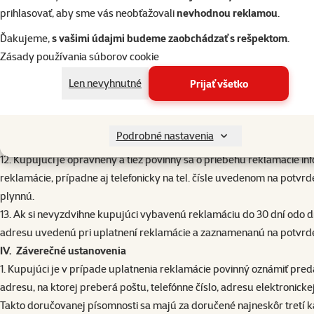
prihlasovať, aby sme vás neobťažovali
nevhodnou reklamou
.
predávajúci v doklade o vybavení reklamácie uvedie, komu môže ku
posúdenia, ako aj všetky ostatné s tým súvisiace účelne vynaložen
Ďakujeme,
s vašimi údajmi budeme zaobchádzať s rešpektom
.
určenej osobe, teda znalcovi alebo autorizovanej, notifikovanej ale
Zásady používania súborov cookie
povinný uhradiť spotrebiteľovi iba v prípade, ak odborné posúdenie
Len nevyhnutné
Prijať všetko
odborným posúdením preukáže, že zodpovedný za vady je spotrebiteľ
11. Ak kupujúci odborným posúdením preukáže zodpovednosť predáv
povinný kupujúcemu uhradiť do 14 dní odo dňa znova uplatnenia rek
Podrobné nastavenia
reklamáciu nemožno zamietnuť.
12. Kupujúci je oprávnený a tiež povinný sa o priebehu reklamácie i
reklamácie, prípadne aj telefonicky na tel. čísle uvedenom na potvrd
plynnú.
13. Ak si nevyzdvihne kupujúci vybavenú reklamáciu do 30 dní odo
adresu uvedenú pri uplatnení reklamácie a zaznamenanú na potvrd
IV. Záverečné ustanovenia
1. Kupujúci je v prípade uplatnenia reklamácie povinný oznámiť pr
adresu, na ktorej preberá poštu, telefónne číslo, adresu elektroni
Takto doručovanej písomnosti sa majú za doručené najneskôr tretí k