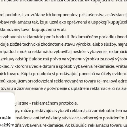
ej podobe, t. zn. vrátane ich komponentov, príslušenstva a súvisia
vybaví reklamáciu tak, že ju uzná ako oprávnenú a uspokojí kupujúc
eklamovaný tovar kupujúcemu vráti.
b vybavenia reklamácie podľa bodu II. Reklamačného poriadku ihneď,
uje zložité technické zhodnotenie stavu výrobku alebo služby, najn
rípadoch možno reklamáciu vybaviť aj neskôr; vybavenie reklamácie 
od zmluvy odstúpiť alebo má právo na výmenu výrobku za nový výrob
klad, v ktorom uvedie dátum a spôsob vybavenia reklamácie, vrátane
ený k tovaru. Kópiu protokolu si predávajúci ponechá na účely evide
ú kupujúcim pri odovzdaní reklamovaného tovaru (e-mailová adresa
o tovaru a zaznamenané v potvrdenie o uplatnení reklamácie, či n
v jedinej listine - reklamačnom protokole.
cov od kúpy, môže predávajúci vybaviť reklamáciu zamietnutím len 
o máte
orné posúdenie ani iné náklady súvisiace s odborným posúdením. 
akaždým
í odo dňa vybavenia reklamácie. Ak kupujúci reklamáciu tovaru upla