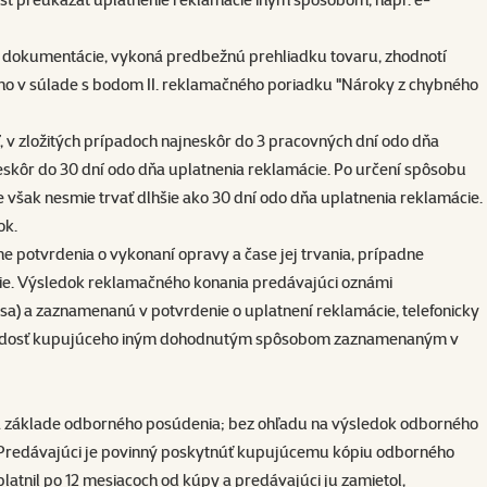
cej dokumentácie, vykoná predbežnú prehliadku tovaru, zhodnotí
eho v súlade s bodom II. reklamačného poriadku "Nároky z chybného
 v zložitých prípadoch najneskôr do 3 pracovných dní odo dňa
eskôr do 30 dní odo dňa uplatnenia reklamácie. Po určení spôsobu
však nesmie trvať dlhšie ako 30 dní odo dňa uplatnenia reklamácie.
ok.
 potvrdenia o vykonaní opravy a čase jej trvania, prípadne
ncie. Výsledok reklamačného konania predávajúci oznámi
) a zaznamenanú v potvrdenie o uplatnení reklamácie, telefonicky
a žiadosť kupujúceho iným dohodnutým spôsobom zaznamenaným v
na základe odborného posúdenia; bez ohľadu na výsledok odborného
Predávajúci je povinný poskytnúť kupujúcemu kópiu odborného
tnil po 12 mesiacoch od kúpy a predávajúci ju zamietol,