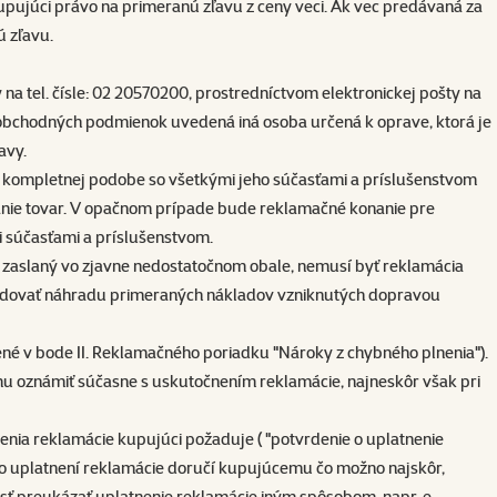
kupujúci právo na primeranú zľavu z ceny veci. Ak vec predávaná za
ú zľavu.
a tel. čísle: 02 20570200, prostredníctvom elektronickej pošty na
 obchodných podmienok uvedená iná osoba určená k oprave, ktorá je
avy.
ho kompletnej podobe so všetkými jeho súčasťami a príslušenstvom
govanie tovar. V opačnom prípade bude reklamačné konanie pre
i súčasťami a príslušenstvom.
u zaslaný vo zjavne nedostatočnom obale, nemusí byť reklamácia
žadovať náhradu primeraných nákladov vzniknutých dopravou
né v bode II. Reklamačného poriadku "Nároky z chybného plnenia").
emu oznámiť súčasne s uskutočnením reklamácie, najneskôr však pri
nia reklamácie kupujúci požaduje ( "potvrdenie o uplatnenie
e o uplatnení reklamácie doručí kupujúcemu čo možno najskôr,
sť preukázať uplatnenie reklamácie iným spôsobom, napr. e-