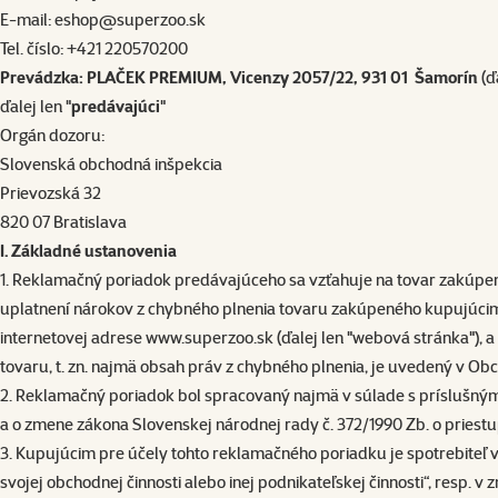
E-mail:
eshop@superzoo.sk
Tel. číslo: +421
220570200
Prevádzka: PLAČEK PREMIUM, Vicenzy 2057/22, 931 01 Šamorín
(ď
ďalej len "
predávajúci
"
Orgán dozoru:
Slovenská obchodná inšpekcia
Prievozská 32
820 07 Bratislava
I. Základné ustanovenia
1. Reklamačný poriadok predávajúceho sa vzťahuje na tovar zakúpe
uplatnení nárokov z chybného plnenia tovaru zakúpeného kupujúci
internetovej adrese
www.superzoo.sk
(ďalej len "webová stránka"),
tovaru, t. zn. najmä obsah práv z chybného plnenia, je uvedený v
Obc
2. Reklamačný poriadok bol spracovaný najmä v súlade s príslušnými 
a o zmene zákona Slovenskej národnej rady č. 372/1990 Zb. o priestu
3. Kupujúcim pre účely tohto reklamačného poriadku je spotrebiteľ v 
svojej obchodnej činnosti alebo inej podnikateľskej činnosti“, resp. 