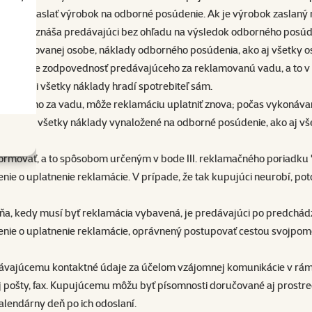
pujúci zaslať výrobok na odborné posúdenie. Ak je výrobok zaslaný
é náklady znáša predávajúci bez ohľadu na výsledok odborného posúd
bo akreditovanej osobe, náklady odborného posúdenia, ako aj všetky o
 preukáže zodpovednosť predávajúceho za reklamovanú vadu, a to v l
, tak si všetky náklady hradí spotrebiteľ sám.
ajúceho za vadu, môže reklamáciu uplatniť znova; počas vykonávan
lamácie všetky náklady vynaložené na odborné posúdenie, ako aj vš
nformovať, a to spôsobom určeným v bode III. reklamačného poriadku 
enie o uplatnenie reklamácie. V prípade, že tak kupujúci neurobí, po
 dňa, kedy musí byť reklamácia vybavená, je predávajúci po predch
enie o uplatnenie reklamácie, oprávnený postupovať cestou svojpo
edávajúcemu kontaktné údaje za účelom vzájomnej komunikácie v rámc
ckej pošty, fax. Kupujúcemu môžu byť písomnosti doručované aj prost
alendárny deň po ich odoslaní.