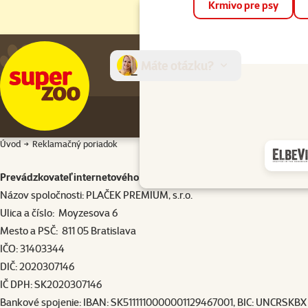
Krmivo pre psy
Máte otázku?
E-sh
Úvod
Reklamačný poriadok
Prevádzkovateľ internetového portálu
Názov spoločnosti: PLAČEK PREMIUM, s.r.o.
Ulica a číslo: Moyzesova 6
Mesto a PSČ: 811 05 Bratislava
IČO: 31403344
DIČ: 2020307146
IČ DPH: SK2020307146
Bankové spojenie: IBAN: SK5111110000001129467001, BIC: UNCRSKBX