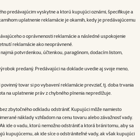
ho predávajúcim vyskytne a ktorú kupujúci oznámi, špecifikuje a
mihom uplatnenie reklamácie je okamih, kedy je predávajúcemu
ávajúceho o oprávnenosti reklamácie a následné uspokojenie
etnutí reklamácie ako neoprávnené.
ť najmä potvrdenkou, účtenkou, paragónom, dodacím listom,
ýrobok predaný. Predávajúci na doklade uvedie aj svoje meno,
povinný tovar si po vybavení reklamácie prevziať, tj. doba trvania
ta na uplatnenie práv z chybného plnenia nepredlžuje.
u bez zbytočného odkladu odstrániť. Kupujúci môže namiesto
rimerané náklady vzhľadom na cenu tovaru alebo závažnosť vady.
k ide o vadu, ktorú nemožno odstrániť a ktorá bráni tomu, aby sa
jú kupujúcemu, ak ide síce o odstrániteľné vady, ak však kupujúci