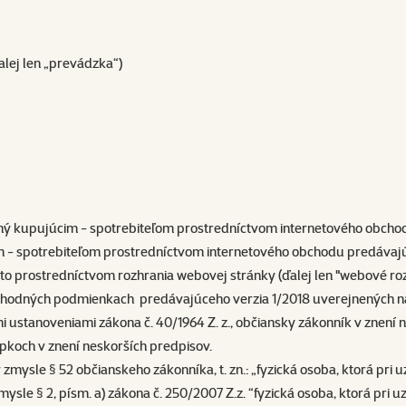
alej len „prevádzka“)
ný kupujúcim - spotrebiteľom prostredníctvom internetového obcho
m - spotrebiteľom prostredníctvom internetového obchodu predáva
 a to prostredníctvom rozhrania webovej stránky (ďalej len "webové
hodných podmienkach
predávajúceho verzia 1/2018 uverejnených n
ustanoveniami zákona č. 40/1964 Z. z., občiansky zákonník v znení ne
pkoch v znení neskorších predpisov.
zmysle § 52 občianskeho zákonníka, t. zn.: „fyzická osoba, ktorá pri
v zmysle § 2, písm. a) zákona č. 250/2007 Z.z. “fyzická osoba, ktorá p