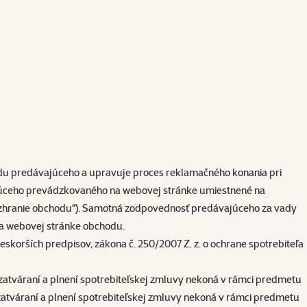
du predávajúceho a upravuje proces reklamačného konania pri
júceho prevádzkovaného na webovej stránke umiestnené na
 rozhranie obchodu"). Samotná zodpovednosť predávajúceho za vady
a webovej stránke obchodu.
skorších predpisov, zákona č. 250/2007 Z. z. o ochrane spotrebiteľa
 uzatváraní a plnení spotrebiteľskej zmluvy nekoná v rámci predmetu
ri uzatváraní a plnení spotrebiteľskej zmluvy nekoná v rámci predmetu