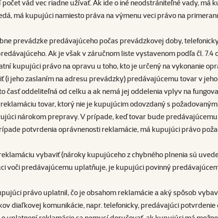
počet vád vec riadne užívať. Ak ide o iné neodstrániteľné vady, má 
vedá, má kupujúci namiesto práva na výmenu veci právo na primeran
bne prevádzke predávajúceho počas prevádzkovej doby, telefonicky n
redávajúceho. Ak je však v záručnom liste vystavenom podľa čl. 7.4
tní kupujúci právo na opravu u toho, kto je určený na vykonanie opr
žiť (i jeho zaslaním na adresu prevádzky) predávajúcemu tovar v je
táto časť oddeliteľná od celku a ak nemá jej oddelenia vplyv na fun
na reklamáciu tovar, ktorý nie je kupujúcim odovzdaný s požadovaným
hovujúci nárokom prepravy. V prípade, keď tovar bude predávajúcem
prípade potvrdenia oprávnenosti reklamácie, má kupujúci právo po
 reklamáciu vybaviť (nároky kupujúceho z chybného plnenia sú uvede
pujúci voči predávajúcemu uplatňuje, je kupujúci povinný predávajúc
ujúci právo uplatnil, čo je obsahom reklamácie a aký spôsob vybave
kov diaľkovej komunikácie, napr. telefonicky, predávajúci potvrdeni
 o uplatnení reklamácie sa nemusí doručovať, ak kupujúci má možno