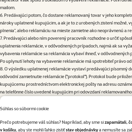
mailom.
6. Predávajúci potom, čo dostane reklamovaný tovar v jeho kompletn
nároky uplatnené kupujúcim, a ak je to z urobených zistení možné, 
plnenia“, alebo reklamáciu na mieste zamietne ako neoprávnenú a r
7. Predávajúci alebo ním poverený pracovník rozhodne o určiť spôso
uplatnenia reklamácie, v odôvodnených prípadoch, najmä ak sa vyžad
vybavenia reklamácie sa reklamácia vybaví ihneď, v odôvodnených p
Po uplynutí lehoty na vybavenie reklamácie má spotrebiteľ právo 
8. O výsledku uplatnenej reklamácie vystaví predávajúci písomný do
odôvodní zamietnutie reklamácie ("protokol"). Protokol bude prilož
kupujúcemu prostredníctvom elektronickej pošty na adresu oznámen
na telefónne číslo uvedené kupujúcim pri odovzdaní reklamovanéh
potvrdení o uplatnení reklamácie.
9. Potvrdenie o uplatnení reklamácie a protokol môžu byť obsiahnuté 
Súhlas so súbormi cookie
10. Ak kupujúci uplatnil reklamáciu výrobku počas prvých 12 mesia
Prečo potrebujeme váš súhlas? Napríklad, aby sme si
zapamätali, č
posúdenia nebude od kupujúceho vyžadovať úhradu nákladov na odb
v košíku
, aby ste mohli ľahko zistiť
stav objednávky
a nemusíte sa z
posúdenia odôvodňujúceho zamietnutie reklamácie najneskôr do 14 dn