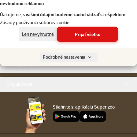
nevhodnou reklamou
.
Ďakujeme,
s vašimi údajmi budeme zaobchádzať s rešpektom
.
Napíšte nám
02/20570200
Zásady používania súborov cookie
eshop@superzoo.sk
Po–Pi 7:00 – 18:00
Len nevyhnutné
Prijať všetko
Online chat
82 predajní
alebo
WhatsApp
sme vám blízko
Podrobné nastavenia
Menu v pätičke
Pre zákazníkov
O spoločnosti
Stiahnite si aplikáciu Super zoo