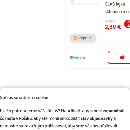
GLAS fajka
sklenená 4 
Pôvodná cena
3,99 €
Z
Cena
2,39 €
-
💥 Výpredaj
Skladom
do k
Súhlas so súbormi cookie
82 predajní, sme blízko vás
Naši odborníci v predajni sú vám vždy k dispozícii, aby vám
Prečo potrebujeme váš súhlas? Napríklad, aby sme si
zapamätali,
poradili
čo máte v košíku
, aby ste mohli ľahko zistiť
stav objednávky
a
nemusíte sa zakaždým prihlasovať, aby sme vás neobťažovali