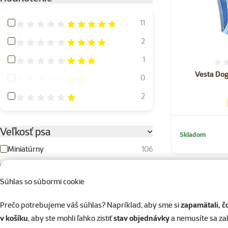
Hodnotenie 100%
11
Hodnotenie 80%
2
Hodnotenie 60%
1
Vesta Dog
Hodnotenie 40%
0
Hodnotenie 20%
2
Veľkosť psa
Skladom
Miniatúrny
106
Malý
220
💛 Novinka
Súhlas so súbormi cookie
Stredný
166
☀️Letný tip
Veľký
95
Prečo potrebujeme váš súhlas? Napríklad, aby sme si
zapamätali, č
v košíku
, aby ste mohli ľahko zistiť
stav objednávky
a nemusíte sa z
Obrí
33