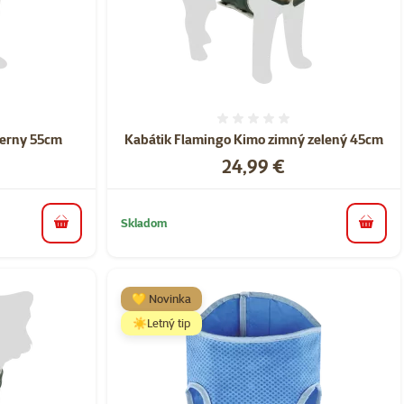
nie 0%
Hodnotenie 0%
ierny 55cm
Kabátik Flamingo Kimo zimný zelený 45cm
Cena
24,99 €
Skladom
do košíka
do koš
💛 Novinka
☀️Letný tip