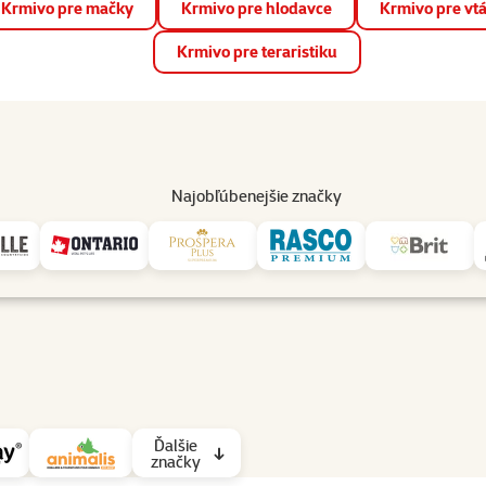
Krmivo pre mačky
Krmivo pre hlodavce
Krmivo pre vt
📱 Stiahnite si novú aplikáciu Super zoo.
Viac informácií
Krmivo pre teraristiku
op
Akcie a zľavy
Predajne
Služby
Poradňa
Pomáh
82
Najobľúbenejšie značky
Ďalšie
značky