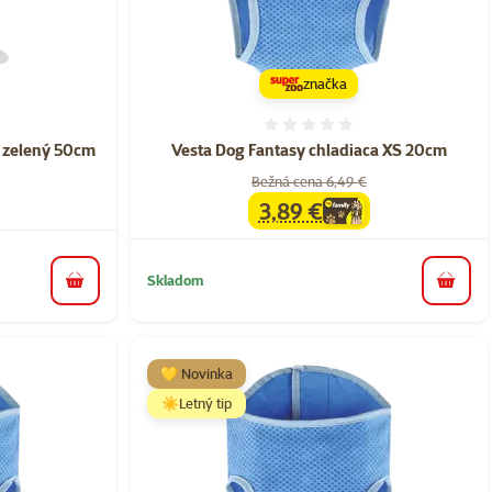
značka
nie 0%
Hodnotenie 0%
 zelený 50cm
Vesta Dog Fantasy chladiaca XS 20cm
Bežná cena 6,49 €
3,89 €
family
cena
Skladom
do košíka
do koš
💛 Novinka
☀️Letný tip