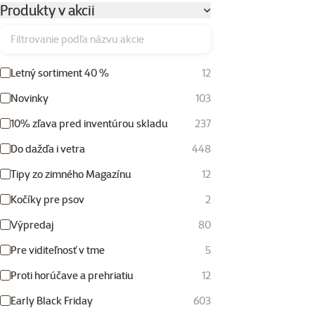
Produkty v akcii
Filtrovanie podľa názvu akcie
Letný sortiment 40 %
12
Novinky
103
10% zľava pred inventúrou skladu
237
Do dažďa i vetra
448
Tipy zo zimného Magazínu
12
Kočíky pre psov
2
Výpredaj
80
Pre viditeľnosť v tme
5
Proti horúčave a prehriatiu
12
Early Black Friday
603