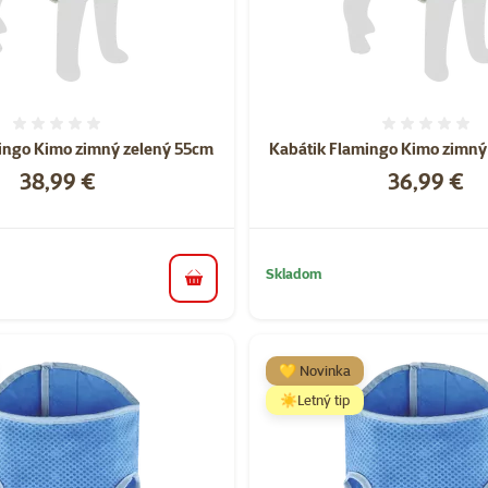
Hodnotenie 0%
Hodnote
ingo Kimo zimný zelený 55cm
Kabátik Flamingo Kimo zimný
Cena
Cena
38,99 €
36,99 €
Skladom
do košíka
💛 Novinka
☀️Letný tip