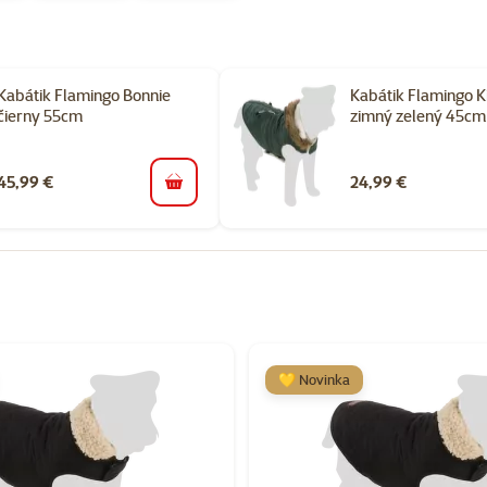
Kabátik Flamingo Bonnie
Kabátik Flamingo 
čierny 55cm
zimný zelený 45cm
45,99 €
24,99 €
do košíka
orii Oblečenie pre psov
💛 Novinka