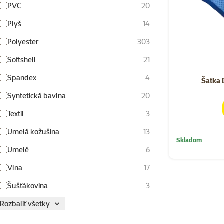
PVC
20
Plyš
14
Polyester
303
Softshell
21
Spandex
4
Šatka 
Syntetická bavlna
20
Textil
3
Umelá kožušina
13
Skladom
Umelé
6
Vlna
17
Šušťákovina
3
Rozbaliť všetky