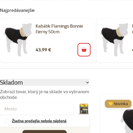
Najpredávanejšie
Kabátik Flamingo Bonnie
čierny 50cm
43,99 €
do košíka
Parametrický filter
Vybrané filtre
Skladom
Zobrazí tovar, ktorý je na sklade vo vybranom
obchode.
Produkty v kateg
💛 Novinka
Žiadna predajňa nebola nájdená
Značky