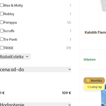
Max & Molly
1
Nobby
1
Pomppa
55
Scruffs
1
Kabátik Flam
Tre Ponti
1
TRIXIE
319
Rozbaliť všetky
Skladom
cena od-do
💛 Novinka
☀️Letný tip
1 €
109 €
Hodnotenie