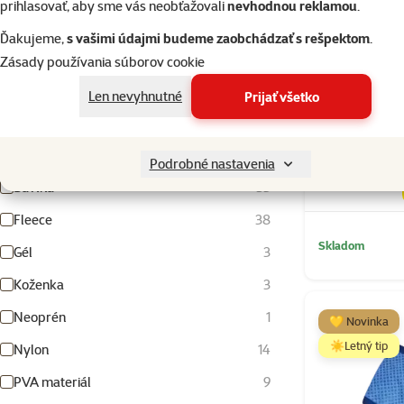
prihlasovať, aby sme vás neobťažovali
nevhodnou reklamou
.
Farba
Ďakujeme,
s vašimi údajmi budeme zaobchádzať s rešpektom
.
Zásady používania súborov cookie
Biela
Béžová
Fialová
Hnedá
Modrá
Olivovo zelená
Oranžová
Priehľadná
Ružová
Sivá
Svetlomodrá
Tmavo šedá
Tmavomodrá
Tyrkysová
Viacfarebná
Zelená
Červená
Čierna
Šedohnedá
Žltá
Len nevyhnutné
Prijať všetko
Materiál
Vyhľadať hodnotu parametra materiál
Vesta Dog
Podrobné nastavenia
Bavlna
53
Fleece
38
Skladom
Gél
3
Koženka
3
Neoprén
1
💛 Novinka
☀️Letný tip
Nylon
14
PVA materiál
9