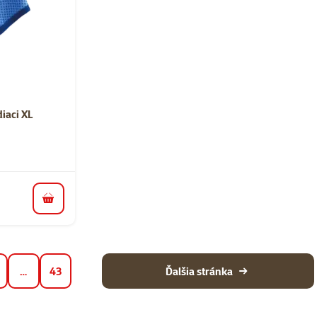
nie 0%
iaci XL
do košíka
…
43
Ďalšia stránka