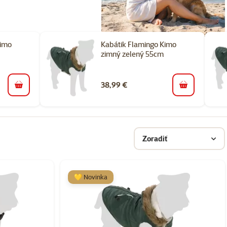
Kimo
Kabátik Flamingo Kimo
zimný zelený 55cm
38,99 €
do košíka
do košíka
Zoradiť
💛 Novinka