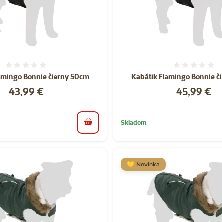
Hodnotenie 0%
Hodnote
amingo Bonnie čierny 50cm
Kabátik Flamingo Bonnie č
Cena
Cena
43,99 €
45,99 €
Skladom
do košíka
💛 Novinka