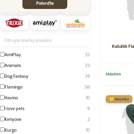
Potvrďte
Filtrujte značky písaním
Kabátik Fl
AmiPlay
32
Animalis
23
Skladom
Dog Fantasy
29
Flamingo
58
Havino
10
💛 Novinka
I love pets
9
Kenyone
2
Kurgo
10