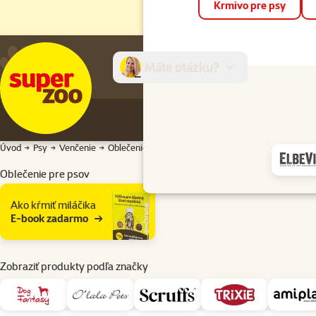
Krmivo pre psy
Máte otázku?
E-sh
Úvod
Psy
Venčenie
Oblečenie pre psov
Oblečenie pre psov
Podkategória
Ako kŕmiť miláčika
E-book zadarmo
Zobraziť produkty podľa značky