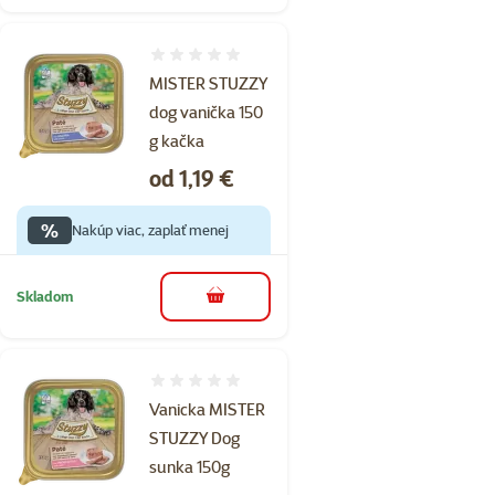
Hodnotenie 0%
MISTER STUZZY
dog vanička 150
g kačka
Cena
od 1,19 €
%
Nakúp viac, zaplať menej
Skladom
do košíka
Hodnotenie 0%
Vanicka MISTER
STUZZY Dog
sunka 150g