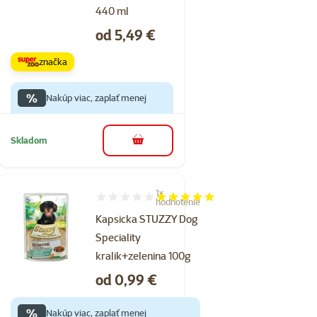
440 ml
Cena
od 5,49 €
značka
%
Nakúp viac, zaplať menej
Skladom
do košíka
1×
Hodnotenie 100%, počet hodnotení: 1
hodnotenie
Kapsicka STUZZY Dog
Speciality
kralik+zelenina 100g
Cena
od 0,99 €
%
Nakúp viac, zaplať menej