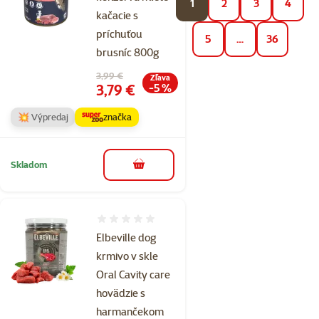
1
2
3
4
kačacie s
príchuťou
5
…
36
brusníc 800g
Pôvodná cena
3,99 €
Zľava
Cena
3,79 €
-5 %
💥 Výpredaj
značka
Skladom
do košíka
Hodnotenie 0%
Elbeville dog
krmivo v skle
Oral Cavity care
hovädzie s
harmančekom