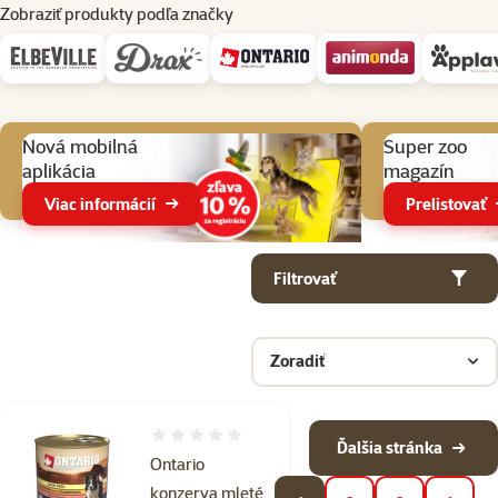
Zobraziť produkty podľa značky
Aktuálne akcie
Nová mobilná
Super zoo
aplikácia
magazín
Viac informácií
Prelistovať
Parametrický filter
Vybrané filtre
Produkty v kategorii Konzervy a kapsičky pre psov
Filtrovať
Zoradiť
Hodnotenie 0%
Ďalšia stránka
Ontario
konzerva mleté