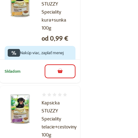
STUZZY
Speciality
kura+sunka
100g
Cena
od 0,99 €
%
Nakúp viac, zaplať menej
Skladom
do košíka
Hodnotenie 0%
Kapsicka
STUZZY
Speciality
telacie+cestoviny
100g