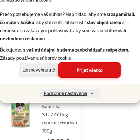
1×
Prečo potrebujeme váš súhlas? Napríklad, aby sme si
zapamätali,
Hodnotenie 100%, počet hodnotení: 1
hodnotenie
Kapsicka STUZZY Dog
čo máte v košíku
, aby ste mohli ľahko zistiť
stav objednávky
a
sunka 100g
nemusíte sa zakaždým prihlasovať, aby sme vás neobťažovali
nevhodnou reklamou
.
Cena
od 0,99 €
Ďakujeme,
s vašimi údajmi budeme zaobchádzať s rešpektom
.
%
Nakúp viac, zaplať menej
Zásady používania súborov cookie
Len nevyhnutné
Prijať všetko
Skladom
do košíka
Podrobné nastavenia
Hodnotenie 0%
Kapsicka
STUZZY Dog
morcacie+mrkva
100g