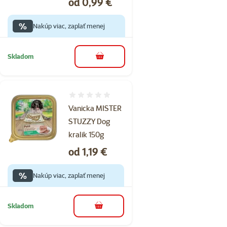
Cena
od 0,99 €
%
Nakúp viac, zaplať menej
Skladom
do košíka
Hodnotenie 0%
Vanicka MISTER
STUZZY Dog
kralik 150g
Cena
od 1,19 €
%
Nakúp viac, zaplať menej
Skladom
do košíka