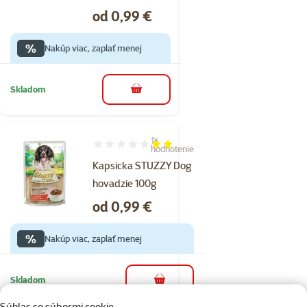
Cena
od 0,99 €
%
Nakúp viac, zaplať menej
Skladom
do košíka
1×
Hodnotenie 40%, počet hodnotení: 1
hodnotenie
Kapsicka STUZZY Dog
hovadzie 100g
Cena
od 0,99 €
%
Nakúp viac, zaplať menej
Skladom
do košíka
Súhlas so súbormi cookie