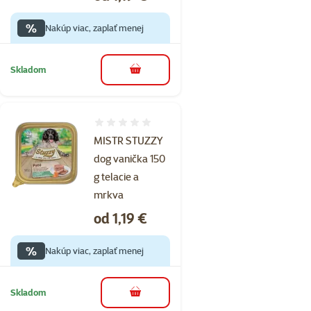
%
Nakúp viac, zaplať menej
Skladom
do košíka
Hodnotenie 0%
MISTR STUZZY
dog vanička 150
g telacie a
mrkva
Cena
od 1,19 €
%
Nakúp viac, zaplať menej
Skladom
do košíka