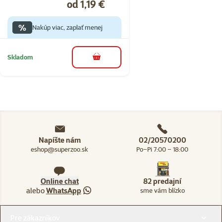
Cena
od 1,19 €
%
Nakúp viac, zaplať menej
Skladom
do košíka
Napíšte nám
02/20570200
eshop@superzoo.sk
Po–Pi 7:00 – 18:00
Online chat
82 predajní
alebo
WhatsApp
sme vám blízko
Menu v pätičke
Pre zákazníkov