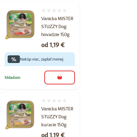
Hodnotenie 0%
Vanicka MISTER
STUZZY Dog
hovadzie 150g
Cena
od 1,19 €
%
Nakúp viac, zaplať menej
Skladom
do košíka
Hodnotenie 0%
Vanicka MISTER
STUZZY Dog
kuracie 150g
Cena
od 1,19 €