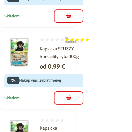
Skladom
do košíka
1×
Hodnotenie 100%, počet hodnotení: 1
hodnotenie
Kapsicka STUZZY
Speciality ryba 100g
Cena
od 0,99 €
%
Nakúp viac, zaplať menej
Skladom
do košíka
Hodnotenie 0%
Kapsicka