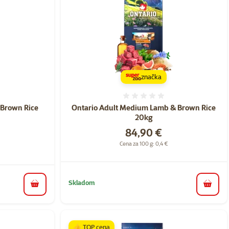
značka
nie 0%
Hodnotenie 0%
 Brown Rice
Ontario Adult Medium Lamb & Brown Rice
20kg
Cena
84,90 €
a
Cena za 100 g: 0,4 €
Skladom
do koš
do košíka
👍 TOP cena