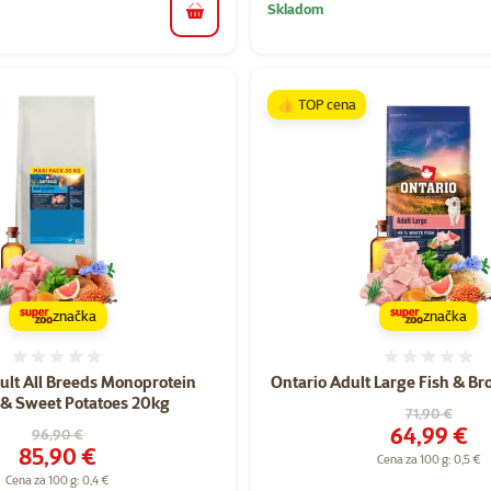
Skladom
do košíka
👍 TOP cena
značka
značka
Hodnotenie 0%
Hodnote
ult All Breeds Monoprotein
Ontario Adult Large Fish & Br
 & Sweet Potatoes 20kg
Pôvodná cen
71,90 €
Cena
64,99 €
Pôvodná cena
96,90 €
Cena
85,90 €
Cena za 100 g: 0,5 €
Cena za 100 g: 0,4 €