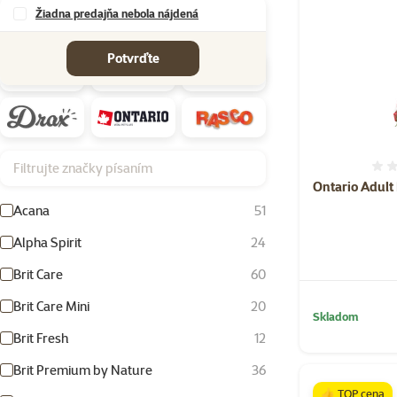
Žiadna predajňa nebola nájdená
Značky
Potvrďte
Filtrujte značky písaním
Ontario Adult
Acana
51
Alpha Spirit
24
Brit Care
60
Brit Care Mini
20
Skladom
Brit Fresh
12
Brit Premium by Nature
36
👍 TOP cena