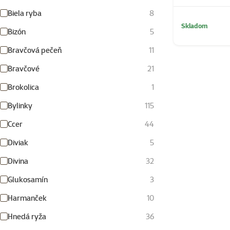
Biela ryba
8
Skladom
Bizón
5
Bravčová pečeň
11
Bravčové
21
Brokolica
1
Bylinky
115
Ccer
44
Diviak
5
Divina
32
Glukosamín
3
Harmanček
10
Hnedá ryža
36