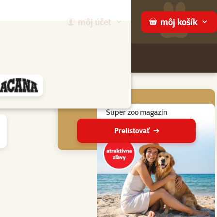
môj
účet
môj
košík
Hľadaj
ame
Aktuálne akcie
Super zoo magazín
Prelistovať