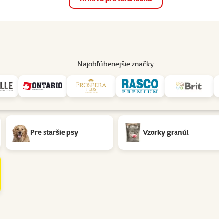
op
Akcie a zľavy
Predajne
Služby
Poradňa
Pomáh
82
Najobľúbenejšie značky
Pre staršie psy
Vzorky granúl