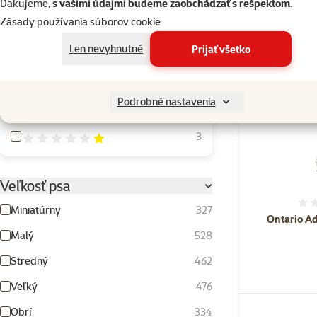
Ďakujeme,
s vašimi údajmi budeme zaobchádzať s rešpektom
.
Zásady používania súborov cookie
Hodnotenie 100%
115
Len nevyhnutné
Prijať všetko
Hodnotenie 80%
5
Hodnotenie 60%
3
Podrobné nastavenia
Hodnotenie 40%
0
Hodnotenie 20%
3
Veľkosť psa
Miniatúrny
327
Ontario Ad
Malý
528
Stredný
462
Veľký
476
Obrí
334