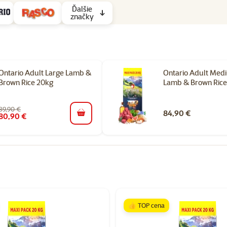
Ďalšie
značky
Ontario Adult Large Lamb &
Ontario Adult Med
Brown Rice 20kg
Lamb & Brown Rice
89,90 €
84,90 €
80,90 €
do košíka
orii Granuly pre psov
👍 TOP cena