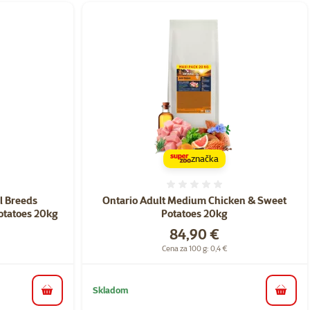
značka
nie 0%
Hodnotenie 0%
l Breeds
Ontario Adult Medium Chicken & Sweet
otatoes 20kg
Potatoes 20kg
Cena
84,90 €
Cena za 100 g: 0,4 €
Skladom
do košíka
do koš