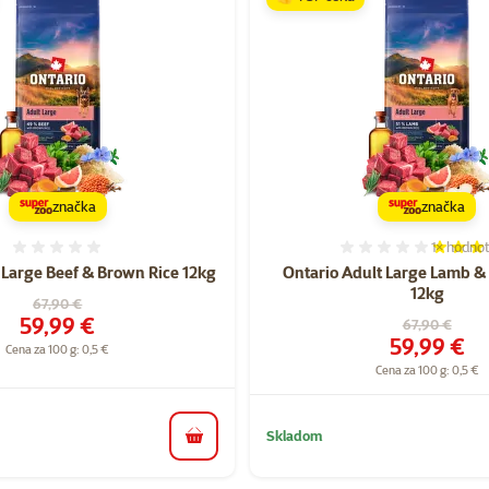
značka
značka
1×
hodnot
Hodnotenie 0%
Hodnoten
 Large Beef & Brown Rice 12kg
Ontario Adult Large Lamb &
12kg
Pôvodná cena
67,90 €
Cena
59,99 €
Pôvodná cen
67,90 €
Cena
59,99 €
Cena za 100 g: 0,5 €
Cena za 100 g: 0,5 €
Skladom
do košíka