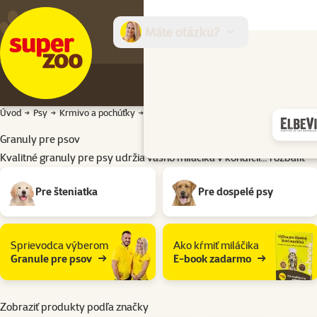
Máte otázku?
E-sh
Úvod
Psy
Krmivo a pochúťky
Granuly pre psov
Granuly pre psov
Kvalitné granuly pre psy udržia vášho miláčika v kondícii…
rozbaliť
Podkategória
Pre šteniatka
Pre dospelé psy
Sprievodca výberom
Ako kŕmiť miláčika
Granule pre psov
E-book zadarmo
Zobraziť produkty podľa značky