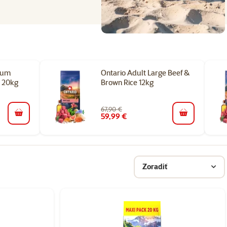
ium
Ontario Adult Large Beef &
 20kg
Brown Rice 12kg
67,90 €
59,99 €
do košíka
do košíka
Zoradiť