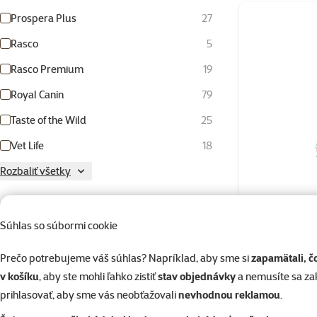
Prospera Plus
27
Rasco
5
Rasco Premium
19
Royal Canin
79
Taste of the Wild
25
Vet Life
18
Rozbaliť všetky
Ontario Pu
cena od-do
Súhlas so súbormi cookie
Prečo potrebujeme váš súhlas? Napríklad, aby sme si
zapamätali, č
v košíku
, aby ste mohli ľahko zistiť
stav objednávky
a nemusíte sa z
0 €
139 €
prihlasovať, aby sme vás neobťažovali
nevhodnou reklamou
.
Skladom
Hodnotenie