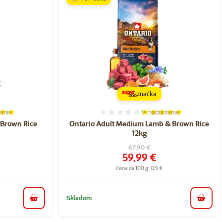
značka
enie
1×
hodnotenie
ie 100%, počet hodnotení: 1
Hodnotenie 100%, počet h
 Brown Rice
Ontario Adult Medium Lamb & Brown Rice
12kg
a
Pôvodná cena
67,90 €
Cena
59,99 €
Cena za 100 g: 0,5 €
Skladom
do košíka
do koš