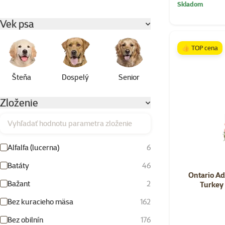
Skladom
Vek psa
👍 TOP cena
Šteňa
Dospelý
Senior
Zloženie
Vyhľadať hodnotu parametra zloženie
Alfalfa (lucerna)
6
Batáty
46
Ontario Ad
Bažant
2
Turkey
Bez kuracieho mäsa
162
Bez obilnín
176