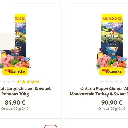
značka
značka
1×
hodnotenie
Hodnotenie 100%, počet hodnotení: 1
Hodnote
ult Large Chicken & Sweet
Ontario Puppy&Junior Al
Potatoes 20kg
Monoprotein Turkey & Sweet 
Cena
Cena
84,90 €
90,90 €
Cena za 100 g: 0,4 €
Cena za 100 g: 0,4 €