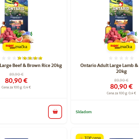
značka
značka
3×
hodnotenie
Hodnotenie 100%, počet hodnotení: 3
Hodnote
 Large Beef & Brown Rice 20kg
Ontario Adult Large Lamb &
20kg
Pôvodná cena
89,90 €
Cena
80,90 €
Pôvodná cen
89,90 €
Cena
80,90 €
Cena za 100 g: 0,4 €
Cena za 100 g: 0,4 €
Skladom
do košíka
👍 TOP cena