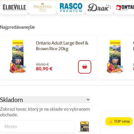
Najpredávanejšie
Ontario Adult Large Beef &
Brown Rice 20kg
89,90 €
80,90 €
do košíka
Parametrický filter
Vybrané filtre
Skladom
Zobrazí tovar, ktorý je na sklade vo vybranom
obchode.
Produkty v kateg
👍 TOP cena