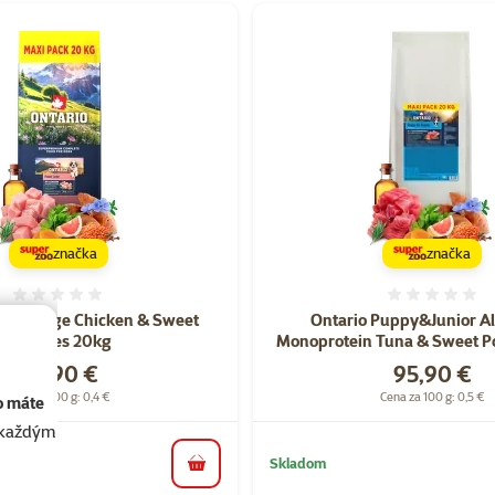
značka
značka
Hodnotenie 0%
Hodnote
ppy Large Chicken & Sweet
Ontario Puppy&Junior Al
Potatoes 20kg
Monoprotein Tuna & Sweet P
Cena
Cena
84,90 €
95,90 €
Cena za 100 g: 0,4 €
Cena za 100 g: 0,5 €
o máte
akaždým
Skladom
do košíka