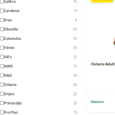
Calibra
14
Carnilove
71
Drax
6
Elbeville
33
Eukanuba
74
Fitmin
33
Hill's
51
Ontario Adult
IAMS
17
N&D
76
Ontario
81
Orijen
22
Skladom
Primordial
15
Pro Plan
13