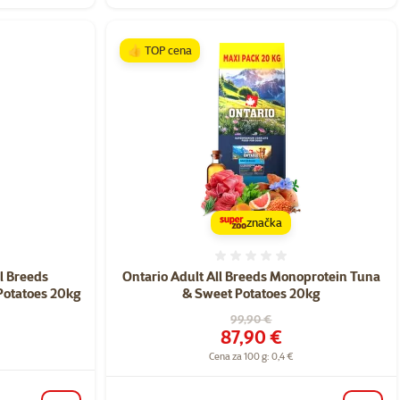
👍 TOP cena
značka
nie 0%
Hodnotenie 0%
l Breeds
Ontario Adult All Breeds Monoprotein Tuna
Potatoes 20kg
& Sweet Potatoes 20kg
Pôvodná cena
99,90 €
Cena
87,90 €
Cena za 100 g: 0,4 €