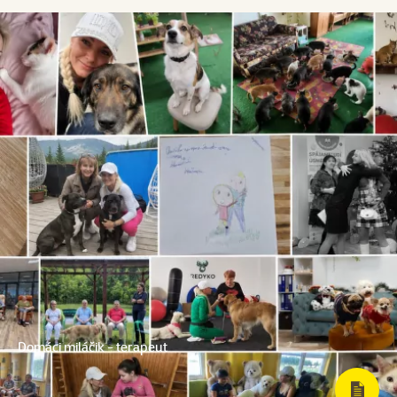
Domáci miláčik - terapeut