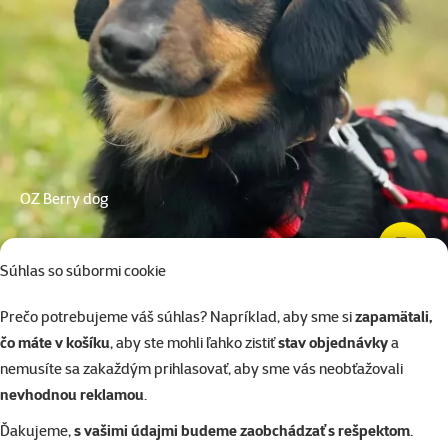
OZ Berry dog
5 min. čítanie
Súhlas so súbormi cookie
Prečo potrebujeme váš súhlas? Napríklad, aby sme si
zapamätali,
čo máte v košíku
, aby ste mohli ľahko zistiť
stav objednávky
a
nemusíte sa zakaždým prihlasovať, aby sme vás neobťažovali
nevhodnou reklamou
.
Ďakujeme,
s vašimi údajmi budeme zaobchádzať s rešpektom
.