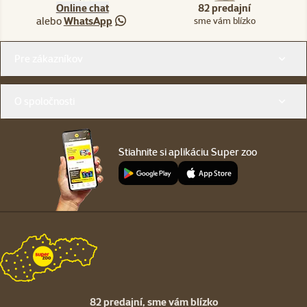
Online chat
82 predajní
alebo
WhatsApp
sme vám blízko
Menu v pätičke
Pre zákazníkov
O spoločnosti
Stiahnite si aplikáciu Super zoo
82 predajní,
sme vám blízko