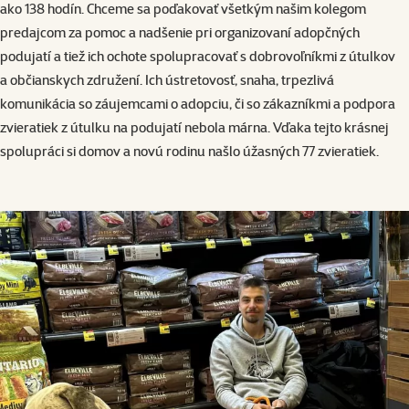
ako 138 hodín. Chceme sa poďakovať všetkým našim kolegom
predajcom za pomoc a nadšenie pri organizovaní adopčných
podujatí a tiež ich ochote spolupracovať s dobrovoľníkmi z útulkov
a občianskych združení. Ich ústretovosť, snaha, trpezlivá
komunikácia so záujemcami o adopciu, či so zákazníkmi a podpora
zvieratiek z útulku na podujatí nebola márna. Vďaka tejto krásnej
spolupráci si domov a novú rodinu našlo úžasných 77 zvieratiek.