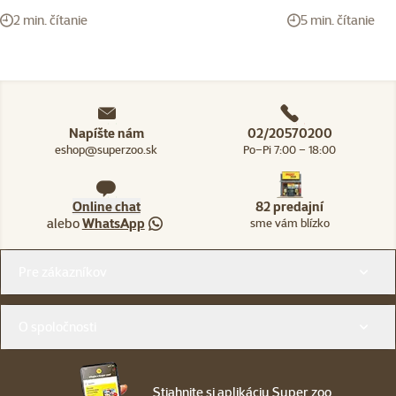
2 min. čítanie
5 min. čítanie
Napíšte nám
02/20570200
eshop@superzoo.sk
Po–Pi 7:00 – 18:00
Online chat
82 predajní
alebo
WhatsApp
sme vám blízko
Menu v pätičke
Pre zákazníkov
O spoločnosti
Stiahnite si aplikáciu Super zoo