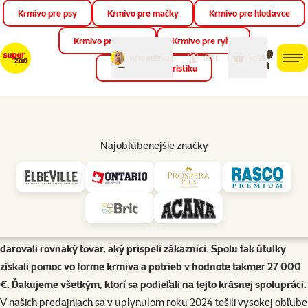
Krmivo pre psy
Krmivo pre mačky
Krmivo pre hlodavce
Zat
📱 Stiahnite si novú aplikáciu Super zoo.
Viac informácií
Krmivo pre vtáky
Krmivo pre ryby
môj
môj
Máte otázku?
košík
účet
men
Krmivo pre teraristiku
Hľad
Zvieratká bez domova
Adopcie zvierat - obhliadnutie sa za rokom 2024
Najobľúbenejšie značky
Rok 2024 bol v Super zoo opäť v znamení podpory adopcií
útulkových zvierat. V spolupráci s útulkami a dobrovoľníkmi sme
zorganizovali 29 adopčných akcií, ktoré trvali viac ako 138 hodín.
Vďaka tejto iniciatíve našlo nový domov až 77 opustených
zvieratiek. Počas akcií prebiehala aj špeciálna ponuka 1+1, kde sme
darovali rovnaký tovar, aký prispeli zákazníci. Spolu tak útulky
získali pomoc vo forme krmiva a potrieb v hodnote takmer 27 000
€. Ďakujeme všetkým, ktorí sa podieľali na tejto krásnej spolupráci.
V našich predajniach sa v uplynulom roku 2024 tešili vysokej obľube