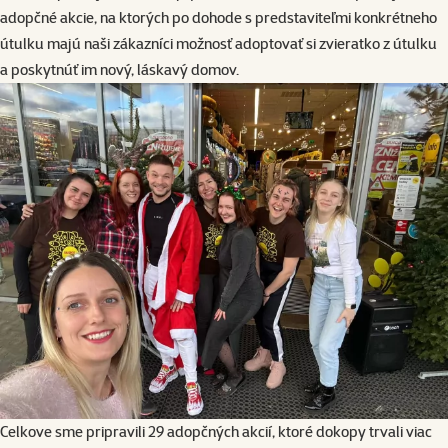
adopčné akcie, na ktorých po dohode s predstaviteľmi konkrétneho
útulku majú naši zákazníci možnosť adoptovať si zvieratko z útulku
a poskytnúť im nový, láskavý domov.
Celkove sme pripravili 29 adopčných akcií, ktoré dokopy trvali viac