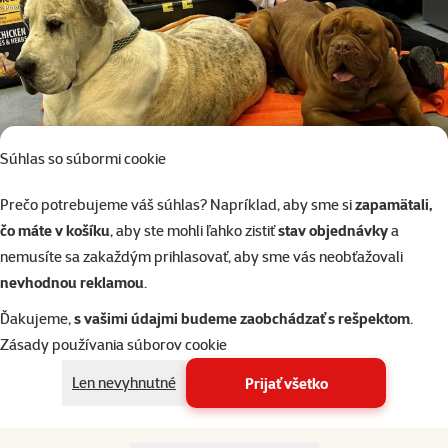
Súhlas so súbormi cookie
Prečo potrebujeme váš súhlas? Napríklad, aby sme si
zapamätali,
čo máte v košíku
, aby ste mohli ľahko zistiť
stav objednávky
a
Počas trvania adopčného podujatia poskytuje Super zoo akciu 1+1,
nemusíte sa zakaždým prihlasovať, aby sme vás neobťažovali
kedy venuje ten istý tovar, aký počas akcie venujú zákazníci
nevhodnou reklamou
.
konkrétnemu útulku. Útulky si vďaka tejto akcii odniesli krmivá
Ďakujeme,
s vašimi údajmi budeme zaobchádzať s rešpektom
.
a potreby pre hladné útulkáčske brušká v celkovej hodnote takmer
Zásady používania súborov cookie
27 000 EUR.
Len nevyhnutné
Prijať všetko
Páčil sa vám článok? Zdieľajte ho ďalej!