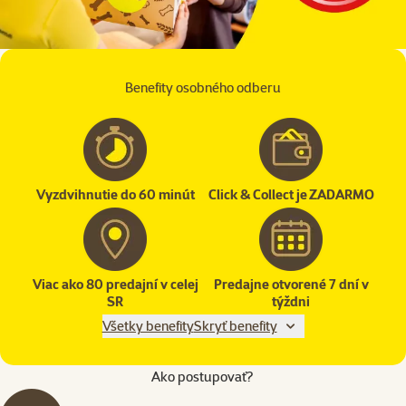
Benefity osobného odberu
Vyzdvihnutie do 60 minút
Click & Collect je ZADARMO
Viac ako 80 predajní v celej
Predajne otvorené 7 dní v
SR
týždni
Všetky benefity
Skryť benefity
Ako postupovať?