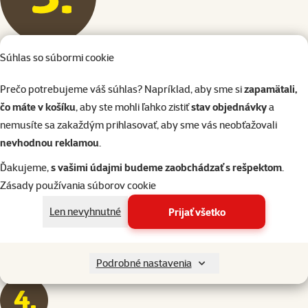
Zvoľte si predajňu pre vyzdvihnutie
Súhlas so súbormi cookie
Po zvolení možnosti "Osobný odber" si vyberte predajňu Super zoo,
v ktorej si váš tovar osobne vyzdvihnete.
Prečo potrebujeme váš súhlas? Napríklad, aby sme si
zapamätali,
čo máte v košíku
, aby ste mohli ľahko zistiť
stav objednávky
a
nemusíte sa zakaždým prihlasovať, aby sme vás neobťažovali
nevhodnou reklamou
.
Ďakujeme,
s vašimi údajmi budeme zaobchádzať s rešpektom
.
Zásady používania súborov cookie
Len nevyhnutné
Prijať všetko
Podrobné nastavenia