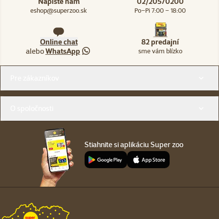
Napíšte nám
02/20570200
eshop@superzoo.sk
Po–Pi 7:00 – 18:00
Online chat
82 predajní
alebo
WhatsApp
sme vám blízko
Menu v pätičke
Pre zákazníkov
O spoločnosti
Stiahnite si aplikáciu Super zoo