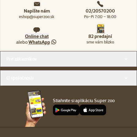
Napíšte nám
02/20570200
eshop@superzoo.sk
Po–Pi 7:00 – 18:00
Online chat
82 predajní
alebo
WhatsApp
sme vám blízko
Menu v pätičke
Pre zákazníkov
O spoločnosti
Stiahnite si aplikáciu Super zoo