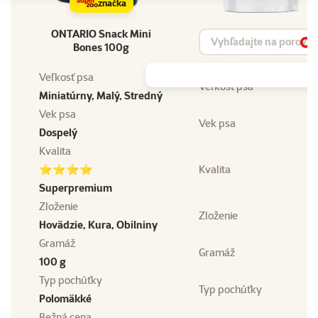
značka
ONTARIO Snack Mini
Vyhľadávanie produktu
Bones 100g
Vy
Veľkosť psa
Veľkosť psa
Miniatúrny, Malý, Stredný
Vek psa
Vek psa
Dospelý
Kvalita
⭐⭐⭐⭐
Kvalita
Superpremium
Zloženie
Zloženie
Hovädzie, Kura, Obilniny
Gramáž
Gramáž
100 g
Typ pochúťky
Typ pochúťky
Polomäkké
Bežná cena