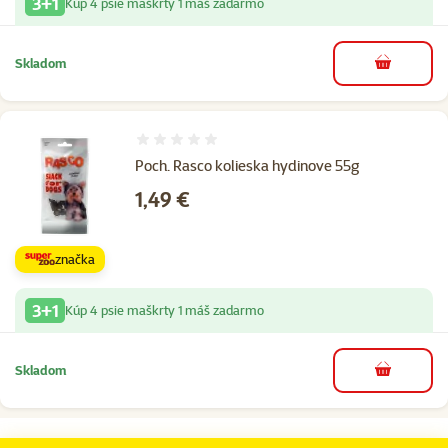
3+1
Kúp 4 psie maškrty 1 máš zadarmo
Skladom
do košíka
Hodnotenie 0%
Poch. Rasco kolieska hydinove 55g
Cena
1,49 €
značka
3+1
Kúp 4 psie maškrty 1 máš zadarmo
Skladom
do košíka