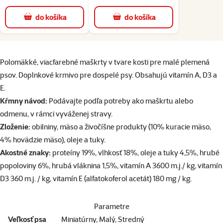
do košíka
do košíka
superzoo.product.detail.content
Polomäkké, viacfarebné maškrty v tvare kosti pre malé plemená
psov. Doplnkové krmivo pre dospelé psy. Obsahujú vitamín A, D3 a
E.
Kŕmny návod:
Podávajte podľa potreby ako maškrtu alebo
odmenu, v rámci vyváženej stravy.
Zloženie:
obilniny, mäso a živočíšne produkty (10% kuracie mäso,
4% hovädzie mäso), oleje a tuky.
Akostné znaky:
proteíny 19%, vlhkosť 18%, oleje a tuky 4,5%, hrubé
popoloviny 6%, hrubá vláknina 1,5%, vitamín A 3600 m.j./ kg, vitamín
D3 360 m.j. / kg, vitamín E (alfatokoferol acetát) 180 mg / kg.
Parametre
Veľkosť psa
Miniatúrny, Malý, Stredný