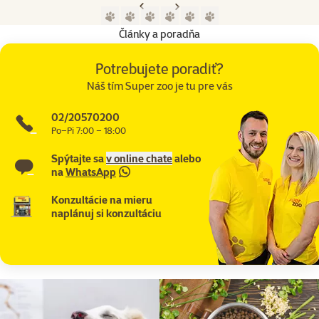
Predchádzajúca strana
Nasledujúca strana
Prejsť na stranu 1
Prejsť na stranu 2
Prejsť na stranu 3
Prejsť na stranu 4
Prejsť na stranu 5
Prejsť na stranu 6
Články a poradňa
Potrebujete poradiť?
Náš tím Super zoo je tu pre vás
02/20570200
Po–Pi 7:00 – 18:00
Spýtajte sa
v online chate
alebo
na
WhatsApp
Konzultácie na mieru
naplánuj si konzultáciu