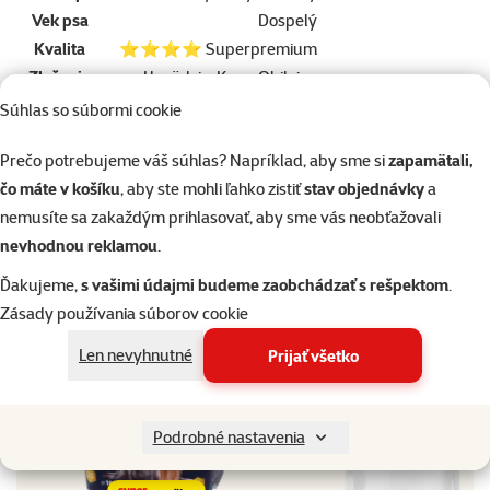
Vek psa
Dospelý
Kvalita
⭐⭐⭐⭐ Superpremium
Zloženie
Hovädzie, Kura, Obilniny
Gramáž
100 g
Súhlas so súbormi cookie
Typ pochúťky
Polomäkké
Prečo potrebujeme váš súhlas? Napríklad, aby sme si
zapamätali,
Značka
Ontario
čo máte v košíku
, aby ste mohli ľahko zistiť
stav objednávky
a
Katalógové číslo
214-5700
nemusíte sa zakaždým prihlasovať, aby sme vás neobťažovali
EAN
8595091770496
nevhodnou reklamou
.
Doprajte vášmu miláčikovi to najlepšie
Ďakujeme,
s vašimi údajmi budeme zaobchádzať s rešpektom
.
Vyberte si kvalitu od Super zoo
Zásady používania súborov cookie
Len nevyhnutné
Prijať všetko
Podrobné nastavenia