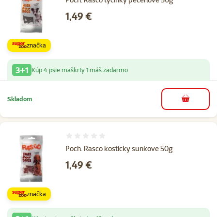
Cena
1,49 €
značka
3+1
Kúp 4 psie maškrty 1 máš zadarmo
Skladom
do košíka
Hodnotenie 0%
Poch. Rasco kosticky sunkove 50g
Cena
1,49 €
značka