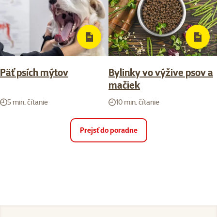
Päť psích mýtov
Bylinky vo výžive psov a
mačiek
5 min. čítanie
10 min. čítanie
Prejsť do poradne