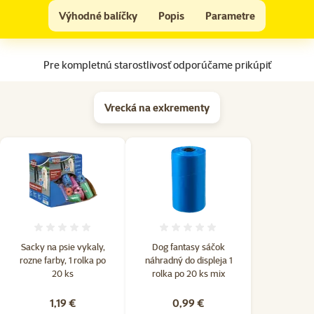
ONTARIO Snack Mini Bones 100g
Výhodné balíčky
Popis
Parametre
Na začiatok stránky
Pre kompletnú starostlivosť odporúčame prikúpiť
Vrecká na exkrementy
Hodnotenie 0%
Hodnotenie 0%
Sacky na psie vykaly,
Dog fantasy sáčok
rozne farby, 1 rolka po
náhradný do displeja 1
20 ks
rolka po 20 ks mix
1,19 €
0,99 €