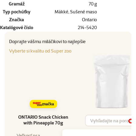
Gramáž
70 g
Typ pochúťky
Mäkké, Sušené maso
Značka
Ontario
Katalógové číslo
214-5420
Doprajte vášmu miláčikovi to najlepšie
Vyberte si kvalitu od Super zoo
značka
ONTARIO Snack Chicken
Vyhľadávanie produktu
with Pineapple 70g
Vy
Veľkosť psa