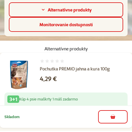
Alternatívne produkty
Monitorovanie dostupnosti
Alternatívne produkty
Hodnotenie 0%
Pochutka PREMIO jahna a kura 100g
Cena
4,29 €
3+1
Kúp 4 psie maškrty 1 máš zadarmo
Skladom
do košíka