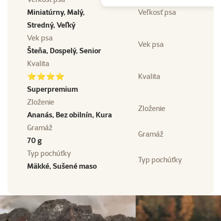
Miniatúrny, Malý,
Veľkosť psa
Stredný, Veľký
Vek psa
Vek psa
Šteňa, Dospelý, Senior
Kvalita
⭐⭐⭐⭐
Kvalita
Superpremium
Zloženie
Zloženie
Ananás, Bez obilnín, Kura
Gramáž
Gramáž
70 g
Typ pochúťky
Typ pochúťky
Mäkké, Sušené maso