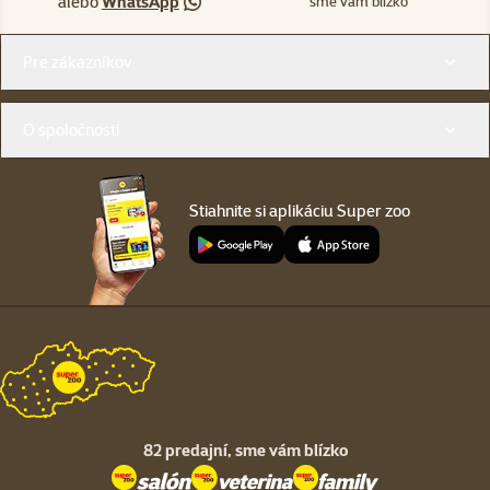
alebo
WhatsApp
sme vám blízko
Menu v pätičke
Pre zákazníkov
O spoločnosti
Stiahnite si aplikáciu Super zoo
82 predajní,
sme vám blízko