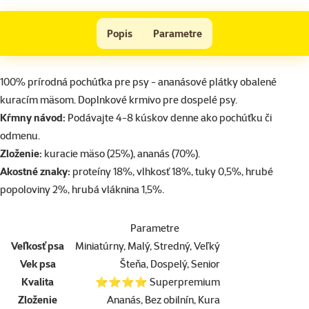
ONTARIO Snack Chicken with Pineapple 70g
Popis
Parametre
Na začiatok stránky
superzoo.product.detail.content
100% prírodná pochúťka pre psy - ananásové plátky obalené
kuracím mäsom. Doplnkové krmivo pre dospelé psy.
Kŕmny návod:
Podávajte 4-8 kúskov denne ako pochúťku či
odmenu.
Zloženie:
kuracie mäso (25%), ananás (70%).
Akostné znaky:
proteíny 18%, vlhkosť 18%, tuky 0,5%, hrubé
popoloviny 2%, hrubá vláknina 1,5%.
Parametre
Veľkosť psa
Miniatúrny, Malý, Stredný, Veľký
Vek psa
Šteňa, Dospelý, Senior
Kvalita
⭐⭐⭐⭐ Superpremium
Zloženie
Ananás, Bez obilnín, Kura