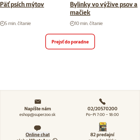
Päť psích mýtov
Bylinky vo výžive psov a
mačiek
5 min. čítanie
10 min. čítanie
Prejsť do poradne
Napíšte nám
02/20570200
eshop@superzoo.sk
Po–Pi 7:00 – 18:00
Online chat
82 predajní