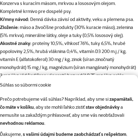
superzoo.product.detail.content
Konzerva s kuracím mäsom, mrkvou a lososovým olejom.
Kompletné krmivo pre dospelé psy.
Kŕmny návod:
Denná dávka závisí od aktivity, veku a plemena psa.
Zloženie:
mäso a živočíšne produkty (30% kuracie mäso), zelenina
(5% mrkva), minerálne látky, oleje a tuky (0,5% lososový olej).
Akostné znaky:
proteíny 10,5%, vlhkosť 76%, tuky 6,5%, hrubé
popoloviny 2,5%, hrubá vláknina 0,4%, vitamín D3 200 m.j./ kg,
vitamín E (alfatokoferol) 30 mg / kg, zinok (síran zinočnatý
monohydrát) 15 mg / kg, magnézium (síran mangánatý monohydrát)
3 mg / kg, jód (jodičnan vápenatý bezvodý) 0,75 mg / kg, selén
(seleničitan sodný) 0,03 mg / kg.
Súhlas so súbormi cookie
Prečo potrebujeme váš súhlas? Napríklad, aby sme si
zapamätali,
Parametre
čo máte v košíku
, aby ste mohli ľahko zistiť
stav objednávky
a
Veľkosť psa
Miniatúrny, Malý, Stredný, Veľký, Obrí
nemusíte sa zakaždým prihlasovať, aby sme vás neobťažovali
Vek psa
Dospelý
nevhodnou reklamou
.
Kvalita
⭐⭐⭐⭐ Superpremium
Zloženie
Kura, Zelenina
Ďakujeme,
s vašimi údajmi budeme zaobchádzať s rešpektom
.