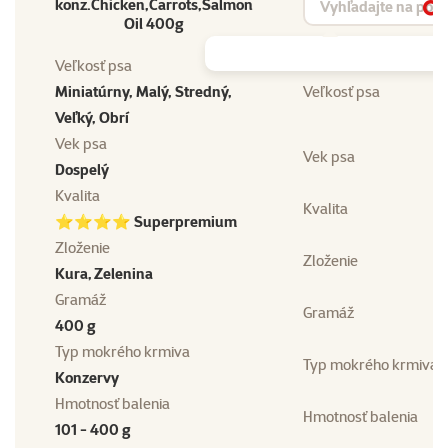
konz.Chicken,Carrots,Salmon
Vy
Oil 400g
Veľkosť psa
Miniatúrny, Malý, Stredný,
Veľkosť psa
Veľký, Obrí
Vek psa
Vek psa
Dospelý
Kvalita
Kvalita
⭐⭐⭐⭐ Superpremium
Zloženie
Zloženie
Kura, Zelenina
Gramáž
Gramáž
400 g
Typ mokrého krmiva
Typ mokrého krmiva
Konzervy
Hmotnosť balenia
Hmotnosť balenia
101 - 400 g