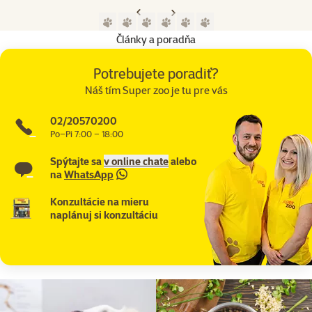
Predchádzajúca strana
Nasledujúca strana
Prejsť na stranu 1
Prejsť na stranu 2
Prejsť na stranu 3
Prejsť na stranu 4
Prejsť na stranu 5
Prejsť na stranu 6
Články a poradňa
Potrebujete poradiť?
Náš tím Super zoo je tu pre vás
02/20570200
Po–Pi 7:00 – 18:00
Spýtajte sa
v online chate
alebo
na
WhatsApp
Konzultácie na mieru
naplánuj si konzultáciu