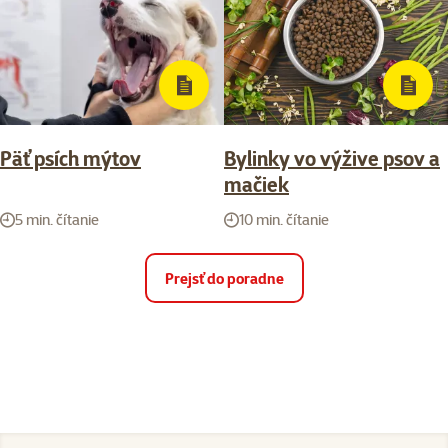
Päť psích mýtov
Bylinky vo výžive psov a
mačiek
5 min. čítanie
10 min. čítanie
Prejsť do poradne