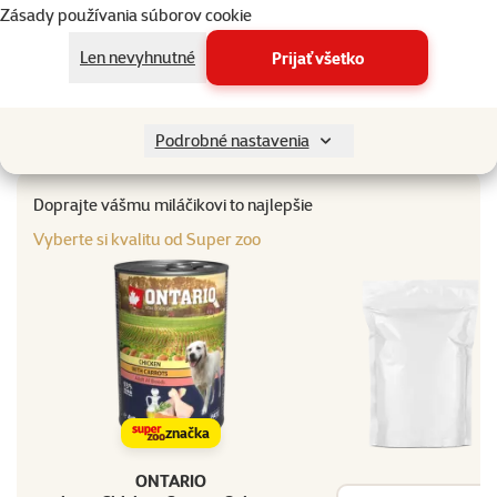
Gramáž
400 g
Zásady používania súborov cookie
Typ mokrého krmiva
Konzervy
Len nevyhnutné
Prijať všetko
Hmotnosť balenia
101 - 400 g
Značka
Ontario
Katalógové číslo
214-2132
Podrobné nastavenia
EAN
8595091768028
Doprajte vášmu miláčikovi to najlepšie
Vyberte si kvalitu od Super zoo
značka
ONTARIO
Vyhľadávanie produk