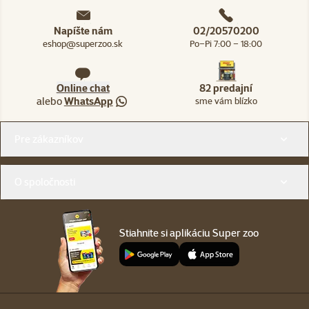
Napíšte nám
02/20570200
eshop@superzoo.sk
Po–Pi 7:00 – 18:00
Online chat
82 predajní
alebo
WhatsApp
sme vám blízko
Menu v pätičke
Pre zákazníkov
O spoločnosti
Stiahnite si aplikáciu Super zoo