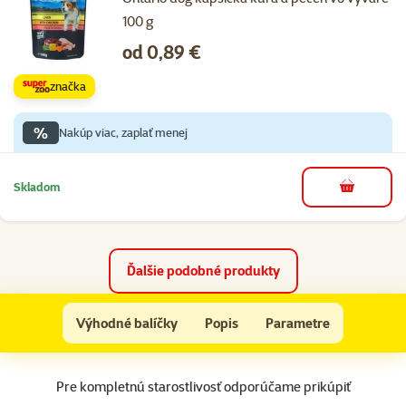
100 g
Cena
od 0,89 €
značka
%
Nakúp viac, zaplať menej
Skladom
do košíka
Ďalšie podobné produkty
ONTARIO konz.Chicken,Carrots,Salmon Oil 400g
Výhodné balíčky
Popis
Parametre
Na začiatok stránky
Pre kompletnú starostlivosť odporúčame prikúpiť