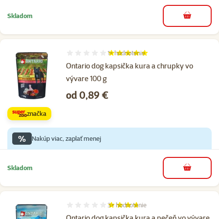
Skladom
do košíka
1×
hodnotenie
Hodnotenie 100%, počet hodnotení: 1
Ontario dog kapsička kura a chrupky vo
vývare 100 g
Cena
od 0,89 €
značka
%
Nakúp viac, zaplať menej
Skladom
do košíka
3×
hodnotenie
Hodnotenie 73%, počet hodnotení: 3
Ontario dog kapsička kura a pečeň vo vývare