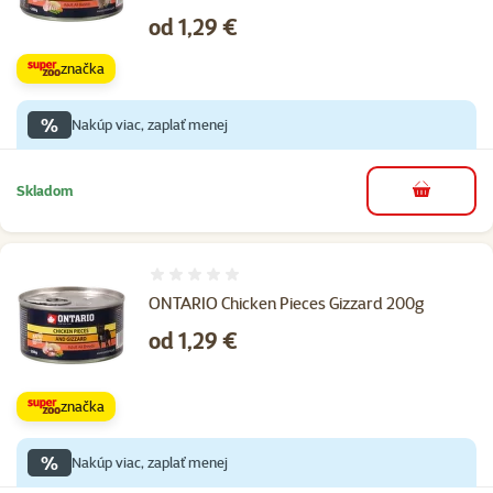
Cena
od 1,29 €
značka
%
Nakúp viac, zaplať menej
Skladom
do košíka
Hodnotenie 0%
ONTARIO Chicken Pieces Gizzard 200g
Cena
od 1,29 €
značka
%
Nakúp viac, zaplať menej