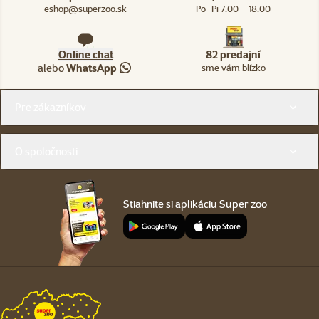
eshop@superzoo.sk
Po–Pi 7:00 – 18:00
Online chat
82 predajní
alebo
WhatsApp
sme vám blízko
Menu v pätičke
Pre zákazníkov
O spoločnosti
Stiahnite si aplikáciu Super zoo