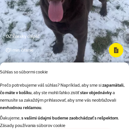
OZ Žiarsky chlpáč
1 min. čítanie
Súhlas so súbormi cookie
Prečo potrebujeme váš súhlas? Napríklad, aby sme si
zapamätali,
čo máte v košíku
, aby ste mohli ľahko zistiť
stav objednávky
a
nemusíte sa zakaždým prihlasovať, aby sme vás neobťažovali
nevhodnou reklamou
.
Ďakujeme,
s vašimi údajmi budeme zaobchádzať s rešpektom
.
Zásady používania súborov cookie