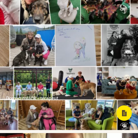
Domáci miláčik - terapeut