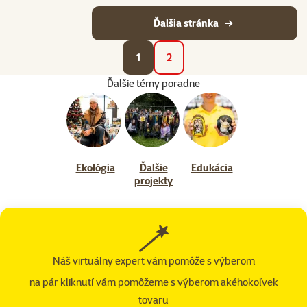
Ďalšia stránka
1
2
Ďalšie témy poradne
Ekológia
Ďalšie
Edukácia
projekty
Náš virtuálny expert vám pomôže s výberom
na pár kliknutí vám pomôžeme s výberom akéhokoľvek
tovaru