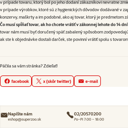
v prípade tovaru, ktorý bol po jeho dodaní zákazníkovi nevratne zmie
v prípade výrobkov, ktoré sú z hygienických dôvodov dodávané v zap
konzervy, maškrty a im podobné, ako aj tovar, ktorý je predmetom zá
Čo musí spĺňať tovar, ak ho chcete vrátiť v zákonnej lehote do 14 dn
tovar nám musí byť doručený späť zabalený spôsobom zodpovedajú
ak ste k objednávke dostali darček, ste povinní vrátiť spolu s tovarom
Páčila sa vám stránka? Zdieľať!
facebook
x (skôr twitter)
e-mail
Napíšte nám
02/20570200
eshop@superzoo.sk
Po–Pi 7:00 – 18:00