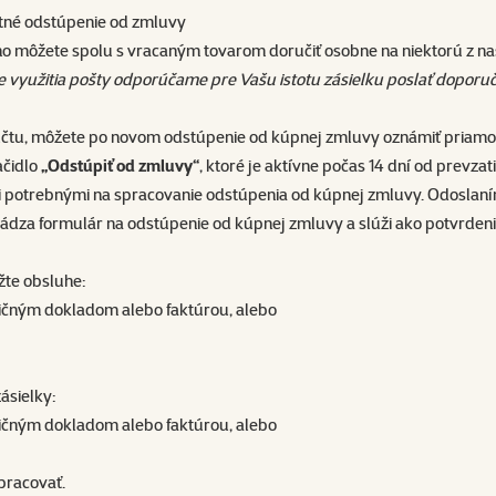
stné odstúpenie od zmluvy
o môžete spolu s vracaným tovarom doručiť osobne na niektorú z naš
e využitia pošty odporúčame pre Vašu istotu zásielku poslať doporu
 účtu, môžete po novom odstúpenie od kúpnej zmluvy oznámiť priamo 
ačidlo
„Odstúpiť od zmluvy“
, ktoré je aktívne počas 14 dní od prevz
ajmi potrebnými na spracovanie odstúpenia od kúpnej zmluvy. Odosla
dza formulár na odstúpenie od kúpnej zmluvy a slúži ako potvrdeni
žte obsluhe:
ičným dokladom alebo faktúrou, alebo
ásielky:
ičným dokladom alebo faktúrou, alebo
pracovať.