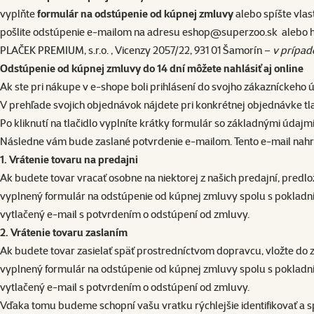
vyplňte
formulár na odstúpenie od kúpnej zmluvy
alebo spíšte vla
pošlite odstúpenie e-mailom na adresu
eshop@superzoo.sk
alebo h
PLAČEK PREMIUM, s.r.o. , Vicenzy 2057/22, 931 01 Šamorín –
v prípad
Odstúpenie od kúpnej zmluvy do 14 dní môžete nahlásiť aj online
Ak ste pri nákupe v e-shope boli prihlásení do svojho zákazníckeho
V prehľade svojich objednávok nájdete pri konkrétnej objednávke tl
Po kliknutí na tlačidlo vyplníte krátky formulár so základnými úd
Následne vám bude zaslané potvrdenie e-mailom. Tento e-mail nahrá
1. Vrátenie tovaru na predajni
Ak budete tovar vracať osobne na niektorej z našich predajní, predlo
vyplnený formulár na odstúpenie od kúpnej zmluvy spolu s pokladn
vytlačený e-mail s potvrdením o odstúpení od zmluvy.
2. Vrátenie tovaru zaslaním
Ak budete tovar zasielať späť prostredníctvom dopravcu, vložte do z
vyplnený formulár na odstúpenie od kúpnej zmluvy spolu s pokladn
vytlačený e-mail s potvrdením o odstúpení od zmluvy.
Vďaka tomu budeme schopní vašu vratku rýchlejšie identifikovať a s