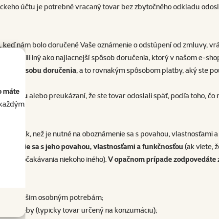
keho účtu je potrebné vracaný tovar bez zbytočného odkladu odosla
 keď nám bolo doručené Vaše oznámenie o odstúpení od zmluvy, vráti
te si zvolili iný ako najlacnejší spôsob doručenia, ktorý v našom e
nému spôsobu doručenia
, a to rovnakým spôsobom platby, aký ste použ
o máte
ho tovaru
alebo preukázaní, že ste tovar odoslali späť, podľa toho, čo
akaždým
 ním inak, než je nutné na oboznámenie sa s povahou, vlastnosťami 
námenie sa s jeho povahou, vlastnosťami a funkčnosťou
(ak viete,
splniť očakávania niekoho iného).
V opačnom prípade zodpovedáte z
dní?
beného Vašim osobným potrebám;
u spotreby (typicky tovar určený na konzumáciu);