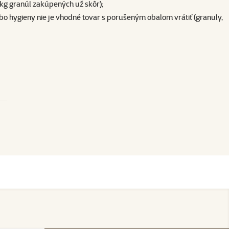
1 kg granúl zakúpených už skôr);
o hygieny nie je vhodné tovar s porušeným obalom vrátiť (granuly,