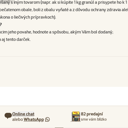
šaný s iným tovarom (napr. ak si kúpite 1 kg granúl a prisypete ho k 
ečatenom obale, boli z obalu vyňaté a z dôvodu ochrany zdravia aleb
kona o liečivých prípravkoch).
í?
cim jeho povahe, hodnote a spôsobu, akým Vám bol dodaný;
 aj tento darček.
Online chat
82 predajní
alebo
WhatsApp
sme vám blízko