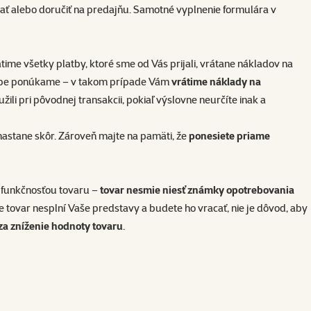
ť alebo doručiť na predajňu. Samotné vyplnenie formulára v
me všetky platby, ktoré sme od Vás prijali, vrátane nákladov na
-shope ponúkame – v takom prípade Vám
vrátime náklady na
ili pri pôvodnej transakcii, pokiaľ výslovne neurčíte inak a
 nastane skôr. Zároveň majte na pamäti, že
ponesiete priame
a funkčnosťou tovaru –
tovar nesmie niesť známky opotrebovania
 že tovar nesplní Vaše predstavy a budete ho vracať, nie je dôvod, aby
a zníženie hodnoty tovaru
.