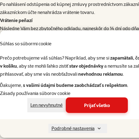
Po nahlásení odstúpenia od kúpnej zmluvy prostredníctvom zákazníc
zákazníckom účte nenahrádza vrátenie tovaru.
Vrátenie peňazí
Následne Vám bez zbytočného odkladu, najneskôr do 14 dní odo dňa,
doručenie tovaru, s výnimkou nákladov na doručenie v prípade, že s
Súhlas so súbormi cookie
doručenie vo výške zodpovedajúcej najlacnejšiemu nami ponúka
nevzniknú Vám tým žiadne ďalšie náklady.
Prečo potrebujeme váš súhlas? Napríklad, aby sme si
zapamätali, č
Majte, prosím, na pamäti, že
platbu vrátime až po obdržaní vrátené
v košíku
, aby ste mohli ľahko zistiť
stav objednávky
a nemusíte sa z
náklady spojené s vrátením tovaru.
prihlasovať, aby sme vás neobťažovali
nevhodnou reklamou
.
Zodpovednosť za zníženie hodnoty tovaru
Zodpovedáte iba za zníženie hodnoty tovaru v dôsledku nakladania s
Ďakujeme,
s vašimi údajmi budeme zaobchádzať s rešpektom
.
spôsobené nakladaním iným spôsobom, ako je nevyhnutné na oboz
Zásady používania súborov cookie
ste ho nechali Vášmu domácemu miláčikovi „napospas“ – tovar môže 
Len nevyhnutné
Prijať všetko
Aký tovar nemožno u nás vrátiť v zákonnej lehote 14 dní
Teda v akých prípadoch nemožno odstúpiť od zmluvy ani v lehote 14 
v prípade tovaru upraveného na želanie zákazníka alebo prispôso
Podrobné nastavenia
v prípade tovaru podliehajúceho rýchlej skaze alebo s krátkou dobo