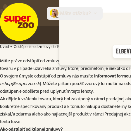
Máte otázku?
E-sh
Úvod
Odstúpenie od zmluvy do 14 dní
Máte právo odstúpiť od zmluvy bez udania dôvodu v lehote 14 dní o
tovaru v prípade uzavretia zmluvy, ktorej predmetom je niekoľko dr
O svojom úmysle odstúpiť od zmluvy nás musíte
informovať formo
eshop@superzoo.sk
). Môžete pritom použiť vzorový formulár na ods
odstúpenie odošlete pred uplynutím tejto lehoty.
Ak dôjde k vráteniu tovaru, ktorý bol zakúpený v rámci predajnej akci
konkrétne špecifikovaný produkt a k tomuto nákupu dostanete iný ko
získal/a zdarma alebo ako najlacnejší produkt v rámci Predajnej ak
tento tovar.
Ako odstúpiť od kúpnej zmluvy?