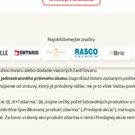
op
Akcie a zľavy
Predajne
Služby
Poradňa
Pomáh
82
Najobľúbenejšie značky
Odstúpenie od zmluvy do 14 dní
do dňa nasledujúceho po dni, keď Vy alebo Vami určená tretia osoba
uhov tovaru alebo dodanie viacerých častí tovaru.
u jednostranného právneho úkonu
(
napríklad listom zaslaným pošto
túpenie od zmluvy, ktorý je priložený nižšie, nie je to však Vašou po
e: (i) „X+1 zdarma“, (ii) „kúpte určitý počet ľubovoľných produktov a
nkrétne špecifikovaný produkt zdarma“ („Predajná akcia“), má kupujú
cie. Za tovar vrátený ako produkt zdarma v rámci Predajnej akcie ne