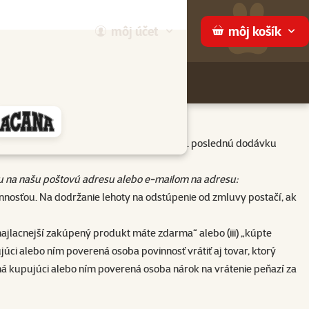
môj
účet
môj
košík
Hľadaj
ame
 (iná ako dopravca) prevezmete tovar, resp. poslednú dodávku
u na našu poštovú adresu alebo e-mailom na adresu:
vinnosťou. Na dodržanie lehoty na odstúpenie od zmluvy postačí, ak
 najlacnejší zakúpený produkt máte zdarma“ alebo (iii) „kúpte
ci alebo ním poverená osoba povinnosť vrátiť aj tovar, ktorý
má kupujúci alebo ním poverená osoba nárok na vrátenie peňazí za