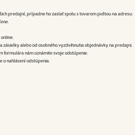
ich predajní, prípadne ho zaslať spolu s tovarom poštou na adresu:
čene.
online.
atia zásielky alebo od osobného vyzdvihnutia objednávky na predajni.
ním formulára nám oznámite svoje odstúpenie.
e o nahlásení odstúpenia.