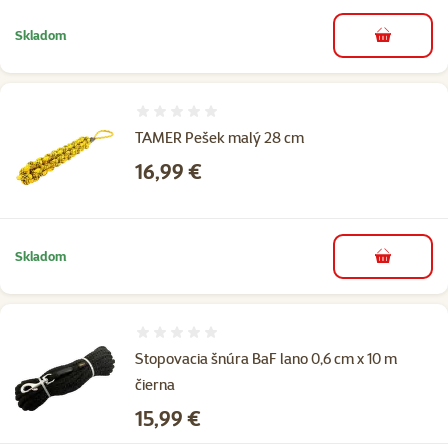
Skladom
do košíka
Hodnotenie 0%
TAMER Pešek malý 28 cm
Cena
16,99 €
Skladom
do košíka
Hodnotenie 0%
Stopovacia šnúra BaF lano 0,6 cm x 10 m
čierna
Cena
15,99 €