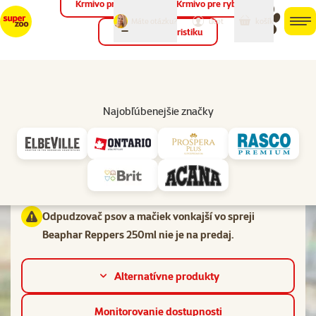
Krmivo pre vtáky
Krmivo pre ryby
môj
môj
Máte otázku?
košík
účet
men
Krmivo pre teraristiku
Hľad
Vl
Odpudzovače psov
Najobľúbenejšie značky
značka
Hodnotenie 0%
Odpudzovač psov a mačiek vonkajší vo spreji Beaphar Reppers
250ml
Odpudzovač psov a mačiek vonkajší vo spreji
Beaphar Reppers 250ml nie je na predaj.
Alternatívne produkty
Monitorovanie dostupnosti