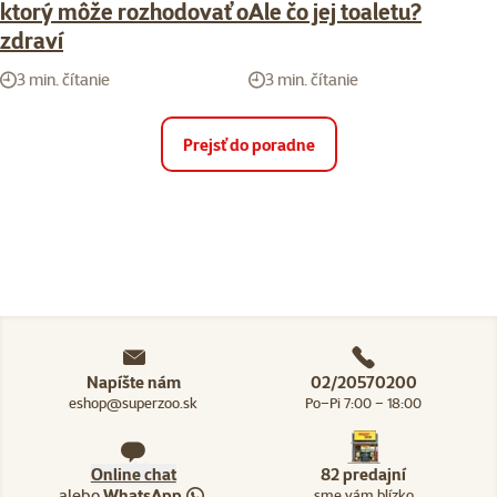
ktorý môže rozhodovať o
Ale čo jej toaletu?
zdraví
3 min. čítanie
3 min. čítanie
Prejsť do poradne
Napíšte nám
02/20570200
eshop@superzoo.sk
Po–Pi 7:00 – 18:00
Online chat
82 predajní
alebo
WhatsApp
sme vám blízko