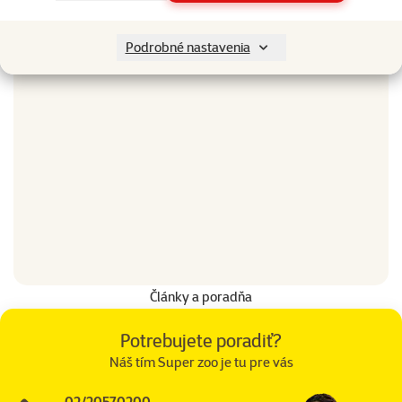
Podrobné nastavenia
Články a poradňa
Potrebujete poradiť?
Náš tím Super zoo je tu pre vás
02/20570200