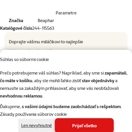
Parametre
Značka
Beaphar
Katalógové číslo
244-115563
Doprajte vášmu miláčikovi to najlepšie
Vyberte si kvalitu od Super zoo
Súhlas so súbormi cookie
Prečo potrebujeme váš súhlas? Napríklad, aby sme si
zapamätali,
čo máte v košíku
, aby ste mohli ľahko zistiť
stav objednávky
a
nemusíte sa zakaždým prihlasovať, aby sme vás neobťažovali
nevhodnou reklamou
.
značka
Ďakujeme,
s vašimi údajmi budeme zaobchádzať s rešpektom
.
Zásady používania súborov cookie
Odpudzovač psov a
Vyhľadávanie produktu
mačiek vonkajší vo spreji
Vy
Len nevyhnutné
Prijať všetko
Beaphar Reppers 250ml