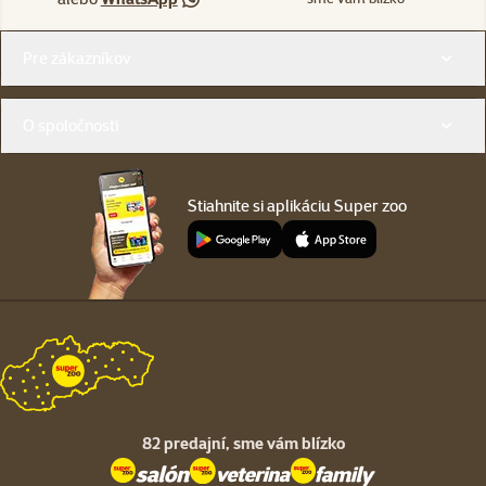
Menu v pätičke
Pre zákazníkov
O spoločnosti
Stiahnite si aplikáciu Super zoo
82 predajní,
sme vám blízko