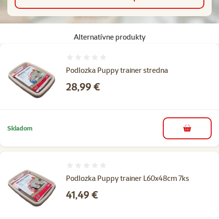
Alternatívne produkty
Hodnotenie 0%
Podlozka Puppy trainer stredna
Cena
28,99 €
Skladom
do košíka
Hodnotenie 0%
Podlozka Puppy trainer L60x48cm 7ks
Cena
41,49 €