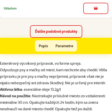
Skladom
do košíka
Ďalšie podobné produkty
Odpudzovač psov a mačiek vonkajší vo spreji Beaphar Reppers 250ml
Popis
Parametre
Na začiatok stránky
superzoo.product.detail.content
Exteriérový výcvikový prípravok, vo forme spreja.
Odpudzuje psy a mačky od miest, kam nechcete aby chodili. Vôňa
prípravku je pre psy a mačky nepríjemná, prípravok však nie je
nijako nebezpečný ani zdraviu škodlivý. Nie je určený pre interiér.
Aktívna látka:
esenciálne oleje 13,2g/l
Návod na použitie:
Nastriekajte príslušné miesto zo vzdialenosti
minimálne 30 cm. Opakujte každých 24 hodín, kým sa zviera
neodnaučí na dané miesto chodiť. Opakujte tiež po daždi.