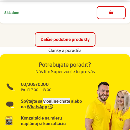
Skladom
do košíka
Ďalšie podobné produkty
Články a poradňa
Potrebujete poradiť?
Náš tím Super zoo je tu pre vás
02/20570200
Po–Pi 7:00 – 18:00
Spýtajte sa
v online chate
alebo
na
WhatsApp
Konzultácie na mieru
naplánuj si konzultáciu