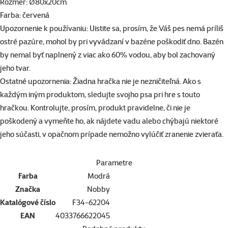
Rozmer: Ø80x20cm
Farba: červená
Upozornenie k používaniu: Uistite sa, prosím, že Váš pes nemá príliš
ostré pazúre, mohol by pri vyvádzaní v bazéne poškodiť dno. Bazén
by nemal byť naplnený z viac ako 60% vodou, aby bol zachovaný
jeho tvar.
Ostatné upozornenia: Žiadna hračka nie je nezničiteľná. Ako s
každým iným produktom, sledujte svojho psa pri hre s touto
hračkou. Kontrolujte, prosím, produkt pravidelne, či nie je
poškodený a vymeňte ho, ak nájdete vadu alebo chýbajú niektoré
jeho súčasti, v opačnom prípade nemožno vylúčiť zranenie zvieraťa.
Parametre
Farba
Modrá
Značka
Nobby
Katalógové číslo
F34-62204
EAN
4033766622045