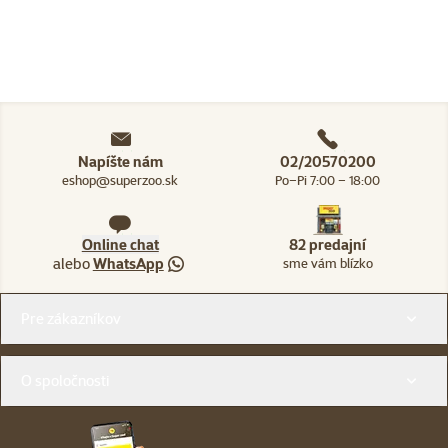
Napíšte nám
02/20570200
eshop@superzoo.sk
Po–Pi 7:00 – 18:00
Online chat
82 predajní
alebo
WhatsApp
sme vám blízko
Menu v pätičke
Pre zákazníkov
O spoločnosti