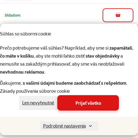
Skladom
do košíka
Súhlas so súbormi cookie
Hodnotenie 0%
Interaktívny zásobník vypúšťajúci maškrty
Prečo potrebujeme váš súhlas? Napríklad, aby sme si
zapamätali,
Cena
17,99 €
čo máte v košíku
, aby ste mohli ľahko zistiť
stav objednávky
a
nemusíte sa zakaždým prihlasovať, aby sme vás neobťažovali
nevhodnou reklamou
.
Ďakujeme,
s vašimi údajmi budeme zaobchádzať s rešpektom
.
Skladom
do košíka
Zásady používania súborov cookie
Len nevyhnutné
Prijať všetko
Hodnotenie 0%
Cinka drevena, hranata, 650g
Cena
16,69 €
Podrobné nastavenia