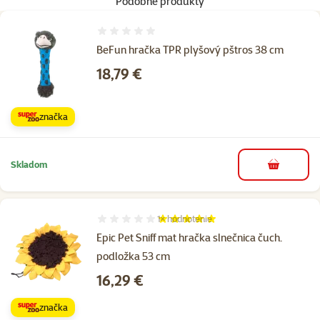
Podobné produkty
Hodnotenie 0%
BeFun hračka TPR plyšový pštros 38 cm
Cena
18,79 €
značka
Skladom
do košíka
1×
hodnotenie
Hodnotenie 100%, počet hodnotení: 1
Epic Pet Sniff mat hračka slnečnica čuch.
podložka 53 cm
Cena
16,29 €
značka