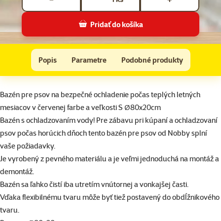
Pridať do košíka
Nobby bazén pre psov červený/modrý 80 x 20 cm
Do košíka
Popis
Parametre
Podobné produkty
Na začiatok stránky
superzoo.product.detail.content
Bazén pre psov na bezpečné ochladenie počas teplých letných
mesiacov v červenej farbe a veľkosti S Ø80x20cm
Bazén s ochladzovaním vody! Pre zábavu pri kúpaní a ochladzovaní
psov počas horúcich dňoch tento bazén pre psov od Nobby splní
vaše požiadavky.
Je vyrobený z pevného materiálu a je veľmi jednoduchá na montáž a
demontáž.
Bazén sa ľahko čistí iba utretím vnútornej a vonkajšej časti.
Vďaka flexibilnému tvaru môže byť tiež postavený do obdĺžnikového
tvaru.