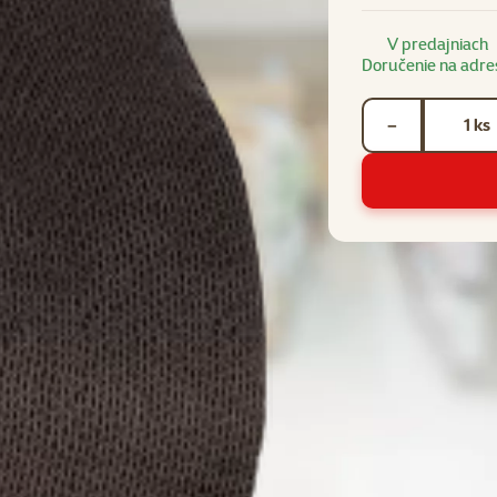
V predajniach
Doručenie na adre
Počet kusov *
ks
−