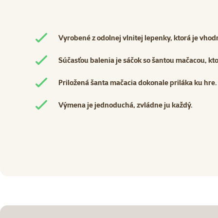
Vyrobené z odolnej vlnitej lepenky, ktorá je vh
Súčasťou balenia je sáčok so šantou mačacou, kt
Priložená šanta mačacia dokonale priláka ku hre.
Výmena je jednoduchá, zvládne ju každý.