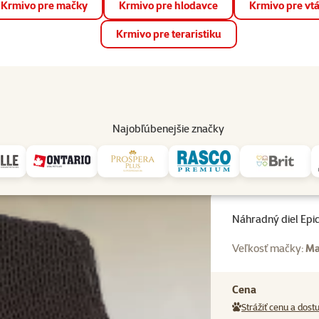
Krmivo pre mačky
Krmivo pre hlodavce
Krmivo pre vt
📱 Stiahnite si novú aplikáciu Super zoo.
Viac informácií
Krmivo pre teraristiku
op
Akcie a zľavy
Predajne
Služby
Poradňa
Pomáh
82
Najobľúbenejšie značky
el Epic Pet k škrabadlu v tvare osmičky
Náhradný diel Epi
Veľkosť mačky:
Ma
Cena
Strážiť cenu a dost