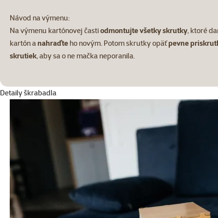
Návod na výmenu:
Na výmenu kartónovej časti
odmontujte všetky skrutky
, ktoré d
kartón a
nahraďte
ho novým. Potom skrutky opäť
pevne priskrut
skrutiek
, aby sa o ne mačka neporanila.
Detaily škrabadla