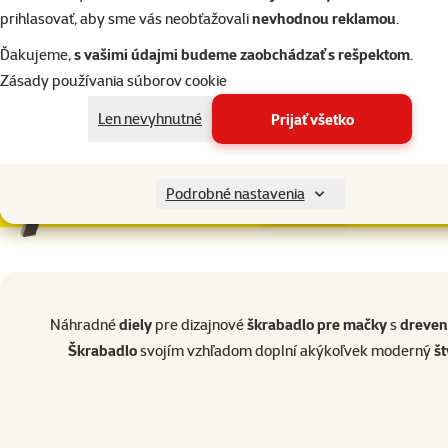
prihlasovať, aby sme vás neobťažovali
nevhodnou reklamou
.
Ďakujeme,
s vašimi údajmi budeme zaobchádzať s rešpektom
.
Zásady používania súborov cookie
Len nevyhnutné
Prijať všetko
Náhradný diel Epic Pet k škrabadlu
Podrobné nastavenia
Do košíka
v tvare osmičky
superzoo.product.detail.content
Náhradné
diely
pre dizajnové
škrabadlo pre mačky
s
dreven
Škrabadlo
svojím vzhľadom doplní akýkoľvek moderný
št