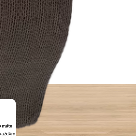
o máte
akaždým