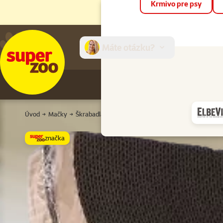
Krmivo pre psy
Máte otázku?
E-sh
Úvod
Mačky
Škrabadlá a odpočívadlá
Škrabadlá
Náhradný di
značka