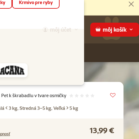
áky
Krmivo pre ryby
Zat
môj
účet
môj
košík
Hľadaj
ame
Vložit do 
c Pet k škrabadlu v tvare osmičky
Hodnotenie 0%
lá < 3 kg, Stredná 3–5 kg, Veľká > 5 kg
13,99 €
upnosť