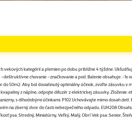
ch vekových kategórií a plemien po dobu približne 4 týždne. Ukľudňu
 –deštruktívne chovanie –značkovanie a pod. Balenie obsahuje: -1x 
r do 50m2. Aby bol dosiahnutý optimálny účinok, zvoľte zásuvku v mi
kvapaliny z náplne, odpojte difuzér z elektrickej zásuvky. Zloženie: e
izmy, s dlhodobými účinkami. P102 Uchovávajte mimo dosah detí. P10
redaním na zberný dvor do časti nebezpečného odpadu. EUH208 Ob
sť psa: Stredný, Miniatúrny, Veľký, Malý, Obrí Vek psa: Senior, Šte