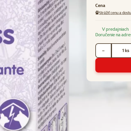
Cena
Strážiť cenu a dost
V predajniach
Doručenie na adre
Počet kusov *
ks
−