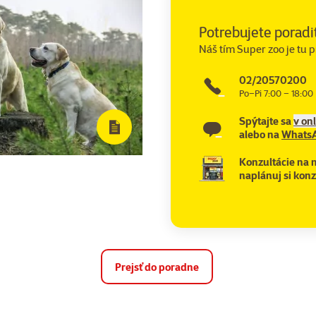
Potrebujete poradi
Náš tím Super zoo je tu p
02/20570200
Po–Pi 7:00 – 18:00
Spýtajte sa
v on
alebo na
Whats
Konzultácie na 
naplánuj si konz
Prejsť do poradne