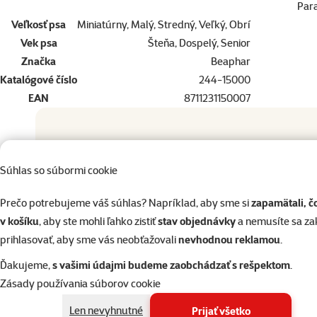
Par
Veľkosť psa
Miniatúrny, Malý, Stredný, Veľký, Obrí
Vek psa
Šteňa, Dospelý, Senior
Značka
Beaphar
Katalógové číslo
244-15000
EAN
8711231150007
Doprajte vášmu miláčikovi to najlepšie
Súhlas so súbormi cookie
Vyberte si kvalitu od Super zoo
Produkt
Doprajte vášmu miláčikovi to najlepšie
Prečo potrebujeme váš súhlas? Napríklad, aby sme si
zapamätali, č
v košíku
, aby ste mohli ľahko zistiť
stav objednávky
a nemusíte sa z
Vyberte si kvalitu od Super zoo
prihlasovať, aby sme vás neobťažovali
nevhodnou reklamou
.
Ďakujeme,
s vašimi údajmi budeme zaobchádzať s rešpektom
.
Zásady používania súborov cookie
Nahrad
Len nevyhnutné
Prijať všetko