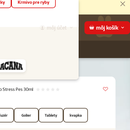
áky
Krmivo pre ryby
Zat
môj
účet
môj
košík
Hľadaj
ame
Vložit do 
o Stress Pes 30ml
Hodnotenie 0%
fuzér
Golier
Tablety
kvapka