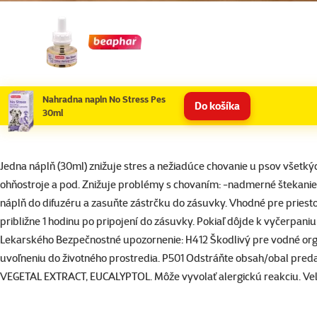
Nahradna napln No Stress Pes
Do košíka
30ml
superzoo.product.detail.content
Jedna náplň (30ml) znižuje stres a nežiadúce chovanie u psov všetký
ohňostroje a pod. Znižuje problémy s chovaním: -nadmerné štekanie
náplň do difuzéru a zasuňte zástrčku do zásuvky. Vhodné pre priesto
približne 1 hodinu po pripojení do zásuvky. Pokiaľ dôjde k vyčerpaniu 
Lekarského Bezpečnostné upozornenie: H412 Škodlivý pre vodné organ
uvoľneniu do životného prostredia. P501 Odstráňte obsah/obal p
VEGETAL EXTRACT, EUCALYPTOL. Môže vyvolať alergickú reakciu. Veľko