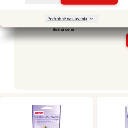
Miniatú
Veľkosť psa
Podrobné nastavenia
Vek psa
Št
Bežná cena
Ostatné