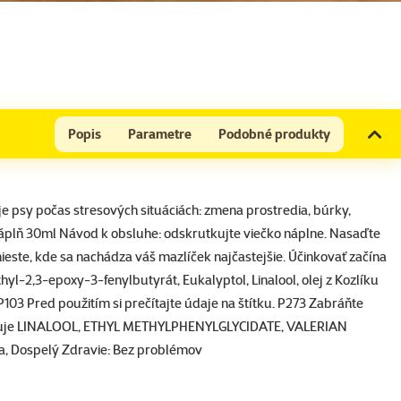
Popis
Parametre
Podobné produkty
je psy počas stresových situáciách: zmena prostredia, búrky,
náplň 30ml Návod k obsluhe: odskrutkujte viečko náplne. Nasaďte
este, kde sa nachádza váš mazlíček najčastejšie. Účinkovať začína
thyl-2,3-epoxy-3-fenylbutyrát, Eukalyptol, Linalool, olej z Kozlíku
3 Pred použitím si prečítajte údaje na štítku. P273 Zabráňte
sahuje LINALOOL, ETHYL METHYLPHENYLGLYCIDATE, VALERIAN
ňa, Dospelý Zdravie: Bez problémov