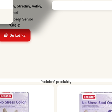
rny, Malý, Stredný, Veľký,
Obrí
eňa, Dospelý, Senior
7,99 €
Do košíka
Podobné produkty