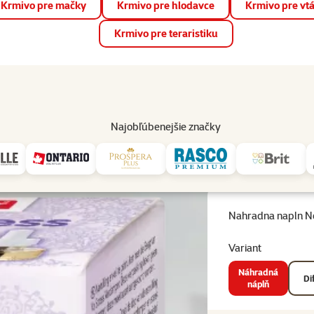
Krmivo pre mačky
Krmivo pre hlodavce
Krmivo pre vt
📱 Stiahnite si novú aplikáciu Super zoo.
Viac informácií
Krmivo pre teraristiku
op
Akcie a zľavy
Predajne
Služby
Poradňa
Pomáh
82
Najobľúbenejšie značky
Pes 30ml
Nahradna napln N
Variant
Náhradná
Di
náplň