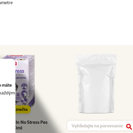
ametre
o máte
akaždým
značka
na napln No Stress Pes
Vyhľadávanie produktu
30ml
V