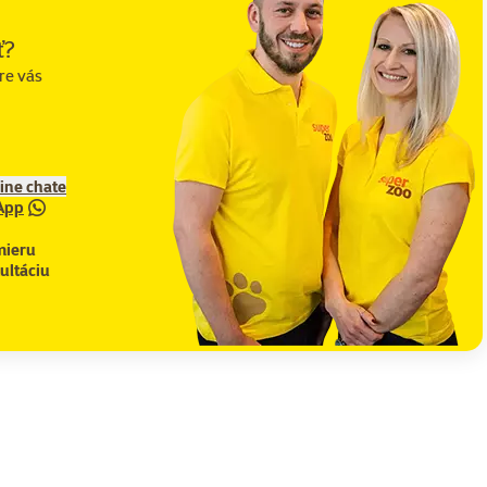
ť?
re vás
line chate
App
mieru
ultáciu