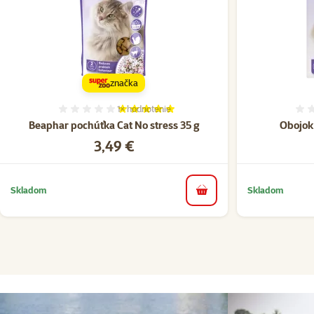
značka
1×
hodnotenie
Hodnotenie 100%, počet hodnotení: 1
Beaphar pochúťka Cat No stress 35 g
Obojok
Cena
3,49 €
Skladom
Skladom
do košíka