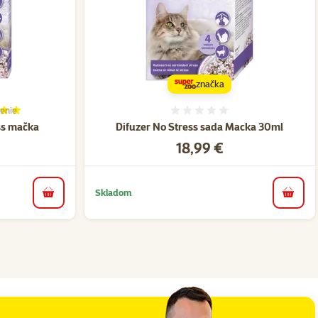
značka
enie
ie 100%, počet hodnotení: 1
Hodnotenie 0%
ss mačka
Difuzer No Stress sada Macka 30ml
Cena
18,99 €
Skladom
do košíka
do koš