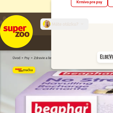
Krmivo pre psy
Máte otázku?
E-sh
Úvod
Psy
Zdravie a liečivá
Stres
Nahradna napln No Stress 
značka