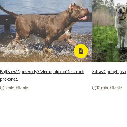
Bojí sa váš pes vody? Vieme, ako môže strach
Zdravý pohyb psa
prekonať.
5 min. čítanie
10 min. čítanie