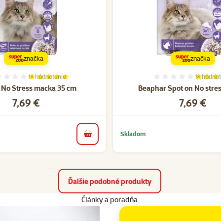
značka
značka
1×
hodnotenie
1×
hodnot
Hodnotenie 100%, počet hodnotení: 1
Hodnoten
 No Stress macka 35 cm
Beaphar Spot on No stre
Cena
Cena
7,69 €
7,69 €
Skladom
do košíka
Ďalšie podobné produkty
Články a poradňa