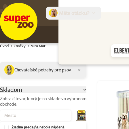
Máte otázku?
E-sh
Úvod
Značky
Mira Mar
Podkategória
Vybrané filtre
Chovateľské potreby pre psov
Výrobky značky 
Skladom
Parametrický filter
Zobrazí tovar, ktorý je na sklade vo vybranom
obchode.
Žiadna predajňa nebola nájdená