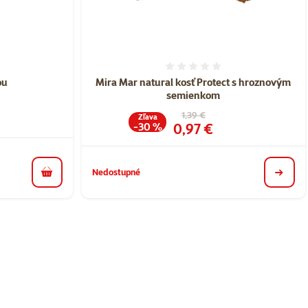
nie 0%
Hodnotenie 0%
ou
Mira Mar natural kosť Protect s hroznovým
semienkom
Pôvodná cena
1,39 €
Zľava
Cena
0,97 €
-30 %
Nedostupné
do košíka
detail