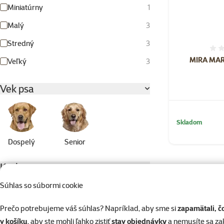
Miniatúrny
1
Malý
3
Stredný
3
MIRA MAR 
Veľký
3
Vek psa
Skladom
Dospelý
Senior
Kvalita
⭐ Economy
3
Súhlas so súbormi cookie
Prečo potrebujeme váš súhlas? Napríklad, aby sme si
zapamätali, č
Zloženie
v košíku
, aby ste mohli ľahko zistiť
stav objednávky
a nemusíte sa z