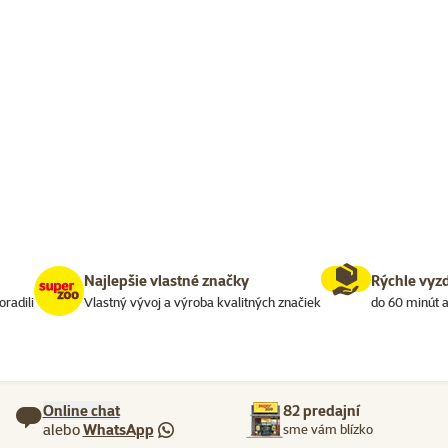
Najlepšie vlastné značky
Rýchle vyz
oradili
Vlastný vývoj a výroba kvalitných značiek
do 60 minút a
Online chat
82 predajní
alebo
WhatsApp
sme vám blízko