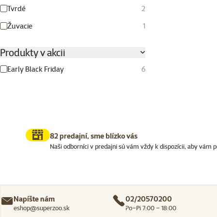
Tvrdé
2
Žuvacie
1
Produkty v akcii
Early Black Friday
6
82 predajní, sme blízko vás
Naši odborníci v predajni sú vám vždy k dispozícii, aby vám p
Napíšte nám
02/20570200
eshop@superzoo.sk
Po–Pi 7:00 – 18:00