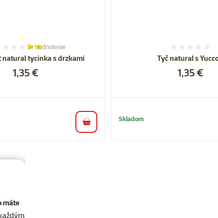
3×
hodnotenie
Hodnotenie 40%, počet hodnotení: 3
Hodnote
natural tycinka s drzkami
Tyč natural s Yucc
Cena
Cena
1,35 €
1,35 €
Skladom
do košíka
o máte
akaždým