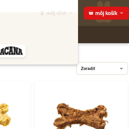
môj
účet
môj
košík
Hľadaj
ame
Zoradiť