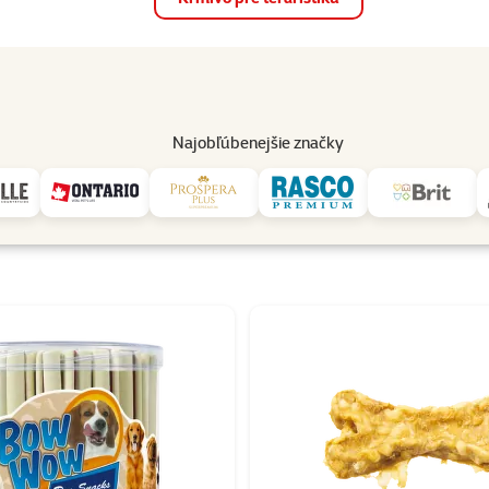
op
Akcie a zľavy
Predajne
Služby
Poradňa
Pomáh
82
Najobľúbenejšie značky
Mira Mar
Mira Mar