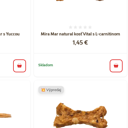
nie 0%
Hodnotenie 0%
r s Yuccou
Mira Mar natural kosť Vital s L-carnitinom
Cena
1,45 €
Skladom
do košíka
do koš
💥 Výpredaj