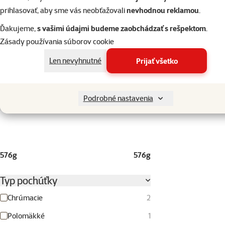
Držky
1
prihlasovať, aby sme vás neobťažovali
nevhodnou reklamou
.
Mäso
1
Ďakujeme,
s vašimi údajmi budeme zaobchádzať s rešpektom
.
Pečeň
1
Zásady používania súborov cookie
Uhorská saláma
1
Len nevyhnutné
Prijať všetko
Yucca
1
Podrobné nastavenia
Gramáž
576g
576g
Typ pochúťky
Chrúmacie
2
Polomäkké
1