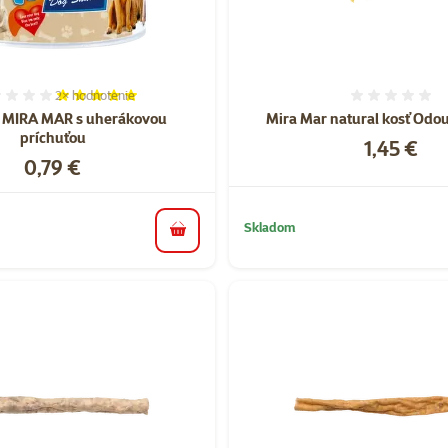
2×
hodnotenie
Hodnotenie 100%, počet hodnotení: 2
Hodnote
 MIRA MAR s uherákovou
Mira Mar natural kosť Odou
príchuťou
Cena
1,45 €
Cena
0,79 €
Skladom
do košíka