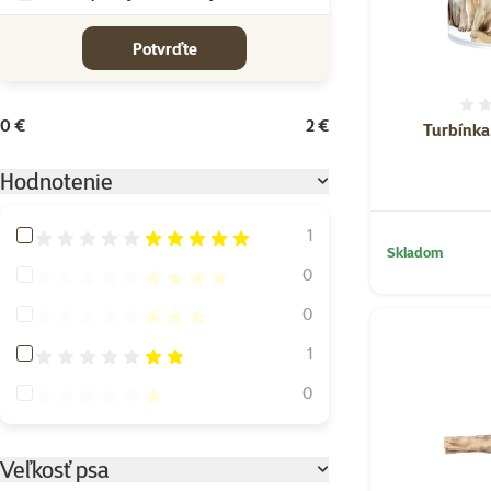
cena od-do
Potvrďte
0 €
2 €
Turbínka
Hodnotenie
Hodnotenie 100%
1
Skladom
Hodnotenie 80%
0
Hodnotenie 60%
0
Hodnotenie 40%
1
Hodnotenie 20%
0
Veľkosť psa