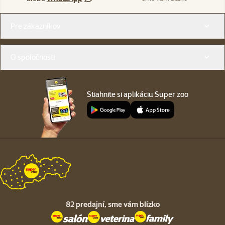
Menu v pätičke
Pre zákazníkov
O spoločnosti
Stiahnite si aplikáciu Super zoo
82 predajní,
sme vám blízko