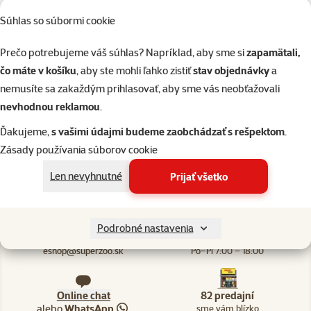
Súhlas so súbormi cookie
Skladom
do k
Prečo potrebujeme váš súhlas? Napríklad, aby sme si
zapamätali,
čo máte v košíku
, aby ste mohli ľahko zistiť
stav objednávky
a
nemusíte sa zakaždým prihlasovať, aby sme vás neobťažovali
nevhodnou reklamou
.
Ďakujeme,
s vašimi údajmi budeme zaobchádzať s rešpektom
.
82 predajní, sme blízko vás
Naši odborníci v predajni sú vám vždy k dispozícii, aby vám
Zásady používania súborov cookie
poradili
Len nevyhnutné
Prijať všetko
Podrobné nastavenia
Napíšte nám
02/20570200
eshop@superzoo.sk
Po–Pi 7:00 – 18:00
Online chat
82 predajní
alebo
WhatsApp
sme vám blízko