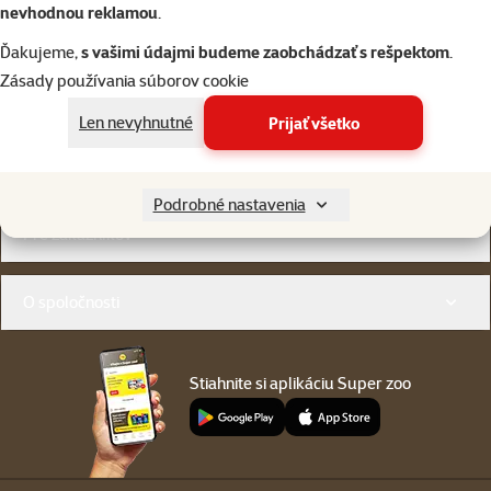
nevhodnou reklamou
.
Ďakujeme,
s vašimi údajmi budeme zaobchádzať s rešpektom
.
Napíšte nám
02/20570200
Zásady používania súborov cookie
eshop@superzoo.sk
Po–Pi 7:00 – 18:00
Len nevyhnutné
Prijať všetko
Online chat
82 predajní
alebo
WhatsApp
sme vám blízko
Podrobné nastavenia
Menu v pätičke
Pre zákazníkov
O spoločnosti
Stiahnite si aplikáciu Super zoo