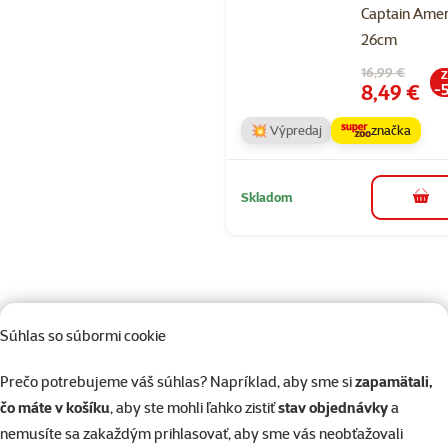
Captain Amer
26cm
Pôvodná cena
16,99 €
Z
Cena
8,49 €
-
💥 Výpredaj
značka
Skladom
do k
Súhlas so súbormi cookie
82 predajní, sme blízko vás
Naši odborníci v predajni sú vám vždy k dispozícii, aby vám
Prečo potrebujeme váš súhlas? Napríklad, aby sme si
zapamätali,
poradili
čo máte v košíku
, aby ste mohli ľahko zistiť
stav objednávky
a
nemusíte sa zakaždým prihlasovať, aby sme vás neobťažovali