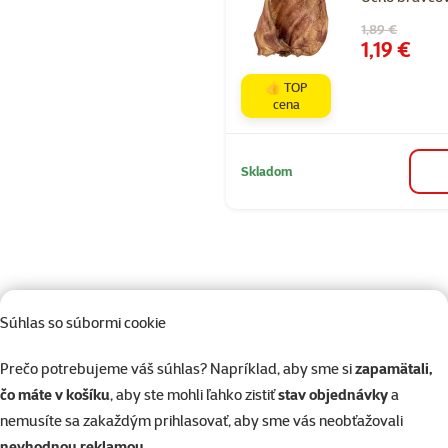
Pôvodná cena
1,89 €
Cena
1,19 €
👍 TOP
cena
Skladom
Súhlas so súbormi cookie
82 predajní, sme blízko vás
Naši odborníci v predajni sú vám vždy k dispozícii, aby vám
Prečo potrebujeme váš súhlas? Napríklad, aby sme si
zapamätali,
poradili
čo máte v košíku
, aby ste mohli ľahko zistiť
stav objednávky
a
nemusíte sa zakaždým prihlasovať, aby sme vás neobťažovali
nevhodnou reklamou
.