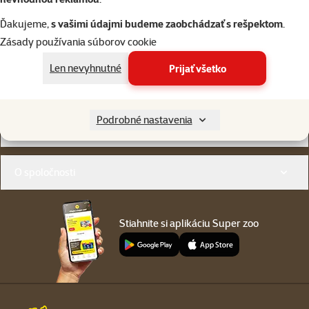
Napíšte nám
02/20570200
Ďakujeme,
s vašimi údajmi budeme zaobchádzať s rešpektom
.
eshop@superzoo.sk
Po–Pi 7:00 – 18:00
Zásady používania súborov cookie
Len nevyhnutné
Prijať všetko
Online chat
82 predajní
alebo
WhatsApp
sme vám blízko
Podrobné nastavenia
Menu v pätičke
Pre zákazníkov
O spoločnosti
Stiahnite si aplikáciu Super zoo