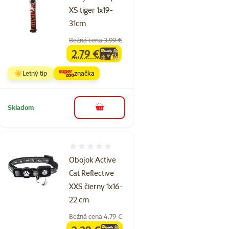
XS tiger 1x19-
31cm
Bežná cena 3,99 €
2,79 €
family
cena
☀️Letný tip
značka
Skladom
do košíka
Hodnotenie 0%
Obojok Active
Cat Reflective
XXS čierny 1x16-
22 cm
Bežná cena 4,79 €