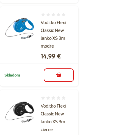
Hodnotenie 0%
Voditko Flexi
Classic New
lanko XS 3m
modre
Cena
14,99 €
Skladom
do košíka
Hodnotenie 0%
Voditko Flexi
Classic New
lanko XS 3m
cierne