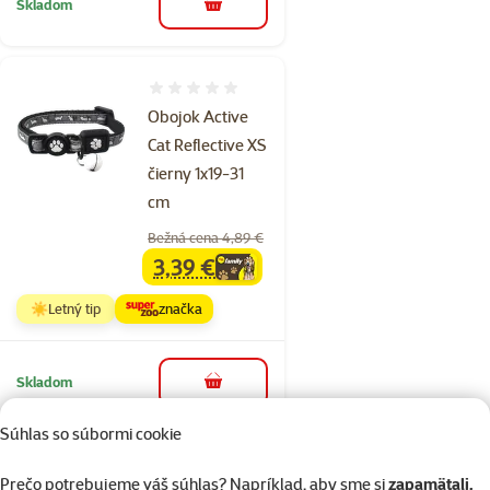
Skladom
do košíka
Hodnotenie 0%
Obojok Active
Cat Reflective XS
čierny 1x19-31
cm
Bežná cena 4,89 €
3,39 €
family
cena
☀️Letný tip
značka
Skladom
do košíka
Súhlas so súbormi cookie
Hodnotenie 0%
Prečo potrebujeme váš súhlas? Napríklad, aby sme si
zapamätali,