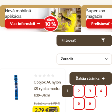
Aktuálne akcie
Nová mobilná
Super zoo
aplikácia
magazín
Viac informácií
Prelistovať
Parametrický filter
Vybrané filtre
Produkty v kategorii Venčenie mačiek
Filtrovať
Zoradiť
Hodnotenie 0%
Ďalšia stránka
Obojok AC nylon
XS rybka modra
1
2
3
4
1x19-31cm
5
6
Bežná cena 3,99 €
2,79 €