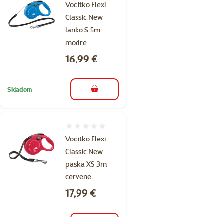
Voditko Flexi
Classic New
lanko S 5m
modre
Cena
16,99 €
Skladom
do košíka
Hodnotenie 0%
Voditko Flexi
Classic New
paska XS 3m
cervene
Cena
17,99 €