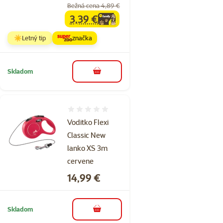
Bežná cena 4,89 €
3,39 €
family
cena
☀️Letný tip
značka
Skladom
do košíka
Hodnotenie 0%
Voditko Flexi
Classic New
lanko XS 3m
cervene
Cena
14,99 €
Skladom
do košíka