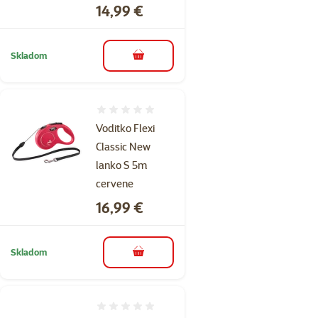
Cena
14,99 €
Skladom
do košíka
Hodnotenie 0%
Voditko Flexi
Classic New
lanko S 5m
cervene
Cena
16,99 €
Skladom
do košíka
Hodnotenie 0%