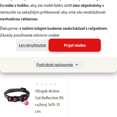
Obojok Active
čo máte v košíku
, aby ste mohli ľahko zistiť
stav objednávky
a
Cat Reflective XS
nemusíte sa zakaždým prihlasovať, aby sme vás neobťažovali
modrý 1x19-31
nevhodnou reklamou
.
cm
Ďakujeme,
s vašimi údajmi budeme zaobchádzať s rešpektom
.
Bežná cena 4,89 €
Zásady používania súborov cookie
3,39 €
family
cena
Len nevyhnutné
Prijať všetko
☀️Letný tip
značka
Skladom
Podrobné nastavenia
do košíka
Hodnotenie 0%
Obojok Active
Cat Reflective XS
ružový 1x19-31
cm