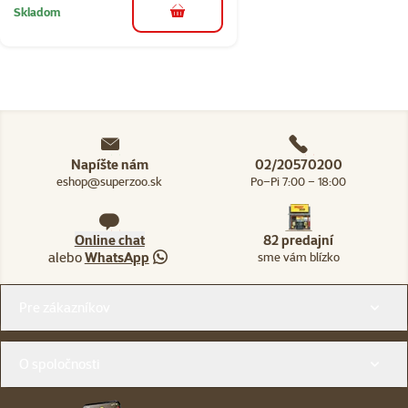
Skladom
do košíka
Napíšte nám
02/20570200
eshop@superzoo.sk
Po–Pi 7:00 – 18:00
Online chat
82 predajní
alebo
WhatsApp
sme vám blízko
Menu v pätičke
Pre zákazníkov
O spoločnosti