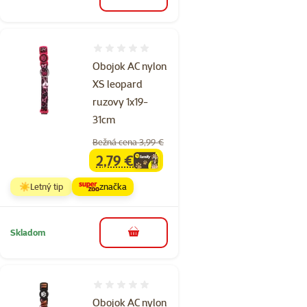
do košíka
Hodnotenie 0%
Obojok AC nylon
XS leopard
ruzovy 1x19-
31cm
Bežná cena 3,99 €
2,79 €
family
cena
☀️Letný tip
značka
Skladom
do košíka
Hodnotenie 0%
Obojok AC nylon