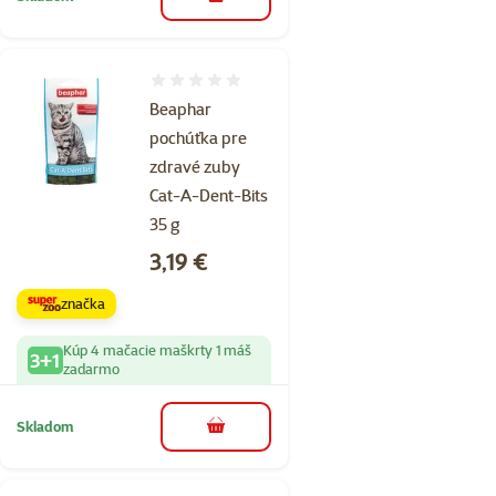
do košíka
Hodnotenie 0%
Beaphar
pochúťka pre
zdravé zuby
Cat-A-Dent-Bits
35 g
Cena
3,19 €
značka
Kúp 4 mačacie maškrty 1 máš
3+1
zadarmo
Skladom
do košíka