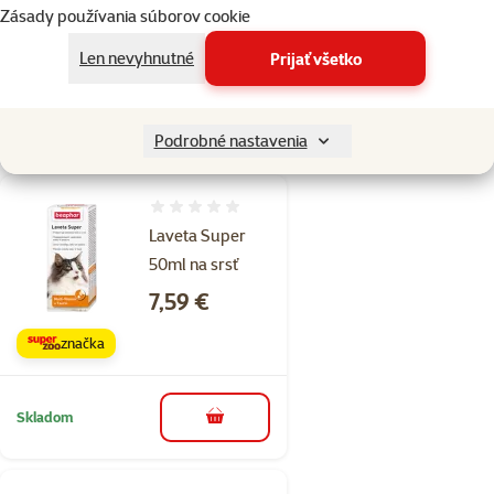
Zásady používania súborov cookie
Kúp 4 mačacie maškrty 1 máš
3+1
Len nevyhnutné
Prijať všetko
zadarmo
Skladom
do košíka
Podrobné nastavenia
Hodnotenie 0%
Laveta Super
50ml na srsť
Cena
7,59 €
značka
Skladom
do košíka