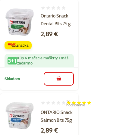
Hodnotenie 0%
Ontario Snack
Dental Bits 75 g
Cena
2,89 €
značka
Kúp 4 mačacie maškrty 1 máš
3+1
zadarmo
Skladom
do košíka
1×
Hodnotenie 100%, počet hodnotení: 1
hodnotenie
ONTARIO Snack
Salmon Bits 75g
Cena
2,89 €