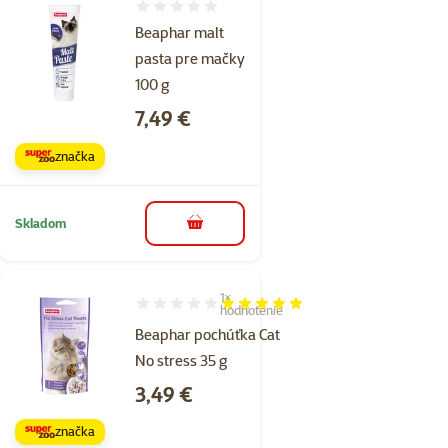
Hodnotenie 0%
Beaphar malt
pasta pre mačky
100 g
Cena
7,49 €
značka
Skladom
do košíka
1×
Hodnotenie 100%, počet hodnotení: 1
hodnotenie
Beaphar pochúťka Cat
No stress 35 g
Cena
3,49 €
značka