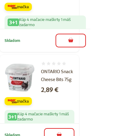
značka
Kúp 4 mačacie maškrty 1 máš
3+1
zadarmo
Skladom
do košíka
Hodnotenie 0%
ONTARIO Snack
Cheese Bits 75g
Cena
2,89 €
značka
Kúp 4 mačacie maškrty 1 máš
3+1
zadarmo
Skladom