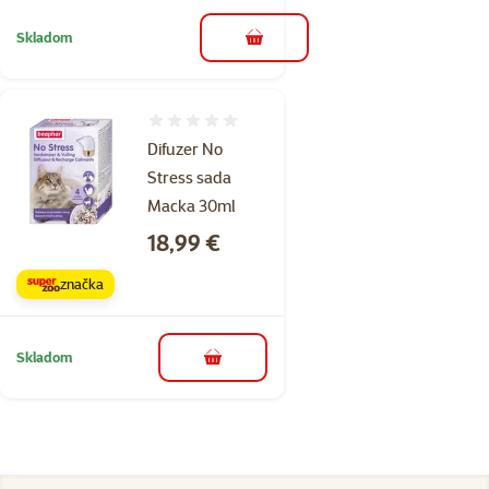
Skladom
do košíka
Hodnotenie 0%
Difuzer No
Stress sada
Macka 30ml
Cena
18,99 €
značka
Skladom
do košíka