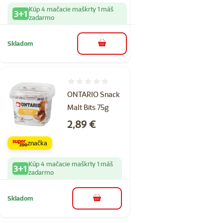
Kúp 4 mačacie maškrty 1 máš
3+1
zadarmo
Skladom
do košíka
Hodnotenie 0%
ONTARIO Snack
Malt Bits 75g
Cena
2,89 €
značka
Kúp 4 mačacie maškrty 1 máš
3+1
zadarmo
Skladom
do košíka