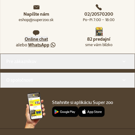
Napíšte nám
02/20570200
eshop@superzoo.sk
Po–Pi 7:00 – 18:00
Online chat
82 predajní
alebo
WhatsApp
sme vám blízko
Menu v pätičke
Pre zákazníkov
O spoločnosti
Stiahnite si aplikáciu Super zoo