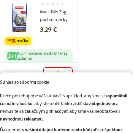
Hodnotenie 0%
Malt-Bits 35g
pochut.macky
Cena
3,29 €
značka
Kúp 4 mačacie maškrty 1 máš
3+1
zadarmo
Skladom
do košíka
Súhlas so súbormi cookie
Prečo potrebujeme váš súhlas? Napríklad, aby sme si
zapamätali,
Hodnotenie 0%
čo máte v košíku
, aby ste mohli ľahko zistiť
stav objednávky
a
Malt Bits a
nemusíte sa zakaždým prihlasovať, aby sme vás neobťažovali
Salmon 35g
nevhodnou reklamou
.
Cena
3,29 €
Ďakujeme,
s vašimi údajmi budeme zaobchádzať s rešpektom
.
značka