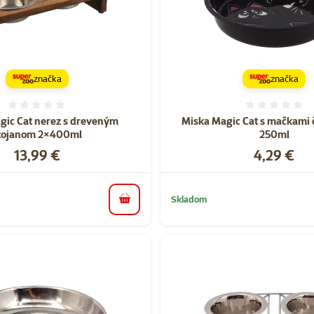
značka
značka
Hodnotenie 0%
Hodnote
gic Cat nerez s dreveným
Miska Magic Cat s mačkami 
tojanom 2×400ml
250ml
Cena
Cena
13,99 €
4,29 €
Skladom
do košíka