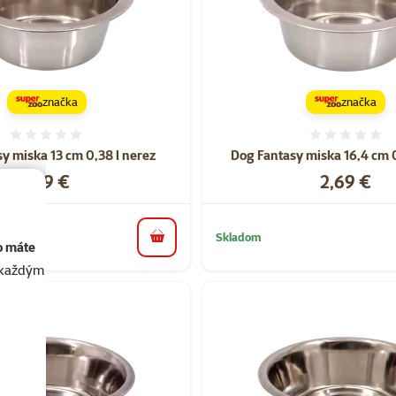
značka
značka
Hodnotenie 0%
Hodnote
y miska 13 cm 0,38 l nerez
Dog Fantasy miska 16,4 cm 0
Cena
Cena
2,19 €
2,69 €
Skladom
do košíka
o máte
akaždým