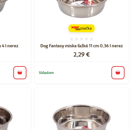
značka
nie 0%
Hodnotenie 0%
 4 l nerez
Dog Fantasy miska ťažká 11 cm 0,36 l nerez
Cena
2,29 €
Skladom
do košíka
do koš