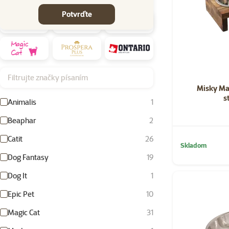
Potvrďte
Filtrujte značky písaním
Misky Ma
s
Animalis
1
Beaphar
2
Catit
26
Skladom
Dog Fantasy
19
Dog It
1
Epic Pet
10
Magic Cat
31