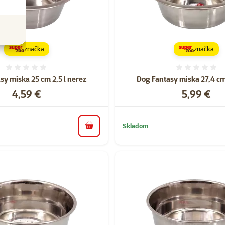
značka
značka
Hodnotenie 0%
Hodnote
sy miska 25 cm 2,5 l nerez
Dog Fantasy miska 27,4 cm
Cena
Cena
4,59 €
5,99 €
Skladom
do košíka