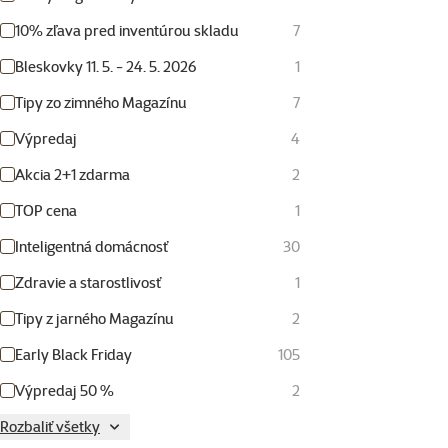
10% zľava pred inventúrou skladu
7
Bleskovky 11. 5. - 24. 5. 2026
1
Tipy zo zimného Magazínu
7
Výpredaj
4
Akcia 2+1 zdarma
2
TOP cena
1
Inteligentná domácnosť
30
Zdravie a starostlivosť
1
Tipy z jarného Magazínu
2
Early Black Friday
105
Výpredaj 50 %
2
Rozbaliť všetky