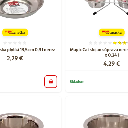
značka
značka
2×
hodno
Hodnotenie 0%
Hodnoten
ka plytká 13,5 cm 0,3 l nerez
Magic Cat stojan súprava nere
x 0,24 l
Cena
2,29 €
Cena
4,29 €
Skladom
do košíka