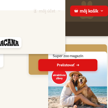
môj
účet
môj
košík
Hľadaj
ame
Aktuálne akcie
Super zoo magazín
Prelistovať