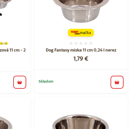
značka
tenie
ie 100%, počet hodnotení: 2
Hodnotenie 0%
zová 11 cm - 2
Dog Fantasy miska 11 cm 0,24 l nerez
Cena
1,79 €
Skladom
do koš
do košíka