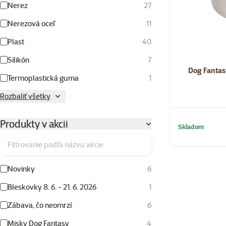
Nerez
27
Nerezová oceľ
11
Plast
40
Silikón
7
Dog Fantasy
Termoplastická guma
1
Rozbaliť všetky
Produkty v akcii
Skladom
Filtrovanie podľa názvu akcie
Novinky
6
Bleskovky 8. 6. - 21. 6. 2026
1
Zábava, čo neomrzí
6
Misky Dog Fantasy
4