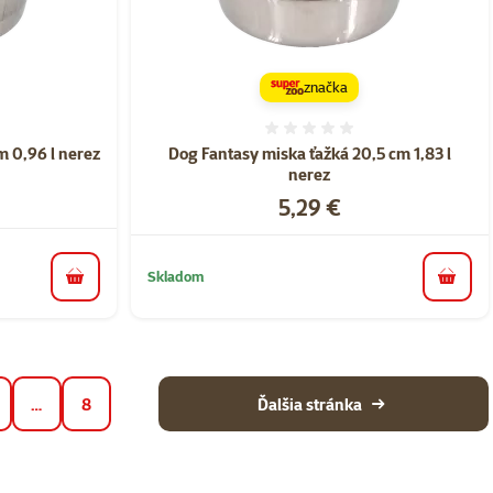
značka
nie 0%
Hodnotenie 0%
m 0,96 l nerez
Dog Fantasy miska ťažká 20,5 cm 1,83 l
nerez
Cena
5,29 €
Skladom
do košíka
do koš
…
8
Ďalšia stránka