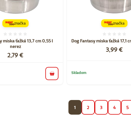
značka
značka
Hodnotenie 0%
Hodnote
 miska ťažká 13,7 cm 0,55 l
Dog Fantasy miska ťažká 17,1 c
nerez
Cena
3,99 €
Cena
2,79 €
Skladom
do košíka
1
2
3
4
5