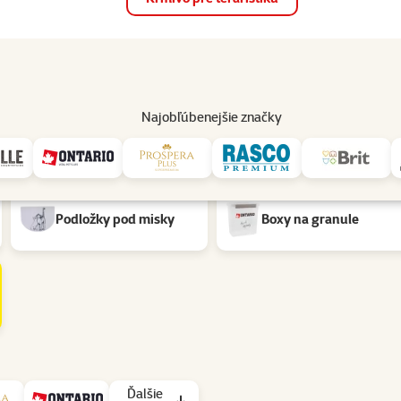
op
Akcie a zľavy
Predajne
Služby
Poradňa
Pomáh
82
Najobľúbenejšie značky
Podložky pod misky
Boxy na granule
Ďalšie