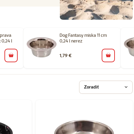
úprava
Dog Fantasy miska 11 cm
 0,24 l
0,24 l nerez
1,79 €
do košíka
do košíka
Zoradiť