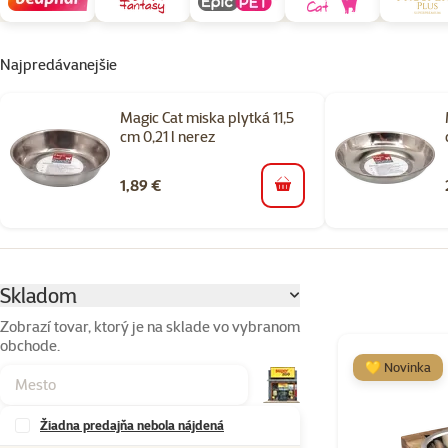
Najpredávanejšie
Magic Cat miska plytká 11,5
cm 0,21 l nerez
1,89 €
do košíka
Parametrický filter
Vybrané filtre
Skladom
Zobrazí tovar, ktorý je na sklade vo vybranom
obchode.
Produkty v kateg
💛 Novinka
Žiadna predajňa nebola nájdená
Značky