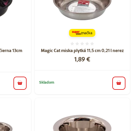
značka
nie 0%
Hodnotenie 0%
čierna 13cm
Magic Cat miska plytká 11,5 cm 0,21 l nerez
Cena
1,89 €
Skladom
do koš
do košíka