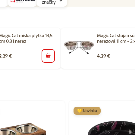
značky
Magic Cat miska plytká 13,5
Magic Cat stojan s
cm 0,3 l nerez
nerezová 11 cm - 2 x
2,29 €
4,29 €
do košíka
orii Potreby na kŕmenie mačiek
💛 Novinka