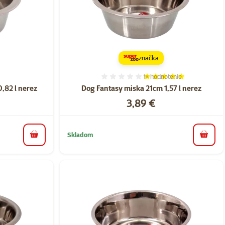
značka
1×
hodnotenie
nie 0%
Hodnotenie 100%, počet h
,82 l nerez
Dog Fantasy miska 21cm 1,57 l nerez
Cena
3,89 €
Skladom
do košíka
do koš