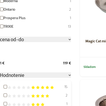
Moderna
1
Ontario
2
Prospera Plus
1
TRIXIE
13
cena od-do
Magic Cat mis
1 €
119 €
Skladom
Hodnotenie
Hodnotenie 100%
15
Hodnotenie 80%
2
Hodnotenie 60%
1