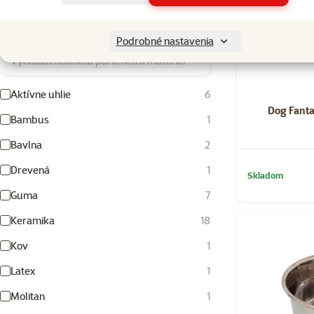
Materiál
Podrobné nastavenia
Vyhľadať hodnotu parametra materiál
Aktívne uhlie
6
Dog Fanta
Bambus
1
Bavlna
2
Drevená
1
Skladom
Guma
7
Keramika
18
Kov
1
Latex
1
Molitan
1