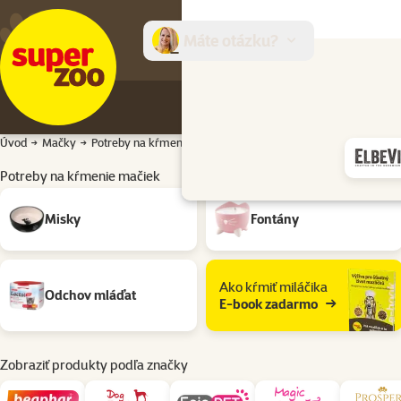
Máte otázku?
E-sh
Úvod
Mačky
Potreby na kŕmenie
Potreby na kŕmenie mačiek
Podkategória
Misky
Fontány
Ako kŕmiť miláčika
Odchov mláďat
E-book zadarmo
Zobraziť produkty podľa značky