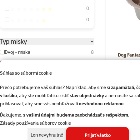
Hodnotenie 40%
0
Hodnotenie 20%
0
Typ misky
Dvoj - miska
8
Dog Fantas
Klasická
31
Súhlas so súbormi cookie
Protihltacia
6
Skladom
Prečo potrebujeme váš súhlas? Napríklad, aby sme si
zapamätali, č
Farba
v košíku
, aby ste mohli ľahko zistiť
stav objednávky
a nemusíte sa z
Biela
Béžová
Drevená
Fialová
Hnedá
Modrá
Oranžová
prihlasovať, aby sme vás neobťažovali
nevhodnou reklamou
.
Ružová
Sivá
Strieborná
Svetlomodrá
Viacfarebná
Zelená
Červená
Čierna
Do umývačky
Ďakujeme,
s vašimi údajmi budeme zaobchádzať s rešpektom
.
Zásady používania súborov cookie
Áno
32
Len nevyhnutné
Prijať všetko
Nie
2