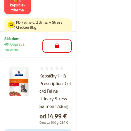
kapsičiek
zdarma
PD Feline c/d Urinary Stress
Chicken 8kg
Skladom
Doprava
do košíka
zadarmo
Hodnotenie 0%
Kapsičky Hill´s
Prescription Diet
c/d Feline
Urinary Stress
Salmon 12x85g
Cena
od 14,99 €
Cena za 100 g: 21,4 €