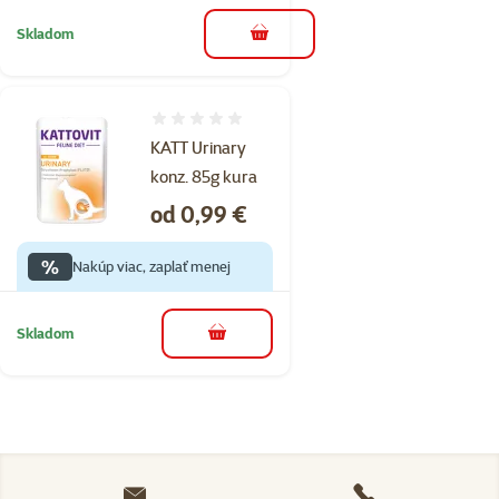
Skladom
do košíka
Hodnotenie 0%
KATT Urinary
konz. 85g kura
Cena
od 0,99 €
%
Nakúp viac, zaplať menej
Skladom
do košíka