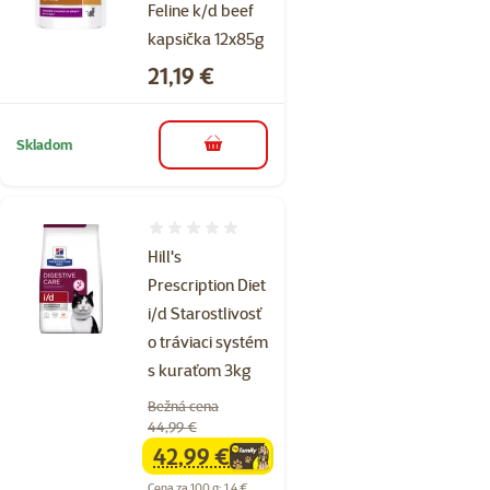
Feline k/d beef
kapsička 12x85g
Cena
21,19 €
Skladom
do košíka
Hodnotenie 0%
Hill's
Prescription Diet
i/d Starostlivosť
o tráviaci systém
s kuraťom 3kg
Bežná cena
44,99 €
42,99 €
family
cena
Cena za 100 g: 1,4 €