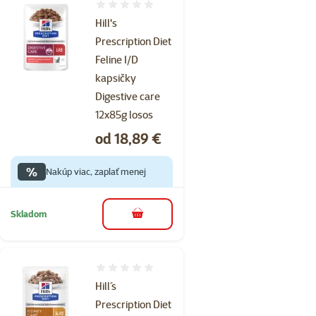
Hodnotenie 0%
Hill's
Prescription Diet
Feline I/D
kapsičky
Digestive care
12x85g losos
Cena
od 18,89 €
%
Nakúp viac, zaplať menej
Skladom
do košíka
Hodnotenie 0%
Hill´s
Prescription Diet