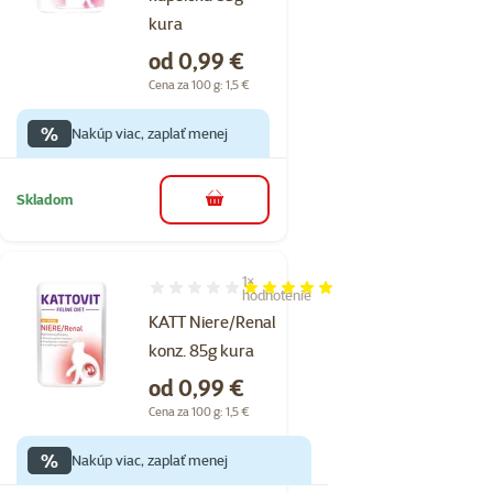
kura
Cena
od 0,99 €
Cena za 100 g: 1,5 €
%
Nakúp viac, zaplať menej
Skladom
do košíka
1×
Hodnotenie 100%, počet hodnotení: 1
hodnotenie
KATT Niere/Renal
konz. 85g kura
Cena
od 0,99 €
Cena za 100 g: 1,5 €
%
Nakúp viac, zaplať menej