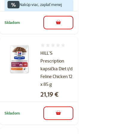
%
Nakúp viac, zaplať menej
Skladom
do košíka
Hodnotenie 0%
HILL`S
Prescription
kapsička Diet i/d
Feline Chicken 12
x 85 g
Cena
21,19 €
Skladom
do košíka