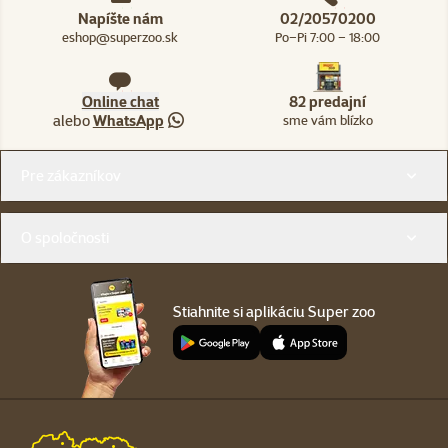
Napíšte nám
02/20570200
eshop@superzoo.sk
Po–Pi 7:00 – 18:00
Online chat
82 predajní
alebo
WhatsApp
sme vám blízko
Menu v pätičke
Pre zákazníkov
O spoločnosti
Stiahnite si aplikáciu Super zoo