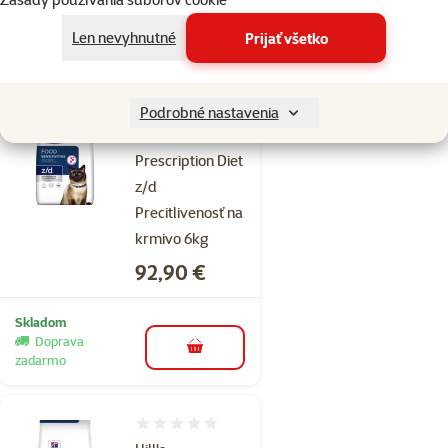
Skladom
Doprava
Len nevyhnutné
Prijať všetko
do košíka
zadarmo
Podrobné nastavenia
Hodnotenie 0%
Hill's
Prescription Diet
z/d
Precitlivenosť na
krmivo 6kg
Cena
92,90 €
Skladom
Doprava
do košíka
zadarmo
Hodnotenie 0%