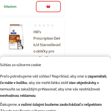
Skladom
do košíka
Hodnotenie 0%
Hill's
Prescription Diet
k/d Starostlivosť
o obličky pre
mačky 8kg
Cena
Súhlas so súbormi cookie
102,90 €
Cena za 100 g: 1,3 €
Prečo potrebujeme váš súhlas? Napríklad, aby sme si
zapamätali,
🎁12
čo máte v košíku
, aby ste mohli ľahko zistiť
stav objednávky
a
kapsičiek
zdarma
nemusíte sa zakaždým prihlasovať, aby sme vás neobťažovali
nevhodnou reklamou
.
Hill's Prescription Diet k/d Péče
o ledviny krmivo pro kočky s
Ďakujeme,
s vašimi údajmi budeme zaobchádzať s rešpektom
.
kuřetem 8 kg
Zásady používania súborov cookie