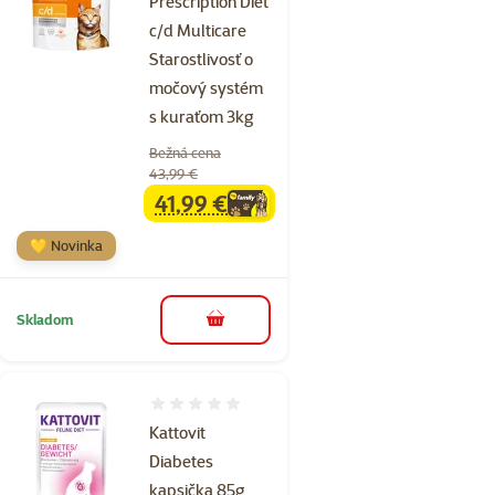
Prescription Diet
c/d Multicare
Starostlivosť o
močový systém
s kuraťom 3kg
Bežná cena
43,99 €
41,99 €
family
cena
💛 Novinka
Skladom
do košíka
Hodnotenie 0%
Kattovit
Diabetes
kapsička 85g