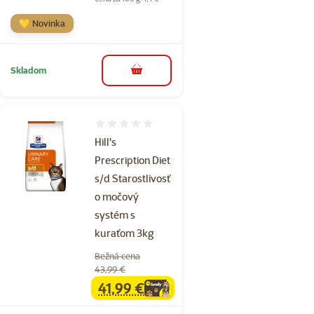
💛 Novinka
Skladom
do košíka
Hodnotenie 0%
Hill's
Prescription Diet
s/d Starostlivosť
o močový
systém s
kuraťom 3kg
Bežná cena
43,99 €
41,99 €
family
cena