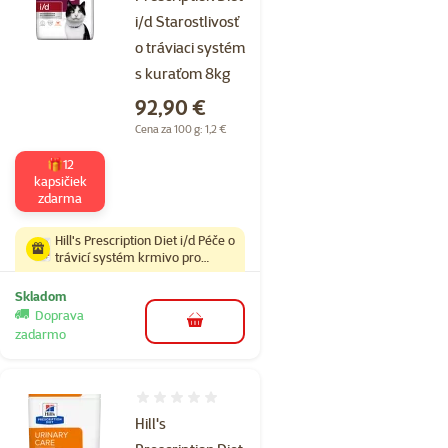
i/d Starostlivosť
o tráviaci systém
s kuraťom 8kg
Cena
92,90 €
Cena za 100 g: 1,2 €
🎁12
kapsičiek
zdarma
Hill's Prescription Diet i/d Péče o
trávicí systém krmivo pro
kočky s kuřetem 8 kg
Skladom
Doprava
do košíka
zadarmo
Hodnotenie 0%
Hill's