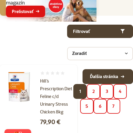
magazín
Prelistovať
Parametrický filter
Vybrané filtre
Produkty v kategorii Veterinárne diéty pre mačky
Filtrovať
Zoradiť
Hodnotenie 0%
Ďalšia stránka
Hill´s
Prescription Diet
1
2
3
4
Feline c/d
Urinary Stress
5
6
7
Chicken 8kg
Cena
79,90 €
🎁12