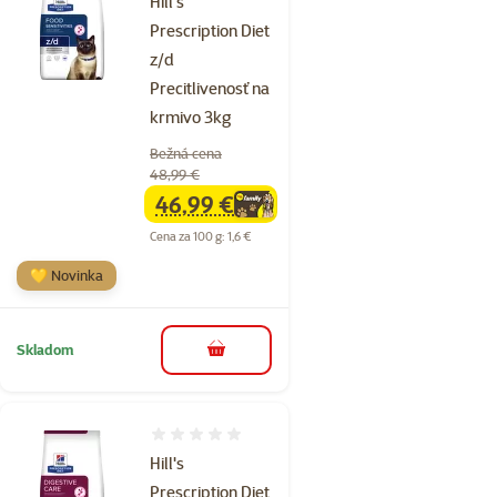
Hill's
Prescription Diet
z/d
Precitlivenosť na
krmivo 3kg
Bežná cena
48,99 €
46,99 €
family
cena
Cena za 100 g: 1,6 €
💛 Novinka
Skladom
do košíka
Hodnotenie 0%
Hill's
Prescription Diet