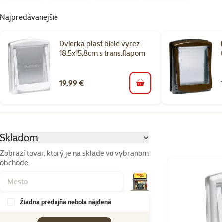
Najpredávanejšie
Dvierka plast biele vyrez
18,5x15,8cm s trans.flapom
19,99 €
do košíka
Parametrický filter
Vybrané filtre
Skladom
Zobrazí tovar, ktorý je na sklade vo vybranom
obchode.
Produkty v kateg
Žiadna predajňa nebola nájdená
Značky