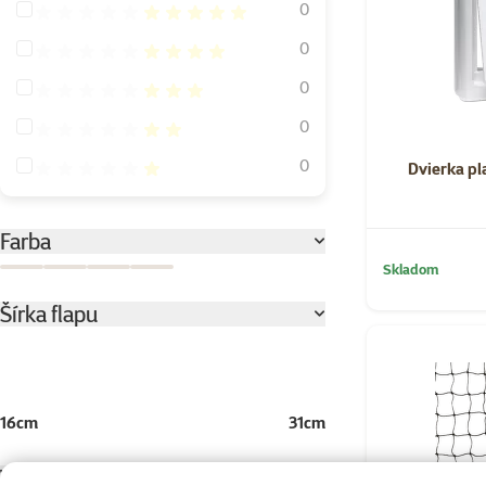
Hodnotenie 100%
0
Hodnotenie 80%
0
Hodnotenie 60%
0
Hodnotenie 40%
0
Hodnotenie 20%
0
Dvierka pl
Farba
Skladom
Biela
Hnedá
Olivovo zelená
Zelená
Šírka flapu
16cm
31cm
Výška flap