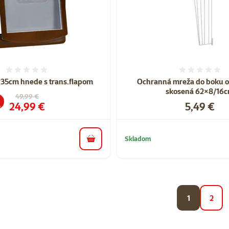
Hodnotenie 0%
Hodnote
x35cm hnede s trans.flapom
Ochranná mreža do boku o
skosená 62×8/16
Pôvodná cena
49,99 €
Cena
Cena
24,99 €
5,49 €
%
Skladom
do košíka
1
2