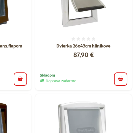
nie 0%
Hodnotenie 0%
rans.flapom
Dvierka 26x43cm hlinikove
Cena
87,90 €
Skladom
Doprava zadarmo
do košíka
do koš