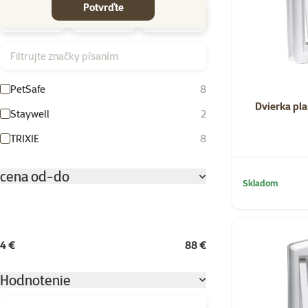
Potvrďte
Filtrujte značky písaním
PetSafe
8
Dvierka pla
Staywell
2
TRIXIE
8
cena od-do
Skladom
4 €
88 €
Hodnotenie