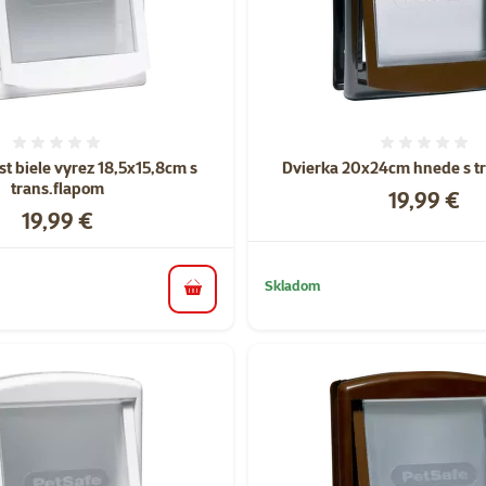
Hodnotenie 0%
Hodnote
st biele vyrez 18,5x15,8cm s
Dvierka 20x24cm hnede s t
trans.flapom
Cena
19,99 €
Cena
19,99 €
Skladom
do košíka