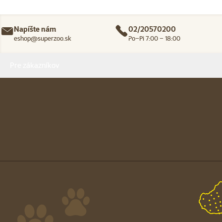
Napíšte nám
02/20570200
eshop@superzoo.sk
Po–Pi 7:00 – 18:00
Menu v pätičke
Pre zákazníkov