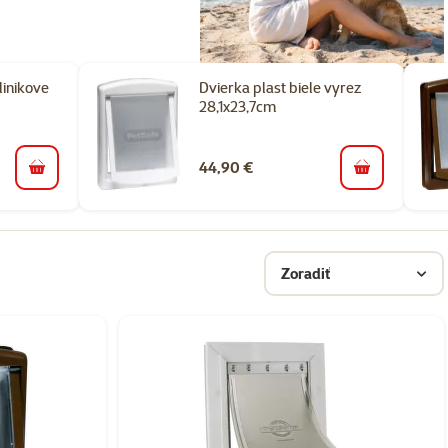
inikove
Dvierka plast biele vyrez
28,1x23,7cm
44,90 €
do košíka
do košíka
Zoradiť