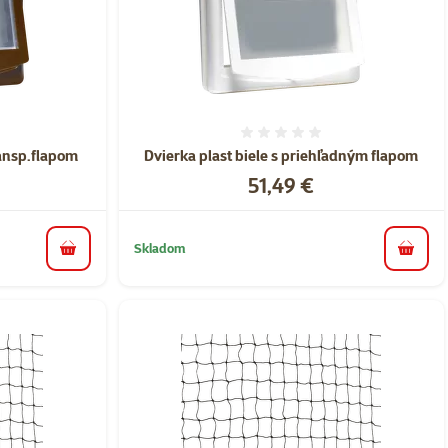
nie 0%
Hodnotenie 0%
ansp.flapom
Dvierka plast biele s priehľadným flapom
Cena
51,49 €
Skladom
do košíka
do koš