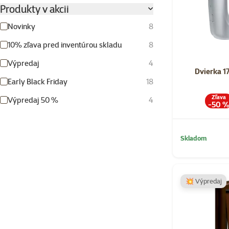
Produkty v akcii
Novinky
8
10% zľava pred inventúrou skladu
8
Výpredaj
4
Dvierka 1
Early Black Friday
18
Zľava
Výpredaj 50 %
4
-50 
Skladom
💥 Výpredaj