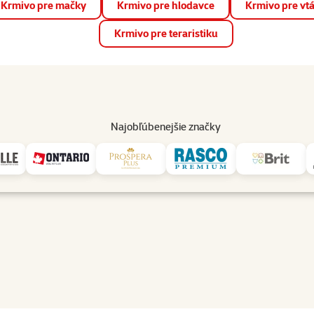
Krmivo pre mačky
Krmivo pre hlodavce
Krmivo pre vt
📱 Stiahnite si novú aplikáciu Super zoo.
Viac informácií
Krmivo pre teraristiku
op
Akcie a zľavy
Predajne
Služby
Poradňa
Pomáh
82
Najobľúbenejšie značky