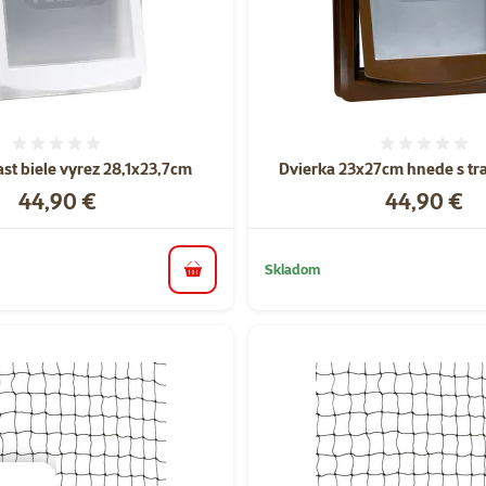
Hodnotenie 0%
Hodnote
ast biele vyrez 28,1x23,7cm
Dvierka 23x27cm hnede s tr
Cena
Cena
44,90 €
44,90 €
Skladom
do košíka