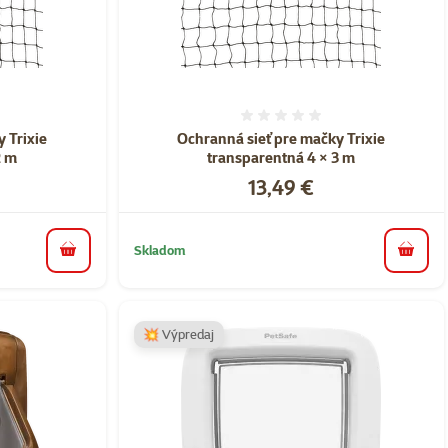
nie 0%
Hodnotenie 0%
 Trixie
Ochranná sieť pre mačky Trixie
2 m
transparentná 4 × 3 m
Cena
13,49 €
Skladom
do košíka
do koš
💥 Výpredaj