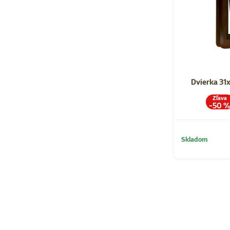
Dvierka 31
Zľava
-50 
Skladom