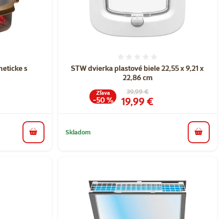
nie 0%
Hodnotenie 0%
eticke s
STW dvierka plastové biele 22,55 x 9,21 x
22,86 cm
a
Pôvodná cena
39,99 €
Zľava
Cena
19,99 €
-50 %
Skladom
do košíka
do koš