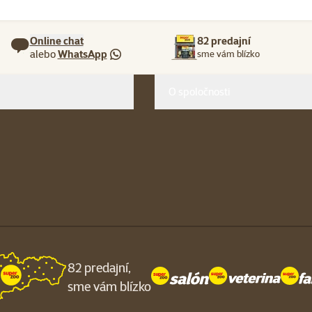
Online chat
82 predajní
alebo
WhatsApp
sme vám blízko
O spoločnosti
82 predajní,
sme vám blízko