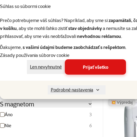
Súhlas so súbormi cookie
Prečo potrebujeme váš súhlas? Napríklad, aby sme si
zapamätali, č
18cm
43cm
v košíku
, aby ste mohli ľahko zistiť
stav objednávky
a nemusíte sa z
prihlasovať, aby sme vás neobťažovali
nevhodnou reklamou
.
Ochrann
Materiál
Ďakujeme,
s vašimi údajmi budeme zaobchádzať s rešpektom
.
tra
Kov
1
Zásady používania súborov cookie
Nylon
1
Len nevyhnutné
Prijať všetko
PVC
1
Skladom
Plast
7
Podrobné nastavenia
💥 Výpredaj
S magnetom
Áno
3
Nie
6