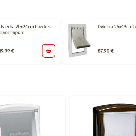
Dvierka 20x24cm hnede s
Dvierka 26x43cm hl
trans.flapom
19,99 €
87,90 €
do košíka
orii Dvierka pre mačky