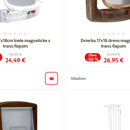
Hodnotenie 0%
Hodnote
7x18cm biele magneticke s
Dvierka 17x18 drevo magn
trans.flapom
trans.flapom
Pôvodná cena
Pôvodná cen
48,99 €
53,90 €
Zľava
Cena
Cena
24,49 €
26,95 €
%
-50 %
Skladom
do košíka