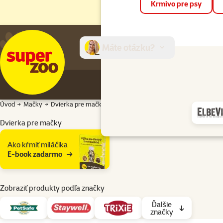
Krmivo pre psy
Máte otázku?
E-sh
Úvod
Mačky
Dvierka pre mačky
Dvierka pre mačky
Podkategória
Ako kŕmiť miláčika
E-book zadarmo
Zobraziť produkty podľa značky
Ďalšie
značky