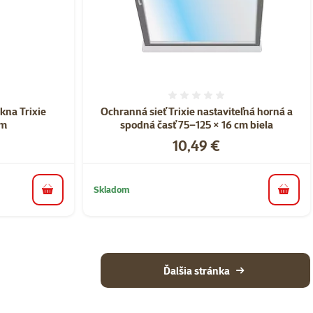
nie 0%
Hodnotenie 0%
kna Trixie
Ochranná sieť Trixie nastaviteľná horná a
cm
spodná časť 75–125 × 16 cm biela
Cena
10,49 €
Skladom
do košíka
do koš
Ďalšia stránka