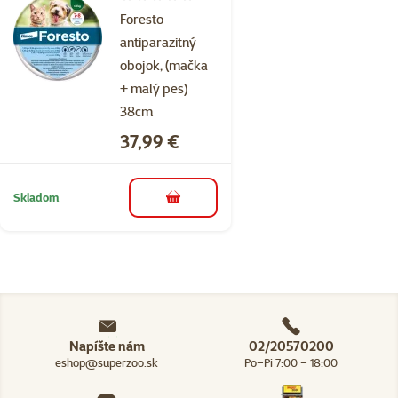
Hodnotenie 0%
Foresto
antiparazitný
obojok, (mačka
+ malý pes)
38cm
Cena
37,99 €
Skladom
do košíka
Napíšte nám
02/20570200
eshop@superzoo.sk
Po–Pi 7:00 – 18:00