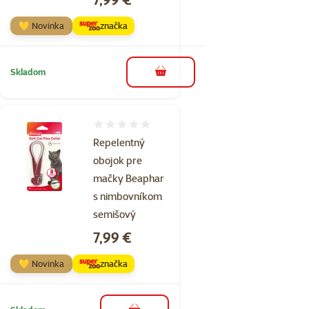
💛 Novinka
značka
Skladom
do košíka
Hodnotenie 0%
Repelentný
obojok pre
mačky Beaphar
s nimbovníkom
semišový
Cena
7,99 €
💛 Novinka
značka