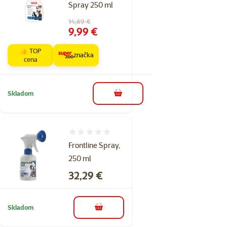
Spray 250 ml
Pôvodná cena
14,69 €
Cena
9,99 €
👍 TOP
značka
cena
Skladom
do košíka
Hodnotenie 0%
Frontline Spray,
250 ml
Cena
32,29 €
Skladom
do košíka