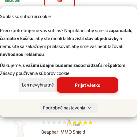
Skladom
do košíka
Súhlas so súbormi cookie
Hodnotenie 0%
Prečo potrebujeme váš súhlas? Napríklad, aby sme si
zapamätali,
Spot-on pipeta
čo máte v košíku
, aby ste mohli ľahko zistiť
stav objednávky
a
pre mačky
nemusíte sa zakaždým prihlasovať, aby sme vás neobťažovali
Beaphar
nevhodnou reklamou
.
Vetopure 3 ks
Cena
9,99 €
Ďakujeme,
s vašimi údajmi budeme zaobchádzať s rešpektom
.
Zásady používania súborov cookie
💛 Novinka
značka
Len nevyhnutné
Prijať všetko
Skladom
do košíka
Podrobné nastavenia
1×
Hodnotenie 100%, počet hodnotení: 1
hodnotenie
Beaphar IMMO Shield