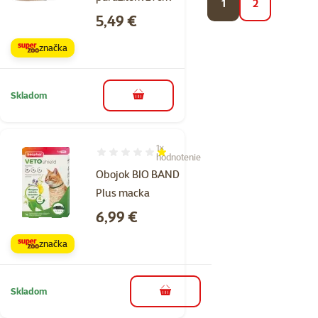
1
2
Cena
5,49 €
značka
Skladom
do košíka
1×
Hodnotenie 20%, počet hodnotení: 1
hodnotenie
Obojok BIO BAND
Plus macka
Cena
6,99 €
značka
Skladom
do košíka