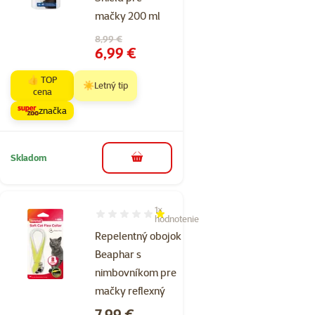
mačky 200 ml
Pôvodná cena
8,99 €
Cena
6,99 €
👍 TOP
☀️Letný tip
cena
značka
Skladom
do košíka
1×
Hodnotenie 20%, počet hodnotení: 1
hodnotenie
Repelentný obojok
Beaphar s
nimbovníkom pre
mačky reflexný
Cena
7,99 €