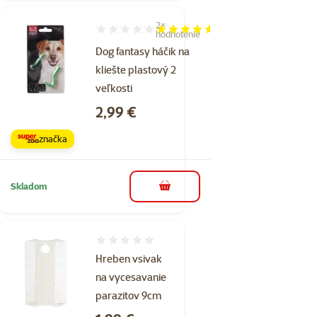
2×
Hodnotenie 90%, počet hodnotení: 2
hodnotenie
Dog fantasy háčik na
kliešte plastový 2
veľkosti
Cena
2,99 €
značka
Skladom
do košíka
Hodnotenie 0%
Hreben vsivak
na vycesavanie
parazitov 9cm