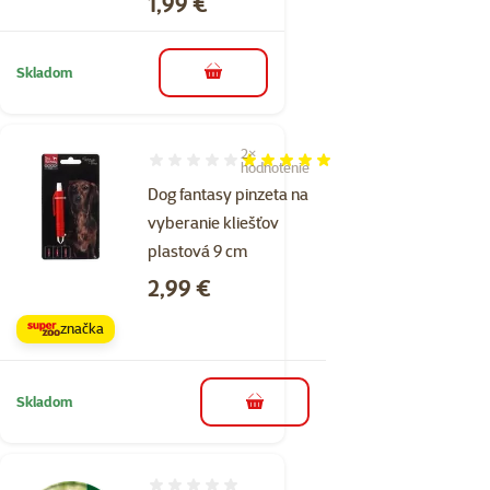
Cena
1,99 €
Skladom
do košíka
2×
Hodnotenie 100%, počet hodnotení: 2
hodnotenie
Dog fantasy pinzeta na
vyberanie kliešťov
plastová 9 cm
Cena
2,99 €
značka
Skladom
do košíka