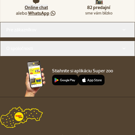
Online chat
82 predajní
alebo
WhatsApp
sme vám blízko
Menu v pätičke
Pre zákazníkov
O spoločnosti
Stiahnite si aplikáciu Super zoo